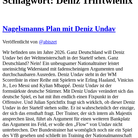
Schlagwort:
Deniz Trifftwienix
Nagelsmanns Plan mit Deniz Undav
Veröffentlicht von
@abiszet
Wir befinden uns im Jahre 2026. Ganz Deutschland will Deniz
Undav bei der Weltmeisterschaft in der Startelf sehen. Ganz
Deutschland? Nein! Ein unbeugsamer Nationaltrainer leistet
uneinsichtig Widerstand mit fadenscheinigen Argumenten und
durchschaubaren Ausreden. Deniz Undav steht in der WM
Scorerliste in einer Reihe mit Spielern wie Erling Haaland, Vinicius
Jr., Leo Messi und Kylian Mbappé. Deniz Undav ist der
formstärkste deutsche Stürmer. Mit Deniz Undav verändert sich das
deutsche Spiel, es hat mit ihm endlich einen Fixpunkt in der
Offensive. Und Julian Sprichtfix fragt sich wirklich, ob dieser Deniz
Undav in der Startelf stehen sollte. Er ist wahrscheinlich der einzige,
der sich das ernsthaft fragt. Der Trainer, der sich intern als Majestix
ansprechen lässt, führt als Argument für einen weiteren Bankplatz
das Argument ins Feld, er wolle den „Flow“ von Undav nicht
unterbrechen. Der Bundestrainer hat womöglich noch nie ein Spiel
des VfB gesehen und schließt im Training der Nationalmannschaft