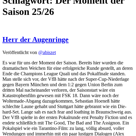
Schlagwort:
Der Moment der
Saison 25/26
Herr der Augenringe
Veröffentlicht von
@abiszet
Es war für uns der Moment der Saison. Bereits hier wurden die
dramatischen Weichen für eine erfolgreiche Runde gestellt, an deren
Ende die Champions League Quali und das Pokalfinale standen.
Man stelle sich vor, der VfB hätte nach der Super-Cup-Niederlage
gegen Bayern München und dem 1:2 gegen Union Berlin zum
dritten Mal nacheinander verloren, der Saisonstart wäre ein
Katastrophenfilm gewesen mit FSK 18. Dann wäre noch der
Woltemade-Abgang dazugekommen, Sebastian Hoeneß hätte
schlechte Laune gehabt und Stuttgart hätte gebrannt wie ein Die-
hard-Set. Lange sah es nach fear and loathing in Braunschweig aus.
Der VfB spielte in der ersten Pokalrunde erst Penalty Fiction und es
endete schließlich mit The Good, The Bad and The Assignon. Ein
Pokalspiel wie ein Tarantino-Film: zu lang, völlig absurd, voller
Wendungen und immerhin mit ein paar lustigen Dialogen (Alex