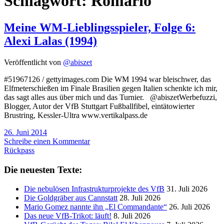
Schlagwort:
Romario
Meine WM-Lieblingsspieler, Folge 6:
Alexi Lalas (1994)
Veröffentlicht von
@abiszet
#51967126 / gettyimages.com Die WM 1994 war bleischwer, das
Elfmeterschießen im Finale Brasilien gegen Italien schenkte ich mir,
das sagt alles aus über mich und das Turnier. @abiszetWerbefuzzi,
Blogger, Autor der VfB Stuttgart Fußballfibel, eintätowierter
Brustring, Kessler-Ultra www.vertikalpass.de
26. Juni 2014
Schreibe einen Kommentar
Rückpass
Die neuesten Texte:
Die nebulösen Infrastrukturprojekte des VfB
31. Juli 2026
Die Goldgräber aus Cannstatt
28. Juli 2026
Mario Gomez nannte ihn „El Commandante“
26. Juli 2026
Das neue VfB-Trikot: läuft!
8. Juli 2026