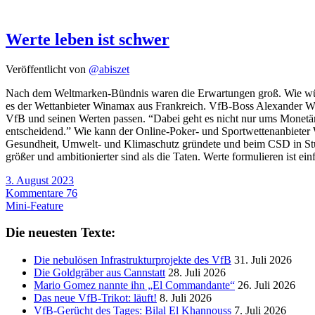
Werte leben ist schwer
Veröffentlicht von
@abiszet
Nach dem Weltmarken-Bündnis waren die Erwartungen groß. Wie würde
es der Wettanbieter Winamax aus Frankreich. VfB-Boss Alexander Weh
VfB und seinen Werten passen. “Dabei geht es nicht nur ums Monetäre o
entscheidend.” Wie kann der Online-Poker- und Sportwettenanbieter 
Gesundheit, Umwelt- und Klimaschutz gründete und beim CSD in Stutt
größer und ambitionierter sind als die Taten. Werte formulieren ist e
3. August 2023
Kommentare 76
Mini-Feature
Die neuesten Texte:
Die nebulösen Infrastrukturprojekte des VfB
31. Juli 2026
Die Goldgräber aus Cannstatt
28. Juli 2026
Mario Gomez nannte ihn „El Commandante“
26. Juli 2026
Das neue VfB-Trikot: läuft!
8. Juli 2026
VfB-Gerücht des Tages: Bilal El Khannouss
7. Juli 2026