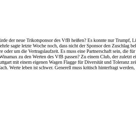
 der neue Trikotsponsor des VfB heißen? Es konnte nur Trumpf, Lieb
rle sagte letzte Woche noch, dass nicht der Sponsor den Zuschlag be
der um die Vertragslaufzeit. Es muss eine Partnerschaft sein, die für u
Winamax zu den Werten des VfB passen? Zu einem Club, der zuletzt ei
gart mit einem eigenen Wagen Flagge für Diversität und Toleranz zeig
infach. Werte leben ist schwer. Generell muss kritisch hinterfragt werde