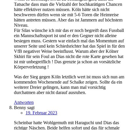
Tatsache dass man die Vielzahl der hochkarätigen Chancen
hätte effektiver nutzen müssen. Köln hätte sich nicht
beschweren dürfen wenn sie mit 5-6 Toren die Heimreise
hätten antreten müssen. Aber das ist Jammern auf höchstem
Niveau.
Für Silas wünsche ich mir das er noch begreift dass Fussball
ein Mannschaftssport ist und er den Gegner nicht alleine
besiegen muss. Gestern war einfach mal das Momentum auf
unserer Seite und kein Schiedsrichter hat das Spiel in für den
VfB negativer Weise beeinflusst. Warum aber der Kölner
Skhiri für sein Foul an Dias nicht die rote Karte gesehen hat
ist mir unbegreiflich ! Das grenzte ja schon an vorsätzliche
Körperverletzung !
Was der Sieg gegen Köln letztlich wert ist muss sich nun am
kommenden Wochenende auf Schalke zeigen. Sollte da ein
weiterer Dreier gelingen, kann man mal vorsichtig
durchatmen aber nicht darauf ausruhen.
Antworten
Benny
sagt
19. Februar 2023
Scheinbar hatte Wohlgemuth mit Haraguchi und Dias das
richtige Näschen. Beide helfen sofort und das für schmale