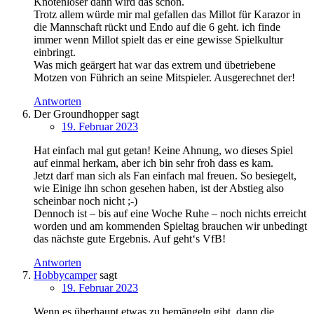
Knotenlöser dann wird das schon.
Trotz allem würde mir mal gefallen das Millot für Karazor in
die Mannschaft rückt und Endo auf die 6 geht. ich finde
immer wenn Millot spielt das er eine gewisse Spielkultur
einbringt.
Was mich geärgert hat war das extrem und übetriebene
Motzen von Führich an seine Mitspieler. Ausgerechnet der!
Antworten
Der Groundhopper
sagt
19. Februar 2023
Hat einfach mal gut getan! Keine Ahnung, wo dieses Spiel
auf einmal herkam, aber ich bin sehr froh dass es kam.
Jetzt darf man sich als Fan einfach mal freuen. So besiegelt,
wie Einige ihn schon gesehen haben, ist der Abstieg also
scheinbar noch nicht ;-)
Dennoch ist – bis auf eine Woche Ruhe – noch nichts erreicht
worden und am kommenden Spieltag brauchen wir unbedingt
das nächste gute Ergebnis. Auf geht‘s VfB!
Antworten
Hobbycamper
sagt
19. Februar 2023
Wenn es überhaupt etwas zu bemängeln gibt, dann die