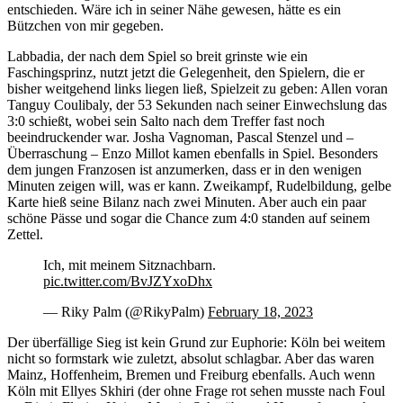
entschieden. Wäre ich in seiner Nähe gewesen, hätte es ein
Bützchen von mir gegeben.
Labbadia, der nach dem Spiel so breit grinste wie ein
Faschingsprinz, nutzt jetzt die Gelegenheit, den Spielern, die er
bisher weitgehend links liegen ließ, Spielzeit zu geben: Allen voran
Tanguy Coulibaly, der 53 Sekunden nach seiner Einwechslung das
3:0 schießt, wobei sein Salto nach dem Treffer fast noch
beeindruckender war. Josha Vagnoman, Pascal Stenzel und –
Überraschung – Enzo Millot kamen ebenfalls in Spiel. Besonders
dem jungen Franzosen ist anzumerken, dass er in den wenigen
Minuten zeigen will, was er kann. Zweikampf, Rudelbildung, gelbe
Karte hieß seine Bilanz nach zwei Minuten. Aber auch ein paar
schöne Pässe und sogar die Chance zum 4:0 standen auf seinem
Zettel.
Ich, mit meinem Sitznachbarn.
pic.twitter.com/BvJZYxoDhx
— Riky Palm (@RikyPalm)
February 18, 2023
Der überfällige Sieg ist kein Grund zur Euphorie: Köln bei weitem
nicht so formstark wie zuletzt, absolut schlagbar. Aber das waren
Mainz, Hoffenheim, Bremen und Freiburg ebenfalls. Auch wenn
Köln mit Ellyes Skhiri (der ohne Frage rot sehen musste nach Foul