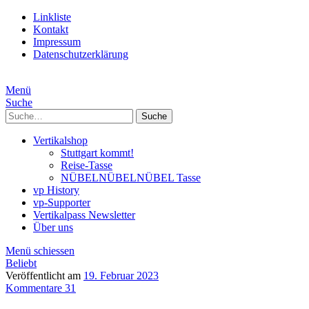
Linkliste
Kontakt
Impressum
Datenschutzerklärung
Menü
Suche
Suche
Vertikalshop
Stuttgart kommt!
Reise-Tasse
NÜBELNÜBELNÜBEL Tasse
vp History
vp-Supporter
Vertikalpass Newsletter
Über uns
Menü schiessen
Beliebt
Veröffentlicht am
19. Februar 2023
Kommentare 31