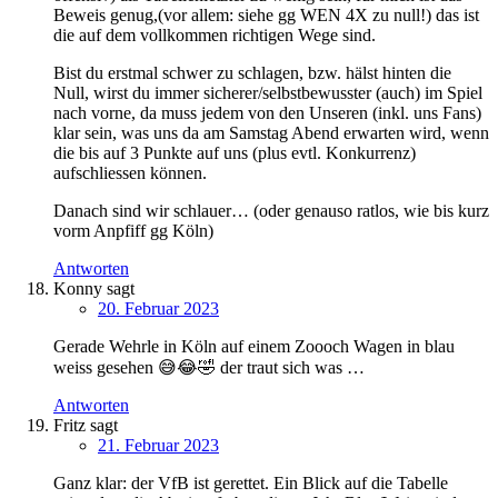
Beweis genug,(vor allem: siehe gg WEN 4X zu null!) das ist
die auf dem vollkommen richtigen Wege sind.
Bist du erstmal schwer zu schlagen, bzw. hälst hinten die
Null, wirst du immer sicherer/selbstbewusster (auch) im Spiel
nach vorne, da muss jedem von den Unseren (inkl. uns Fans)
klar sein, was uns da am Samstag Abend erwarten wird, wenn
die bis auf 3 Punkte auf uns (plus evtl. Konkurrenz)
aufschliessen können.
Danach sind wir schlauer… (oder genauso ratlos, wie bis kurz
vorm Anpfiff gg Köln)
Antworten
Konny
sagt
20. Februar 2023
Gerade Wehrle in Köln auf einem Zoooch Wagen in blau
weiss gesehen 😅😂🤣 der traut sich was …
Antworten
Fritz
sagt
21. Februar 2023
Ganz klar: der VfB ist gerettet. Ein Blick auf die Tabelle