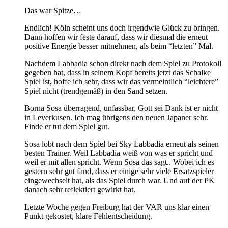
Das war Spitze…
Endlich! Köln scheint uns doch irgendwie Glück zu bringen.
Dann hoffen wir feste darauf, dass wir diesmal die erneut
positive Energie besser mitnehmen, als beim “letzten” Mal.
Nachdem Labbadia schon direkt nach dem Spiel zu Protokoll
gegeben hat, dass in seinem Kopf bereits jetzt das Schalke
Spiel ist, hoffe ich sehr, dass wir das vermeintlich “leichtere”
Spiel nicht (trendgemäß) in den Sand setzen.
Borna Sosa überragend, unfassbar, Gott sei Dank ist er nicht
in Leverkusen. Ich mag übrigens den neuen Japaner sehr.
Finde er tut dem Spiel gut.
Sosa lobt nach dem Spiel bei Sky Labbadia erneut als seinen
besten Trainer. Weil Labbadia weiß von was er spricht und
weil er mit allen spricht. Wenn Sosa das sagt.. Wobei ich es
gestern sehr gut fand, dass er einige sehr viele Ersatzspieler
eingewechselt hat, als das Spiel durch war. Und auf der PK
danach sehr reflektiert gewirkt hat.
Letzte Woche gegen Freiburg hat der VAR uns klar einen
Punkt gekostet, klare Fehlentscheidung.