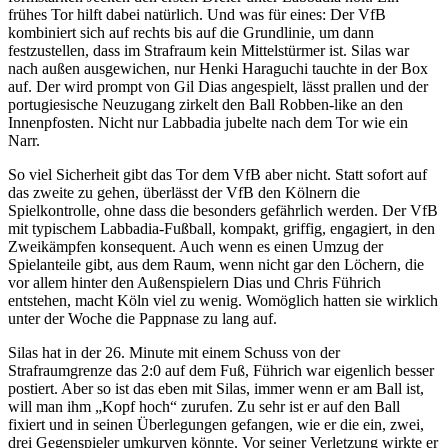
frühes Tor hilft dabei natürlich. Und was für eines: Der VfB
kombiniert sich auf rechts bis auf die Grundlinie, um dann
festzustellen, dass im Strafraum kein Mittelstürmer ist. Silas war
nach außen ausgewichen, nur Henki Haraguchi tauchte in der Box
auf. Der wird prompt von Gil Dias angespielt, lässt prallen und der
portugiesische Neuzugang zirkelt den Ball Robben-like an den
Innenpfosten. Nicht nur Labbadia jubelte nach dem Tor wie ein
Narr.
So viel Sicherheit gibt das Tor dem VfB aber nicht. Statt sofort auf
das zweite zu gehen, überlässt der VfB den Kölnern die
Spielkontrolle, ohne dass die besonders gefährlich werden. Der VfB
mit typischem Labbadia-Fußball, kompakt, griffig, engagiert, in den
Zweikämpfen konsequent. Auch wenn es einen Umzug der
Spielanteile gibt, aus dem Raum, wenn nicht gar den Löchern, die
vor allem hinter den Außenspielern Dias und Chris Führich
entstehen, macht Köln viel zu wenig. Womöglich hatten sie wirklich
unter der Woche die Pappnase zu lang auf.
Silas hat in der 26. Minute mit einem Schuss von der
Strafraumgrenze das 2:0 auf dem Fuß, Führich war eigenlich besser
postiert. Aber so ist das eben mit Silas, immer wenn er am Ball ist,
will man ihm „Kopf hoch“ zurufen. Zu sehr ist er auf den Ball
fixiert und in seinen Überlegungen gefangen, wie er die ein, zwei,
drei Gegenspieler umkurven könnte. Vor seiner Verletzung wirkte er