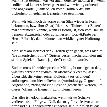
Man(n) hat gesehen was vor allem defensiv möglich ist, wenn
endlich mal keiner schwer patzt und wie wichtig ordnende
und abgeklärte Qualität-allen voran Borna S.-ist, um
Sicherheit (in jeglichen Belangen) zu gewinnen.
Wenn wir jetzt noch da vorne einen Silas wieder in Form
bekommen, bzw. ihm (Zitat) “der beste Trainer aller Zeiten”
mal antrainieren könnte, wann es richtig ist, sich vom Ball zu
trennen, abzuspielen oder zu schiessen (Copy&Paste bei
Herrn Führich), dann könnte man wirklich guter Hoffnung
sein.
Man sieht am Beispiel der 2 Herren ganz genau, was hier im
“Baumgartschen Sinne” (Spieler besser machen/schulen-mit
starken Spielern “kanns ja jeder”) versäumt wurde.
Zudem muss ich widersprechen-Millot gibt uns “genau das,
was uns derzeit fehlt”-nämlich offensive Akzente/Pässe/
Übersicht, die keiner seiner Kollegen (aus Gründen)
aufbringen kann-hier sollte/muss (zumindest gg Gegner auf
Augenhöhe) zwingend eine Position geschaffen werden, um
dieses “offensive Element” zu implementieren.
Das alles ist jedoch makulatur, wenn wir gg Schalke
verlieren-4x in Folge zu Null, das mag für viele (vor allem
offensiv) als Tabellenletzter zu wenig sein, für mich ist das