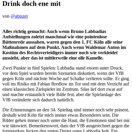
Drink doch ene mit
von
@abiszet
Alles richtig gemacht: Auch wenn Bruno Labbadias
Aufstellungen zuletzt manchmal wie eine pointenlose
Büttenrede aussahen, waren gegen den 1. FC Köln alle seine
Maßnahmen auf dem Punkt. Auch wenn Waldemar Anton im
Kostüm des Rechtsverteidigers immer noch wie verkleidet
aussieht, aber das ist mittlerweile eine olle Kamelle.
Zwei Punkte in fünf Spielen: Labbadia stand enorm unter Druck,
vor dem Spiel wurden bereits Szenarien diskutiert, wenn der VfB
gegen Köln und nächste Woche auf Schalke verlieren sollte. Er ging
voll ins Risiko mit Fabian Bredlow im Tor und mit dem Verzicht auf
einen klassischen Zielspieler im Zentrum. Silas lief dort zwar auf
und machte erstaunlich viele Bälle fest, aber die Spielanlage des
VfB veränderte sich dadurch natürlich.
Die Erinnerungen an den 34. Spieltag sind immer noch sehr präsent,
deshalb wird Köln für mich immer etwas Besonderes sein. Die
Bilder gehen immer noch unter die Haut, die Emotionen sind bei mir
wie tätowiert. Bemerkenswert, dass der VfB ausgerechnet gegen die
formstarken Jecken den ersten Dreier unter Labbadia holt. Ein