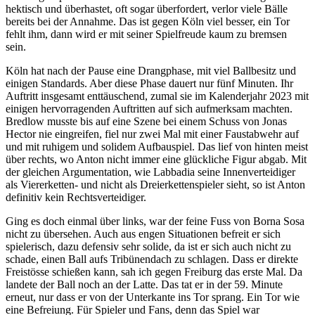
hektisch und überhastet, oft sogar überfordert, verlor viele Bälle
bereits bei der Annahme. Das ist gegen Köln viel besser, ein Tor
fehlt ihm, dann wird er mit seiner Spielfreude kaum zu bremsen
sein.
Köln hat nach der Pause eine Drangphase, mit viel Ballbesitz und
einigen Standards. Aber diese Phase dauert nur fünf Minuten. Ihr
Auftritt insgesamt enttäuschend, zumal sie im Kalenderjahr 2023 mit
einigen hervorragenden Auftritten auf sich aufmerksam machten.
Bredlow musste bis auf eine Szene bei einem Schuss von Jonas
Hector nie eingreifen, fiel nur zwei Mal mit einer Faustabwehr auf
und mit ruhigem und solidem Aufbauspiel. Das lief von hinten meist
über rechts, wo Anton nicht immer eine glückliche Figur abgab. Mit
der gleichen Argumentation, wie Labbadia seine Innenverteidiger
als Viererketten- und nicht als Dreierkettenspieler sieht, so ist Anton
definitiv kein Rechtsverteidiger.
Ging es doch einmal über links, war der feine Fuss von Borna Sosa
nicht zu übersehen. Auch aus engen Situationen befreit er sich
spielerisch, dazu defensiv sehr solide, da ist er sich auch nicht zu
schade, einen Ball aufs Tribünendach zu schlagen. Dass er direkte
Freistösse schießen kann, sah ich gegen Freiburg das erste Mal. Da
landete der Ball noch an der Latte. Das tat er in der 59. Minute
erneut, nur dass er von der Unterkante ins Tor sprang. Ein Tor wie
eine Befreiung. Für Spieler und Fans, denn das Spiel war