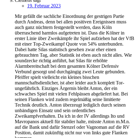
Clemens
sagt
19. Februar 2023
Mir gefällt die sachliche Einordnung der gestrigen Partie
durch Andreas, denn bei allen positiven Ereignissen muss
auch ganz nüchtern festgestellt werden, dass Köln
überraschend harmlos aufgetreten ist. Dass die Kölner in
erster Linie über Zweikämpfe ihr Spiel aufziehen hat der VfB
mit einer Top-Zweikampf Quote von 54% unterbunden.
Dabei hatte Silas statistisch gesehen zwar eher einen
gebrauchten Tag, aber Statistik ist eben auch nicht alles. Wie
soundzecke richtig anführt, hat Silas für erhöhte
Alarmbereitschaft bei dem gesamten Kölner Defensiv
Verbund gesorgt und durchgängig zwei Leute gebunden.
Pfeiffer spielt vielleicht ein kleines bisschen
mannschaftsdienlicher, ist aber leider auch komplett Tor-
ungefährlich. Einziges Ärgernis bleibt Anton, der ein
schwaches Spiel mit vielen Fehlpässen abgeliefert hat. Bei
seinen Flanken wird zudem regelmäßig seine limitierte
Technik deutlich. Anton überzeugt lediglich durch seinen
unbändigen Einsatz und sein ordentliches
Zweikampfverhalten. Da ich in der IV allerdings Ito und
Mavropanos aktuell für stabiler halte, müsste Anton m.M.n.
auf die Bank und dafür Stenzel oder Vagnoman auf die RV
Position, damit zukünftig nicht nur von links gute Flanken