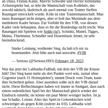
an Dias), Florian Kainz, Marvin Schwäbe und Hector formstarke
Achsenspieler hat, so lebt die Mannschaft vom Kollektiv, das
sowohl taktisch, läuferisch als auch mental von Trainer Steffen
Baumgart entwickelt wurde. Köln ist eine Trainermannschaft. Man
muss Baumgart nicht mögen, aber er holt das Maximale aus dem
mediokren Kader heraus. Ein Vorbild für den VfB, von dessen
Kader viele behaupten, dass es für die Bundesliga nicht reicht. Was
Baumgart mit Spielern wie
Soldo (ja!)
, Schmitz, Martel, Tigges,
Maina, Thielmann, Schindler und Huseinbasic leistet, ist sehr
beeindruckend.
Starke Leistung, verdienter Sieg, da hab ich nix zu
beanstanden. Jetzt bitte auch mal auswärts.
#VfB
— Seriouz (@Seriouz1893)
February 18, 2023
War das jetzt der Labbadia-Fußball, mit dem der VfB die Klasse
hält? Der Sieg kann mehr als drei Punkte wert sein, zumal ohne
Gegentor (nach 31 Heimspielen!), nimmt Druck vom Team, kann
ihm Sicherheit geben. Aber ausruhen sollte sich der VfB darauf
nicht. Diese Befürchtungen haben wir immer in Stuttgart, dass nach
einem ordentlichen Spiel bei der Mannschaft gleich wieder der
Eindruck entsteht, sie könne ein paar Meter weniger laufen. Ist ja
nur Schalke, Letzter. Aber das Spiel in Gelsenkirchen wird
schwieriger als gegen Köln (zuletzt 4x 0:0). Labbadia wird