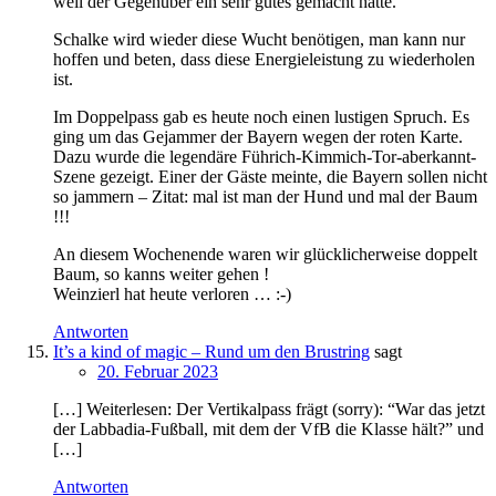
weil der Gegenüber ein sehr gutes gemacht hätte.
Schalke wird wieder diese Wucht benötigen, man kann nur
hoffen und beten, dass diese Energieleistung zu wiederholen
ist.
Im Doppelpass gab es heute noch einen lustigen Spruch. Es
ging um das Gejammer der Bayern wegen der roten Karte.
Dazu wurde die legendäre Führich-Kimmich-Tor-aberkannt-
Szene gezeigt. Einer der Gäste meinte, die Bayern sollen nicht
so jammern – Zitat: mal ist man der Hund und mal der Baum
!!!
An diesem Wochenende waren wir glücklicherweise doppelt
Baum, so kanns weiter gehen !
Weinzierl hat heute verloren … :-)
Antworten
It’s a kind of magic – Rund um den Brustring
sagt
20. Februar 2023
[…] Weiterlesen: Der Vertikalpass frägt (sorry): “War das jetzt
der Labbadia-Fußball, mit dem der VfB die Klasse hält?” und
[…]
Antworten