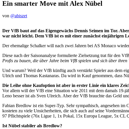
Ein smarter Move mit Alex Nübel
von
@abiszet
Der VfB baut auf das Eigengewächs Dennis Seimen im Tor. Aber n
war nicht leicht. Dem VfB ist es mit einer zunächst einjährigen 
Der ehemalige Schalker will nach zwei Jahren bei AS Monaco wieder a
Diese nach der Saisonanalyse formulierte Zielsetzung trat für den Vf
Profis zu bauen, die über Jahre beim VfB spielen und sich über ihren
Und warum? Weil der VfB künftig auch verstärkt Spieler aus dem ei
Ulrich und Thomas Kastanaras. Da wird in Kauf genommen, dass Nübel s
Die Leihe ohne Kaufoption ist aber in erster Linie ein klares Zei
Vor allem will der VfB eine Situation wie 2011 mit dem damals 19-jä
Leno besser ist als Sven Ulreich. Aber der VfB brauchte das Geld und
Fabian Bredlow ist ein Super-Typ. Sehr sympathisch, angesehen im Clu
kosteten zu viele Unsicherheiten, die sich auch auf seine Vordermänn
97 Pflichtspiele (76x Ligue 1, 1x Pokal, 15x Europa League, 5x CL 
Ist Nübel stabiler als Bredlow?