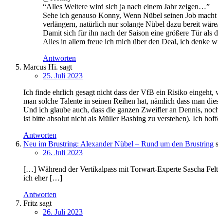
“Alles Weitere wird sich ja nach einem Jahr zeigen…”
Sehe ich genauso Konny, Wenn Nübel seinen Job macht – u
verlängern, natürlich nur solange Nübel dazu bereit wäre/
Damit sich für ihn nach der Saison eine größere Tür als d
Alles in allem freue ich mich über den Deal, ich denke w
Antworten
Marcus Hi.
sagt
25. Juli 2023
Ich finde ehrlich gesagt nicht dass der VfB ein Risiko eingeht
man solche Talente in seinen Reihen hat, nämlich dass man dies
Und ich glaube auch, dass die ganzen Zweifler an Dennis, noch
ist bitte absolut nicht als Müller Bashing zu verstehen). Ich ho
Antworten
Neu im Brustring: Alexander Nübel – Rund um den Brustring
26. Juli 2023
[…] Während der Vertikalpass mit Torwart-Experte Sascha Felte
ich eher […]
Antworten
Fritz
sagt
26. Juli 2023