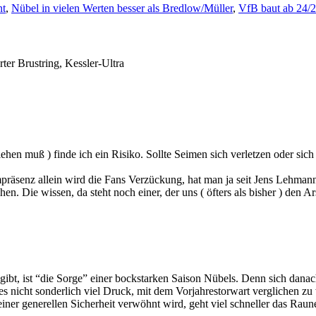
nt
,
Nübel in vielen Werten besser als Bredlow/Müller
,
VfB baut ab 24/
rter Brustring,
Kessler-Ultra
hen muß ) finde ich ein Risiko. Sollte Seimen sich verletzen oder sich
räsenz allein wird die Fans Verzückung, hat man ja seit Jens Lehman
. Die wissen, da steht noch einer, der uns ( öfters als bisher ) den Arsc
gibt, ist “die Sorge” einer bockstarken Saison Nübels. Denn sich danach
s nicht sonderlich viel Druck, mit dem Vorjahrestorwart verglichen zu we
er generellen Sicherheit verwöhnt wird, geht viel schneller das Raunen