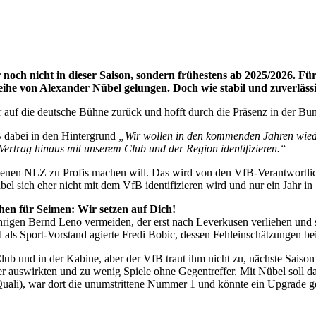
och nicht in dieser Saison, sondern frühestens ab 2025/2026. Für
Leihe von Alexander Nübel gelungen. Doch wie stabil und zuverlässig
uf die deutsche Bühne zurück und hofft durch die Präsenz in der Bund
B dabei in den Hintergrund
„Wir wollen in den kommenden Jahren wied
 Vertrag hinaus mit unserem Club und der Region identifizieren.“
genen NLZ zu Profis machen will. Das wird von den VfB-Verantwortlic
ich eher nicht mit dem VfB identifizieren wird und nur ein Jahr in Stu
chen für Seimen: Wir setzen auf Dich!
hrigen Bernd Leno vermeiden, der erst nach Leverkusen verliehen und 
 als Sport-Vorstand agierte Fredi Bobic, dessen Fehleinschätzungen bei
b und in der Kabine, aber der VfB traut ihm nicht zu, nächste Saison 
er auswirkten und zu wenig Spiele ohne Gegentreffer. Mit Nübel soll d
Quali), war dort die unumstrittene Nummer 1 und könnte ein Upgrade 