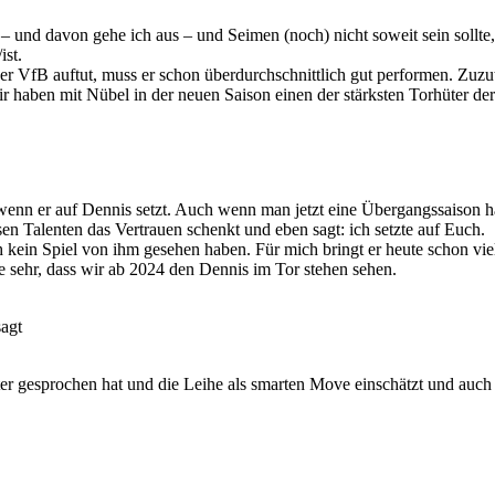
nd davon gehe ich aus – und Seimen (noch) nicht soweit sein sollte, d
ist.
er VfB auftut, muss er schon überdurchschnittlich gut performen. Zuzutr
ir haben mit Nübel in der neuen Saison einen der stärksten Torhüter de
, wenn er auf Dennis setzt. Auch wenn man jetzt eine Übergangssaison 
en Talenten das Vertrauen schenkt und eben sagt: ich setzte auf Euch.
 kein Spiel von ihm gesehen haben. Für mich bringt er heute schon vie
ffe sehr, dass wir ab 2024 den Dennis im Tor stehen sehen.
sagt
r gesprochen hat und die Leihe als smarten Move einschätzt und auch d