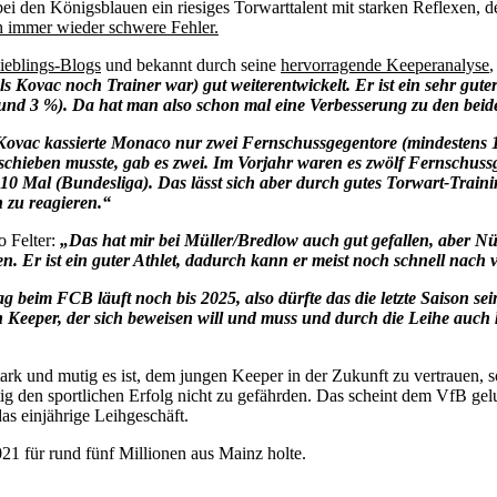
bei den Königsblauen ein riesiges Torwarttalent mit starken Reflexen, d
ch immer wieder schwere Fehler.
ieblings-Blogs
und bekannt durch seine
hervorragende Keeperanalyse
,
ls Kovac noch Trainer war) gut weiterentwickelt. Er ist ein sehr gu
 rund 3 %). Da hat man also schon mal eine Verbesserung zu den bei
Kovac kassierte Monaco nur zwei Fernschussgegentore (mindestens 
inschieben musste, gab es zwei. Im Vorjahr waren es zwölf Fernschu
10 Mal (Bundesliga). Das lässt sich aber durch gutes Torwart-Trai
n zu reagieren.“
o Felter:
„Das hat mir bei Müller/Bredlow auch gut gefallen, aber Nübel
. Er ist ein guter Athlet, dadurch kann er meist noch schnell nach 
g beim FCB läuft noch bis 2025, also dürfte das die letzte Saison sein
 Keeper, der sich beweisen will und muss und durch die Leihe auch 
ark und mutig es ist, dem jungen Keeper in der Zukunft zu vertrauen, s
tig den sportlichen Erfolg nicht zu gefährden. Das scheint dem VfB ge
as einjährige Leihgeschäft.
021 für rund fünf Millionen aus Mainz holte.