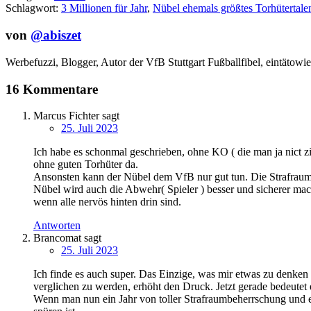
Schlagwort:
3 Millionen für Jahr
,
Nübel ehemals größtes Torhütertale
von
@abiszet
Werbefuzzi, Blogger, Autor der VfB Stuttgart Fußballfibel,
eintätowie
16 Kommentare
Marcus Fichter
sagt
25. Juli 2023
Ich habe es schonmal geschrieben, ohne KO ( die man ja nict zie
ohne guten Torhüter da.
Ansonsten kann der Nübel dem VfB nur gut tun. Die Strafraump
Nübel wird auch die Abwehr( Spieler ) besser und sicherer machen
wenn alle nervös hinten drin sind.
Antworten
Brancomat
sagt
25. Juli 2023
Ich finde es auch super. Das Einzige, was mir etwas zu denken 
verglichen zu werden, erhöht den Druck. Jetzt gerade bedeutet e
Wenn man nun ein Jahr von toller Strafraumbeherrschung und ein