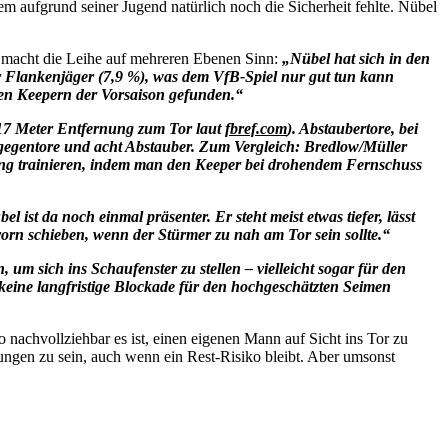
em aufgrund seiner Jugend natürlich noch die Sicherheit fehlte. Nübel
 macht die Leihe auf mehreren Ebenen Sinn:
„Nübel hat sich in den
ter Flankenjäger (7,9 %), was dem VfB-Spiel nur gut tun kann
den Keepern der Vorsaison gefunden.“
17 Meter Entfernung zum Tor laut
fbref.com
). Abstaubertore, bei
ssgegentore und acht Abstauber. Zum Vergleich: Bredlow/Müller
ning trainieren, indem man den Keeper bei drohendem Fernschuss
 ist da noch einmal präsenter. Er steht meist etwas tiefer, lässt
vorn schieben, wenn der Stürmer zu nah am Tor sein sollte.“
, um sich ins Schaufenster zu stellen – vielleicht sogar für den
keine langfristige Blockade für den hochgeschätzten Seimen
o nachvollziehbar es ist, einen eigenen Mann auf Sicht ins Tor zu
lungen zu sein, auch wenn ein Rest-Risiko bleibt. Aber umsonst