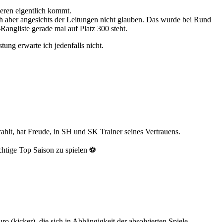
deren eigentlich kommt.
ich aber angesichts der Leitungen nicht glauben. Das wurde bei Rund
Rangliste gerade mal auf Platz 300 steht.
ung erwarte ich jedenfalls nicht.
rahlt, hat Freude, in SH und SK Trainer seines Vertrauens.
htige Top Saison zu spielen ⚽️
 (kicker), die sich in Abhängigkeit der absolvierten Spiele