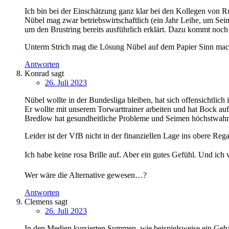
Ich bin bei der Einschätzung ganz klar bei den Kollegen von R
Nübel mag zwar betriebswirtschaftlich (ein Jahr Leihe, um Seim
um den Brustring bereits ausführlich erklärt. Dazu kommt noch 
Unterm Strich mag die Lösung Nübel auf dem Papier Sinn machen
Antworten
Konrad
sagt
26. Juli 2023
Nübel wollte in der Bundesliga bleiben, hat sich offensichtlich
Er wollte mit unserem Torwarttrainer arbeiten und hat Bock a
Bredlow hat gesundheitliche Probleme und Seimen höchstwahrs
Leider ist der VfB nicht in der finanziellen Lage ins obere Reg
Ich habe keine rosa Brille auf. Aber ein gutes Gefühl. Und ic
Wer wäre die Alternative gewesen…?
Antworten
Clemens
sagt
26. Juli 2023
In den Medien kursierten Summen, wie beispielsweise ein Gehal