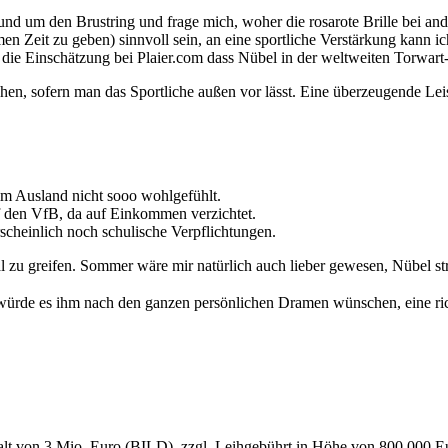
und um den Brustring und frage mich, woher die rosarote Brille bei an
en Zeit zu geben) sinnvoll sein, an eine sportliche Verstärkung kann 
die Einschätzung bei Plaier.com dass Nübel in der weltweiten Torwart-
, sofern man das Sportliche außen vor lässt. Eine überzeugende Leist
 im Ausland nicht sooo wohlgefühlt.
uf den VfB, da auf Einkommen verzichtet.
cheinlich noch schulische Verpflichtungen.
al zu greifen. Sommer wäre mir natürlich auch lieber gewesen, Nübel st
h würde es ihm nach den ganzen persönlichen Dramen wünschen, eine ric
t von 3 Mio. Euro (BILD), zzgl. Leihgebührt in Höhe von 800.000 Euro