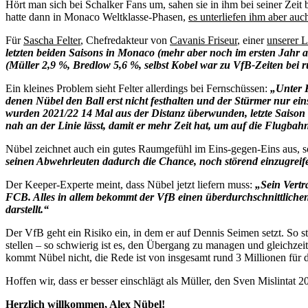
Hört man sich bei Schalker Fans um, sahen sie in ihm bei seiner Zeit 
hatte dann in Monaco Weltklasse-Phasen,
es unterliefen ihm aber au
Für
Sascha Felter
, Chefredakteur von
Cavanis Friseur
, einer
unserer L
letzten beiden Saisons in Monaco (mehr aber noch im ersten Jahr a
(Müller 2,9 %, Bredlow 5,6 %, selbst Kobel war zu VfB-Zeiten bei
Ein kleines Problem sieht Felter allerdings bei Fernschüssen:
„Unter 
denen Nübel den Ball erst nicht festhalten und der Stürmer nur e
wurden 2021/22 14 Mal aus der Distanz überwunden, letzte Saison 
nah an der Linie lässt, damit er mehr Zeit hat, um auf die Flugbah
Nübel zeichnet auch ein gutes Raumgefühl im Eins-gegen-Eins aus, s
seinen Abwehrleuten dadurch die Chance, noch störend einzugreifen
Der Keeper-Experte meint, dass Nübel jetzt liefern muss:
„Sein Vertra
FCB. Alles in allem bekommt der VfB einen überdurchschnittlichen
darstellt.“
Der VfB geht ein Risiko ein, in dem er auf Dennis Seimen setzt. So st
stellen – so schwierig ist es, den Übergang zu managen und gleichzei
kommt Nübel nicht, die Rede ist von insgesamt rund 3 Millionen für d
Hoffen wir, dass er besser einschlägt als Müller, den Sven Mislintat 2
Herzlich willkommen, Alex Nübel!