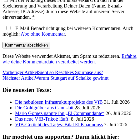
Mit der Nutzung dieses Formulars erklärst du dich mit der
Speicherung und Verarbeitung Deiner Daten (Name, E-mail-
Adresse, IP-Adresse) durch diese Website auf unserem Server
einverstanden.
*
E-Mail-Benachrichtigung bei weiteren Kommentaren. Auch
möglich:
Abo ohne Kommentar
.
Diese Website verwendet Akismet, um Spam zu reduzieren.
Erfahre,
wie deine Kommentardaten verarbeitet werden.
Vorheriger Artikel
Sieht so Reschkes Spürnase aus?
Nächster Artikel
Warum Stuttgart auf Schalke gewinnt
Die neuesten Texte:
Die nebulösen Infrastrukturprojekte des VfB
31. Juli 2026
Die Goldgräber aus Cannstatt
28. Juli 2026
Mario Gomez nannte ihn „El Commandante“
26. Juli 2026
Das neue VfB-Trikot: läuft!
8. Juli 2026
VfB-Gerücht des Tages: Bilal El Khannouss
7. Juli 2026
Ihr möchtet uns supporten? Dann klickt hier: