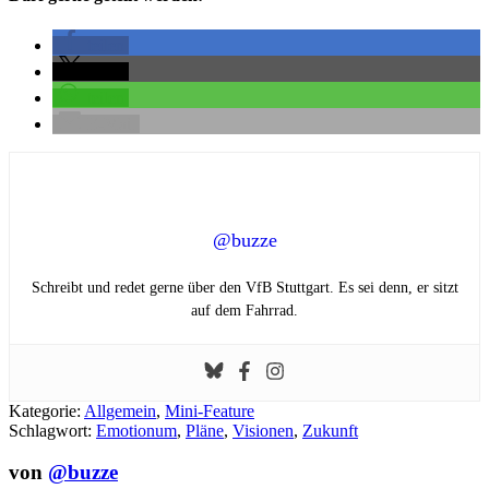
teilen
teilen
teilen
E-Mail
@buzze
Schreibt und redet gerne über den VfB Stuttgart. Es sei denn, er sitzt
auf dem Fahrrad.
Kategorie:
Allgemein
,
Mini-Feature
Schlagwort:
Emotionum
,
Pläne
,
Visionen
,
Zukunft
von
@buzze