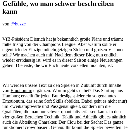
Gefühle, wo man schwer beschreiben
kann
von
@buzze
VfB-Präsident Dietrich hat ja bekanntlich große Pläne und träumt
mittelfristig von der Champions League. Aber warum sollte er
eigentlich der Einzige mit ehrgeizigen Zielen und großen Visionen
sein? Wir machen auch mit! Nachdem dieser Blog nun endlich
wieder erstklassig ist, wird es in dieser Saison einige Neuerungen
geben. Die erste, die wir Euch heute vorstellen möchten, ist:
Wir werden unsere Text zu den Spielen in Zukunft durch Inhalte
von
Emotionum
ergänzen. Worum geht’s dabei? Das Start-up aus
Hamburg erstellt für jeden Bundesligaspieler ein so genanntes
Emotionum, das seine Soft Skills abbildet. Dabei geht es nicht (nur)
um Zweikampfwerte und Passgenauigkeit, sondern um die
Qualitäten, die man nur schwer quantitativ erfassen kann. In den
vier großen Bereichen Technik, Taktik und Athletik gibt es nämlich
auch die Abteilung Charakter. Der Clou bei der Sache: Das ganze
funktioniert crowdbasiert. Genau: Ihr könnt die Spieler bewerten. Je