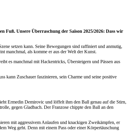
inken Fuß. Unsere Überraschung der Saison 2025/2026: Dass wir
 Szene setzen kann. Seine Bewegungen sind raffiniert und anmutig,
cheint manchmal, als komme er aus der Welt der Kunst.
ertreibt es manchmal mit Hackentricks, Übersteigern und Pässen aus
nouss kann Zuschauer faszinieren, sein Charme und seine positive
sieht Ermedin Demirovic und löffelt ihm den Ball genau auf die Stirn,
rolle, gegen Gladbach. Der Franzose chippte den Ball an den
nieren mit aggressivem Anlaufen und knackigen Zweikämpfen, er
us dem Weg geht. Denn mit einem Pass oder einer Körpertäuschung