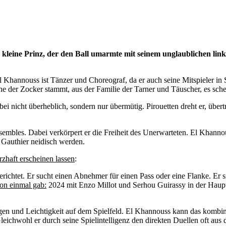
er kleine Prinz, der den Ball umarmte mit seinem unglaublichen l
l Khannouss ist Tänzer und Choreograf, da er auch seine Mitspieler in
Epoche der Zocker stammt, aus der Familie der Tarner und Täuscher, es s
dabei nicht überheblich, sondern nur übermütig. Pirouetten dreht er, üb
s Ensembles. Dabei verkörpert er die Freiheit des Unerwarteten. El Khan
 Gauthier neidisch werden.
zhaft erscheinen lassen
:
erichtet. Er sucht einen Abnehmer für einen Pass oder eine Flanke. Er 
chon einmal gab:
2024 mit Enzo Millot und Serhou Guirassy in der Haupt
en und Leichtigkeit auf dem Spielfeld. El Khannouss kann das kombi
 Gleichwohl er durch seine Spielintelligenz den direkten Duellen oft a