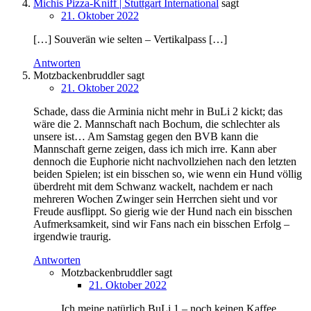
Michis Pizza-Kniff | Stuttgart International
sagt
21. Oktober 2022
[…] Souverän wie selten – Vertikalpass […]
Antworten
Motzbackenbruddler
sagt
21. Oktober 2022
Schade, dass die Arminia nicht mehr in BuLi 2 kickt; das
wäre die 2. Mannschaft nach Bochum, die schlechter als
unsere ist… Am Samstag gegen den BVB kann die
Mannschaft gerne zeigen, dass ich mich irre. Kann aber
dennoch die Euphorie nicht nachvollziehen nach den letzten
beiden Spielen; ist ein bisschen so, wie wenn ein Hund völlig
überdreht mit dem Schwanz wackelt, nachdem er nach
mehreren Wochen Zwinger sein Herrchen sieht und vor
Freude ausflippt. So gierig wie der Hund nach ein bisschen
Aufmerksamkeit, sind wir Fans nach ein bisschen Erfolg –
irgendwie traurig.
Antworten
Motzbackenbruddler
sagt
21. Oktober 2022
Ich meine natürlich BuLi 1 – noch keinen Kaffee