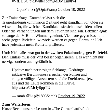
#VfBDSC
pic.twitter.com/gdDMLm0Iv4
— OptaFranz (@OptaFranz)
October 19, 2022
Zur Trainerfrage: Entweder lässt sich die
Trainerfindungskommission Zeit und geht gründlich vor. Oder sie
wissen nicht, für welchen Kandidaten sie sich entscheiden sollen
Oder die Verhandlungen mit dem Favoriten sind zäh. Letztlich egal:
so lange der VfB mit Wimmer gewinnt. Vier Tore gegen Bochum,
sechs gegen Bielefeld, wieviele werden es gegen Dortmund? Ich
habe jedenfalls mein Konfetti griffbereit.
Und: Nicht alles war gut in der zweiten Pokalrunde gegen Bielefeld.
Den Einlass muss der VfB besser organisieren. Das war nicht nur
nervig, sondern auch gefährlich.
Update: nach ner riesigen Schlange, Gedränge
inklusive Beruhigungsversuchen der Polizei und
einigen völligen Ausrastern sind die Drehkreuze jetzt
aus und die Leute kommen in die Kurve.
https://t.co/2McIy0ppTU
— sarah 🌈✨ (@1893Sarah)
October 19, 2022
Zum Weiterlesen:
Kurze Recap unserer Lesung in „The Corner“ auf vfb.de