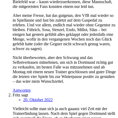
Bielefeld war – kaum wiederzuerkennen, diese Mannschaft,
die mitgereisten Fans konnten einem nur leid tun.
Aber meine Fresse, hat das gutgetan, den VfB mal wieder so
in Spiellaune und fast bis zuletzt auf dem Gaspedal zu
erleben. Und vor allem, endlich mal wieder ohne Gegentor zu
bleiben. Führich, Sosa, Stenzel, Endo, Millot, Silas – bei
einigen hat gestern gefühlt alles geklappt oder jedenfalls eine
Menge, wofür in den vergangenen Wochen noch das Glück
gefehlt hatte (oder die Gegner nicht schwach genug waren,
schwer zu sagen).
Nicht überbewerten, aber den Schwung und das
Selbstvertrauen mitnehmen, um sich in Dortmund richtig gut
zu verkaufen, im besten Falle was mitzunehmen und ab
Montag mit einem neuen Trainer geschlossen und guter Dinge
die letzten vier Spiele bis zur Winterpause positiv zu gestalten
– das wäre mein Wunschzettel.
Antworten
Fritz
sagt
20. Oktober 2022
Vielleicht sollte man sich ja auch gaaanz viel Zeit mir der
Trainerfindung lassen. Nach dem Spiel gegen Dortmund stellt