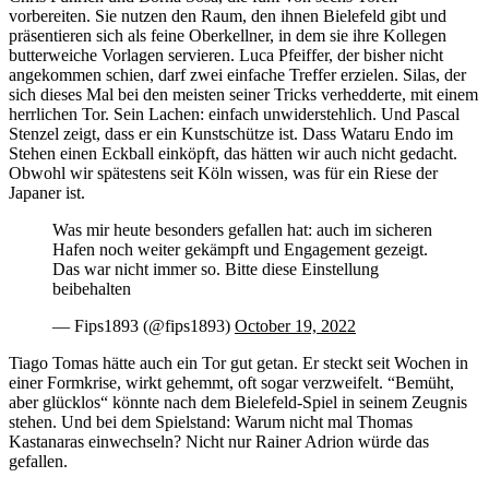
vorbereiten. Sie nutzen den Raum, den ihnen Bielefeld gibt und
präsentieren sich als feine Oberkellner, in dem sie ihre Kollegen
butterweiche Vorlagen servieren. Luca Pfeiffer, der bisher nicht
angekommen schien, darf zwei einfache Treffer erzielen. Silas, der
sich dieses Mal bei den meisten seiner Tricks verhedderte, mit einem
herrlichen Tor. Sein Lachen: einfach unwiderstehlich. Und Pascal
Stenzel zeigt, dass er ein Kunstschütze ist. Dass Wataru Endo im
Stehen einen Eckball einköpft, das hätten wir auch nicht gedacht.
Obwohl wir spätestens seit Köln wissen, was für ein Riese der
Japaner ist.
Was mir heute besonders gefallen hat: auch im sicheren
Hafen noch weiter gekämpft und Engagement gezeigt.
Das war nicht immer so. Bitte diese Einstellung
beibehalten
— Fips1893 (@fips1893)
October 19, 2022
Tiago Tomas hätte auch ein Tor gut getan. Er steckt seit Wochen in
einer Formkrise, wirkt gehemmt, oft sogar verzweifelt. “Bemüht,
aber glücklos“ könnte nach dem Bielefeld-Spiel in seinem Zeugnis
stehen. Und bei dem Spielstand: Warum nicht mal Thomas
Kastanaras einwechseln? Nicht nur Rainer Adrion würde das
gefallen.