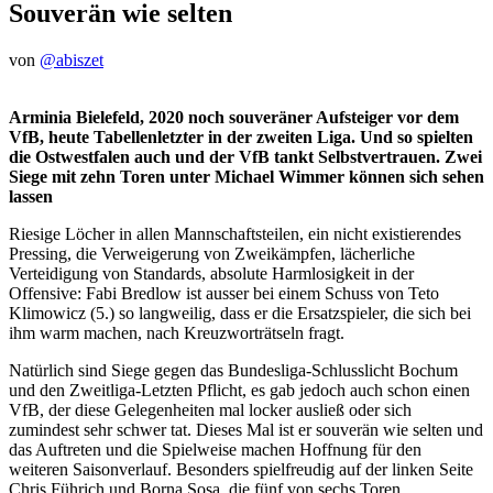
Souverän wie selten
von
@abiszet
Arminia Bielefeld, 2020 noch souveräner Aufsteiger vor dem
VfB, heute Tabellenletzter in der zweiten Liga. Und so spielten
die Ostwestfalen auch und der VfB tankt Selbstvertrauen. Zwei
Siege mit zehn Toren unter Michael Wimmer können sich sehen
lassen
Riesige Löcher in allen Mannschaftsteilen, ein nicht existierendes
Pressing, die Verweigerung von Zweikämpfen, lächerliche
Verteidigung von Standards, absolute Harmlosigkeit in der
Offensive: Fabi Bredlow ist ausser bei einem Schuss von Teto
Klimowicz (5.) so langweilig, dass er die Ersatzspieler, die sich bei
ihm warm machen, nach Kreuzworträtseln fragt.
Natürlich sind Siege gegen das Bundesliga-Schlusslicht Bochum
und den Zweitliga-Letzten Pflicht, es gab jedoch auch schon einen
VfB, der diese Gelegenheiten mal locker ausließ oder sich
zumindest sehr schwer tat. Dieses Mal ist er souverän wie selten und
das Auftreten und die Spielweise machen Hoffnung für den
weiteren Saisonverlauf. Besonders spielfreudig auf der linken Seite
Chris Führich und Borna Sosa, die fünf von sechs Toren