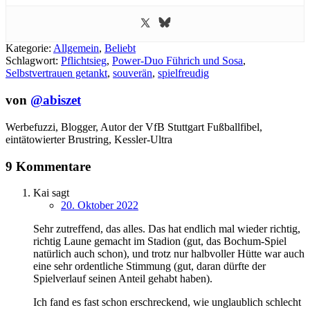
Kategorie:
Allgemein
,
Beliebt
Schlagwort:
Pflichtsieg
,
Power-Duo Führich und Sosa
,
Selbstvertrauen getankt
,
souverän
,
spielfreudig
von
@abiszet
Werbefuzzi, Blogger, Autor der VfB Stuttgart Fußballfibel,
eintätowierter Brustring,
Kessler-Ultra
9 Kommentare
Kai
sagt
20. Oktober 2022
Sehr zutreffend, das alles. Das hat endlich mal wieder richtig,
richtig Laune gemacht im Stadion (gut, das Bochum-Spiel
natürlich auch schon), und trotz nur halbvoller Hütte war auch
eine sehr ordentliche Stimmung (gut, daran dürfte der
Spielverlauf seinen Anteil gehabt haben).
Ich fand es fast schon erschreckend, wie unglaublich schlecht