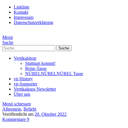
Linkliste
Kontakt
Impressum
Datenschutzerklärung
Menü
Suche
Suche
Vertikalshop
Stuttgart kommt!
Reise-Tasse
NÜBELNÜBELNÜBEL Tasse
vp History
vp-Supporter
Vertikalpass Newsletter
Über uns
Menü schiessen
Allgemein
,
Beliebt
Veröffentlicht am
20. Oktober 2022
Kommentare 9