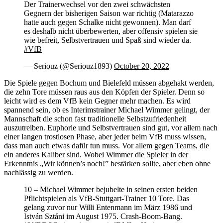
Der Trainerwechsel vor den zwei schwächsten
Gegnern der bisherigen Saison war richtig (Matarazzo
hatte auch gegen Schalke nicht gewonnen). Man darf
es deshalb nicht überbewerten, aber offensiv spielen sie
wie befreit, Selbstvertrauen und Spaß sind wieder da.
#VfB
— Seriouz (@Seriouz1893)
October 20, 2022
Die Spiele gegen Bochum und Bielefeld müssen abgehakt werden,
die zehn Tore müssen raus aus den Köpfen der Spieler. Denn so
leicht wird es dem VfB kein Gegner mehr machen. Es wird
spannend sein, ob es Interimstrainer Michael Wimmer gelingt, der
Mannschaft die schon fast traditionelle Selbstzufriedenheit
auszutreiben. Euphorie und Selbstvertrauen sind gut, vor allem nach
einer langen trostlosen Phase, aber jeder beim VfB muss wissen,
dass man auch etwas dafür tun muss. Vor allem gegen Teams, die
ein anderes Kaliber sind. Wobei Wimmer die Spieler in der
Erkenntnis „Wir können’s noch!” bestärken sollte, aber eben ohne
nachlässig zu werden.
10 – Michael Wimmer bejubelte in seinen ersten beiden
Pflichtspielen als VfB-Stuttgart-Trainer 10 Tore. Das
gelang zuvor nur Willi Entenmann im März 1986 und
István Sztáni im August 1975. Crash-Boom-Bang.