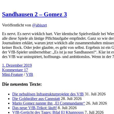
Sandhausen 2 – Gomez 3
Veröffentlicht von
@abiszet
Es nervt. Es nervt wirklich hart. Vier identische Spielverläufe bei
alle diese Spiele als lästige Plfichtaufgabe empfindet. Ganz so wie
Journalisten erklärt, warum jetzt wirklich alle zusammenhalten mü
keiner Bock. Oder jeder glaubte, es geht von selbst. Ergebnis ist ein
der VfB-Spieler unübersehbar: „Es ist ja nur Sandhausen!“. Klar ist es
des VfB war uninspiriert, hoffnungs- und ambitionslos. Wenn in der
1. Dezember 2019
Kommentare 17
Mini-Feature
/
VfB
Die neuesten Texte:
Die nebulösen Infrastrukturprojekte des VfB
31. Juli 2026
Die Goldgräber aus Cannstatt
28. Juli 2026
Mario Gomez nannte ihn „El Commandante“
26. Juli 2026
Das neue VfB-Trikot: läuft!
8. Juli 2026
VfB-Gerücht des Tages: Bilal El Khannouss
7. Juli 2026