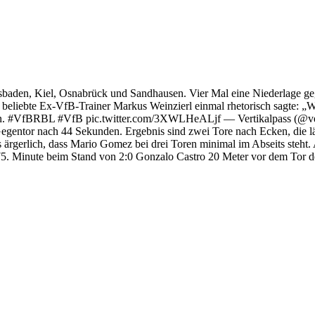
 Wiesbaden, Kiel, Osnabrück und Sandhausen. Vier Mal eine Niederlage
 der beliebte Ex-VfB-Trainer Markus Weinzierl einmal rhetorisch sagte
ssen. #VfBRBL #VfB pic.twitter.com/3XWLHeALjf — Vertikalpass (@ver
 Gegentor nach 44 Sekunden. Ergebnis sind zwei Tore nach Ecken, die lä
 ärgerlich, dass Mario Gomez bei drei Toren minimal im Abseits steht. A
 75. Minute beim Stand von 2:0 Gonzalo Castro 20 Meter vor dem Tor 