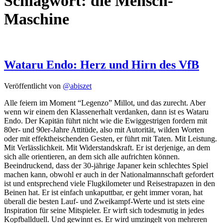
Schlagwort:
die Mensch-
Maschine
Wataru Endo: Herz und Hirn des VfB
Veröffentlicht von
@abiszet
Alle feiern im Moment “Legenzo” Millot, und das zurecht. Aber
wenn wir einem den Klassenerhalt verdanken, dann ist es Wataru
Endo. Der Kapitän führt nicht wie die Ewiggestrigen fordern mit
80er- und 90er-Jahre Attitüde, also mit Autorität, wilden Worten
oder mit effektheischenden Gesten, er führt mit Taten. Mit Leistung.
Mit Verlässlichkeit. Mit Widerstandskraft. Er ist derjenige, an dem
sich alle orientieren, an dem sich alle aufrichten können.
Beeindruckend, dass der 30-jährige Japaner kein schlechtes Spiel
machen kann, obwohl er auch in der Nationalmannschaft gefordert
ist und entsprechend viele Flugkilometer und Reisestrapazen in den
Beinen hat. Er ist einfach unkaputtbar, er geht immer voran, hat
überall die besten Lauf- und Zweikampf-Werte und ist stets eine
Inspiration für seine Mitspieler. Er wirft sich todesmutig in jedes
Kopfballduell. Und gewinnt es. Er wird umzingelt von mehreren