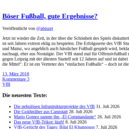
Böser Fußball, gute Ergebnisse?
Veröffentlicht von
@abiszet
Jetzt ist wieder die Zeit, in der über die Schönheit des Spiels disku
ist seit Jahren extrem eklig zu bespielen. Die Erfolgsserie des VfB 
und Mainz, wo angeblich auch hässlicher Fußball gespielt wird, bekla
nachsagt, eher aus Nostalgie. Der VfB stand mal für Offensivfußball
gegen Leipzig mit der ältesten Startelf seit 12 Jahren auf und ist da
die Mittel“. Er ist ein Vertreter des “einfachen Fußballs“ – doch ist d
13. März 2018
Kommentare 3
VfB
Die neuesten Texte:
Die nebulösen Infrastrukturprojekte des VfB
31. Juli 2026
Die Goldgräber aus Cannstatt
28. Juli 2026
Mario Gomez nannte ihn „El Commandante“
26. Juli 2026
Das neue VfB-Trikot: läuft!
8. Juli 2026
VfB-Gerücht des Tages: Bilal El Khannouss
7. Juli 2026