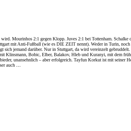
tiert wird. Mourinhos 2:1 gegen Klopp. Juves 2:1 bei Tottenham. Schalke
Stuttgart mit Anti-Fußball (wie es DIE ZEIT nennt). Weder in Turin, no
gt sich jemand darüber. Nur in Stuttgart, da wird vereinzelt gebrudde
 mit Klinsmann, Bobic, Elber, Balakov, Hleb und Kuranyi, mit dem frü
bei bieder, unansehnlich – aber erfolgreich. Tayfun Korkut ist mit sein
ieser auch …