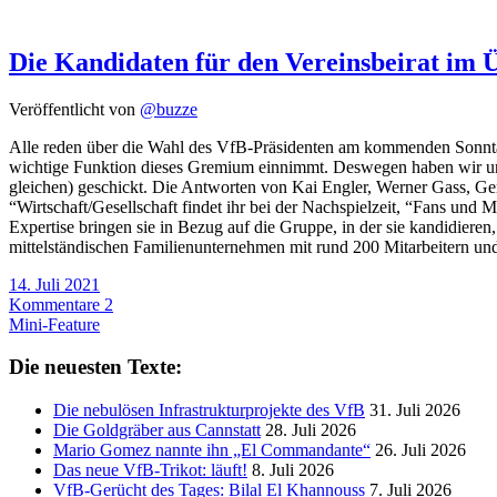
Die Kandidaten für den Vereinsbeirat im 
Veröffentlicht von
@buzze
Alle reden über die Wahl des VfB-Präsidenten am kommenden Sonntag.
wichtige Funktion dieses Gremium einnimmt. Deswegen haben wir uns 
gleichen) geschickt. Die Antworten von Kai Engler, Werner Gass, Ger
“Wirtschaft/Gesellschaft findet ihr bei der Nachspielzeit, “Fans und 
Expertise bringen sie in Bezug auf die Gruppe, in der sie kandidieren,
mittelständischen Familienunternehmen mit rund 200 Mitarbeitern und 
14. Juli 2021
Kommentare 2
Mini-Feature
Die neuesten Texte:
Die nebulösen Infrastrukturprojekte des VfB
31. Juli 2026
Die Goldgräber aus Cannstatt
28. Juli 2026
Mario Gomez nannte ihn „El Commandante“
26. Juli 2026
Das neue VfB-Trikot: läuft!
8. Juli 2026
VfB-Gerücht des Tages: Bilal El Khannouss
7. Juli 2026