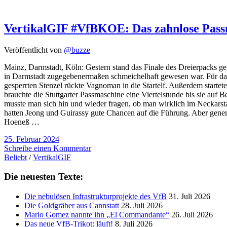
VertikalGIF #VfBKOE: Das zahnlose Pass
Veröffentlicht von
@buzze
Mainz, Darmstadt, Köln: Gestern stand das Finale des Dreierpacks geg
in Darmstadt zugegebenermaßen schmeichelhaft gewesen war. Für das S
gesperrten Stenzel rückte Vagnoman in die Startelf. Außerdem startet
brauchte die Stuttgarter Passmaschine eine Viertelstunde bis sie auf
musste man sich hin und wieder fragen, ob man wirklich im Neckars
hatten Jeong und Guirassy gute Chancen auf die Führung. Aber genere
Hoeneß …
25. Februar 2024
Schreibe einen Kommentar
Beliebt
/
VertikalGIF
Die neuesten Texte:
Die nebulösen Infrastrukturprojekte des VfB
31. Juli 2026
Die Goldgräber aus Cannstatt
28. Juli 2026
Mario Gomez nannte ihn „El Commandante“
26. Juli 2026
Das neue VfB-Trikot: läuft!
8. Juli 2026