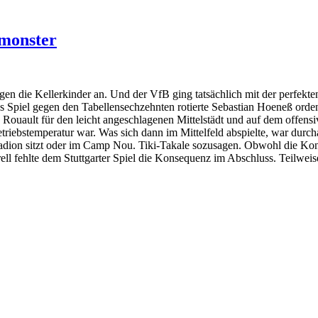
monster
en die Kellerkinder an. Und der VfB ging tatsächlich mit der perfekten
piel gegen den Tabellensechzehnten rotierte Sebastian Hoeneß ordentl
e Rouault für den leicht angeschlagenen Mittelstädt und auf dem offens
 Betriebstemperatur war. Was sich dann im Mittelfeld abspielte, war du
tadion sitzt oder im Camp Nou. Tiki-Takale sozusagen. Obwohl die Ko
ll fehlte dem Stuttgarter Spiel die Konsequenz im Abschluss. Teilweis