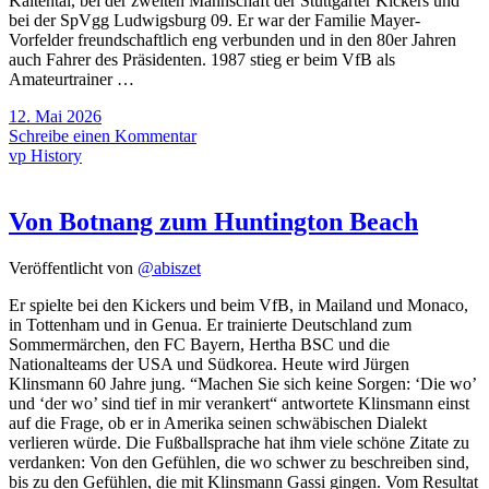
Kaltental, bei der zweiten Mannschaft der Stuttgarter Kickers und
bei der SpVgg Ludwigsburg 09. Er war der Familie Mayer-
Vorfelder freundschaftlich eng verbunden und in den 80er Jahren
auch Fahrer des Präsidenten. 1987 stieg er beim VfB als
Amateurtrainer …
12. Mai 2026
Schreibe einen Kommentar
vp History
Von Botnang zum Huntington Beach
Veröffentlicht von
@abiszet
Er spielte bei den Kickers und beim VfB, in Mailand und Monaco,
in Tottenham und in Genua. Er trainierte Deutschland zum
Sommermärchen, den FC Bayern, Hertha BSC und die
Nationalteams der USA und Südkorea. Heute wird Jürgen
Klinsmann 60 Jahre jung. “Machen Sie sich keine Sorgen: ‘Die wo’
und ‘der wo’ sind tief in mir verankert“ antwortete Klinsmann einst
auf die Frage, ob er in Amerika seinen schwäbischen Dialekt
verlieren würde. Die Fußballsprache hat ihm viele schöne Zitate zu
verdanken: Von den Gefühlen, die wo schwer zu beschreiben sind,
bis zu den Gefühlen, die mit Klinsmann Gassi gingen. Vom Resultat