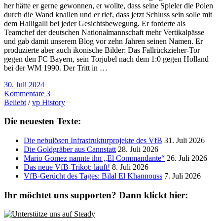
her hätte er gerne gewonnen, er wollte, dass seine Spieler die Polen
durch die Wand knallen und er rief, dass jetzt Schluss sein solle mit
dem Halligalli bei jeder Gesichtsbewegung. Er forderte als
Teamchef der deutschen Nationalmannschaft mehr Vertikalpässe
und gab damit unserem Blog vor zehn Jahren seinen Namen. Er
produzierte aber auch ikonische Bilder: Das Fallrückzieher-Tor
gegen den FC Bayern, sein Torjubel nach dem 1:0 gegen Holland
bei der WM 1990. Der Tritt in …
30. Juli 2024
Kommentare 3
Beliebt
/
vp History
Die neuesten Texte:
Die nebulösen Infrastrukturprojekte des VfB
31. Juli 2026
Die Goldgräber aus Cannstatt
28. Juli 2026
Mario Gomez nannte ihn „El Commandante“
26. Juli 2026
Das neue VfB-Trikot: läuft!
8. Juli 2026
VfB-Gerücht des Tages: Bilal El Khannouss
7. Juli 2026
Ihr möchtet uns supporten? Dann klickt hier: