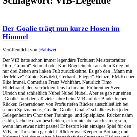
Schlagwort:
VfB-Legende
Der Goalie trägt nun kurze Hosen im
Himmel
Veröffentlicht von
@abiszet
Der VfB hatte schon immer legendäre Torhüter: Meistertorhüter
Otto „Gummi“ Schmid oder Karl Bögelein, der aus dem Krieg mit
nur drei Zehen am linken Fuß zurückkehrte. Es gab den „Mann mit
der Mütze“ Günter Sawitzki, Gerhard „Flieger“ Heinze, EM-Keeper
Eike Immel, Comedian Franz Wohlfahrt. Natürlich Timo
Hildebrand, den verrückten Jens Lehmann, Frührentner Sven
Ulreich und schließlich Nübel Nübel Nübel. Aber es gab nur einen
„Goalie“ und der saß viele Jahre beim VfB auf der Bank: Jochen
Rücker. Generationen von Profis riefen Rücker ausschließlich bei
seinem Spitznamen: „Goalie, Goalie, Goalie“ schallte es bei jeder
Gelegenheit im Chor über Trainings- und Spielplätze. Rücker nahm
es hin, lächelte dazu bescheiden, er konnte aber auch streng sein,
wenn ihm etwas nicht passte! Er bestritt kein einziges Spiel für den
VfB, im Tor schon gar nicht. Rücker war Keeper in Botnang und