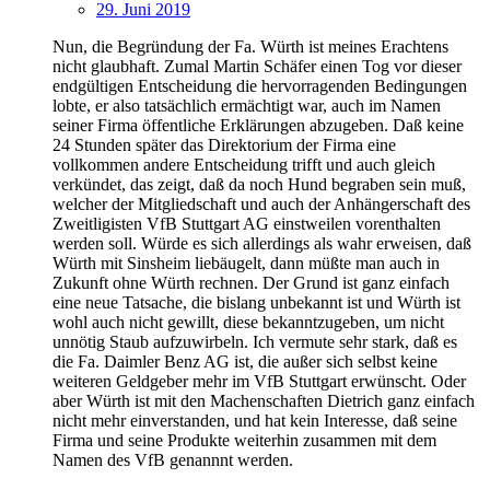
29. Juni 2019
Nun, die Begründung der Fa. Würth ist meines Erachtens
nicht glaubhaft. Zumal Martin Schäfer einen Tog vor dieser
endgültigen Entscheidung die hervorragenden Bedingungen
lobte, er also tatsächlich ermächtigt war, auch im Namen
seiner Firma öffentliche Erklärungen abzugeben. Daß keine
24 Stunden später das Direktorium der Firma eine
vollkommen andere Entscheidung trifft und auch gleich
verkündet, das zeigt, daß da noch Hund begraben sein muß,
welcher der Mitgliedschaft und auch der Anhängerschaft des
Zweitligisten VfB Stuttgart AG einstweilen vorenthalten
werden soll. Würde es sich allerdings als wahr erweisen, daß
Würth mit Sinsheim liebäugelt, dann müßte man auch in
Zukunft ohne Würth rechnen. Der Grund ist ganz einfach
eine neue Tatsache, die bislang unbekannt ist und Würth ist
wohl auch nicht gewillt, diese bekanntzugeben, um nicht
unnötig Staub aufzuwirbeln. Ich vermute sehr stark, daß es
die Fa. Daimler Benz AG ist, die außer sich selbst keine
weiteren Geldgeber mehr im VfB Stuttgart erwünscht. Oder
aber Würth ist mit den Machenschaften Dietrich ganz einfach
nicht mehr einverstanden, und hat kein Interesse, daß seine
Firma und seine Produkte weiterhin zusammen mit dem
Namen des VfB genannnt werden.