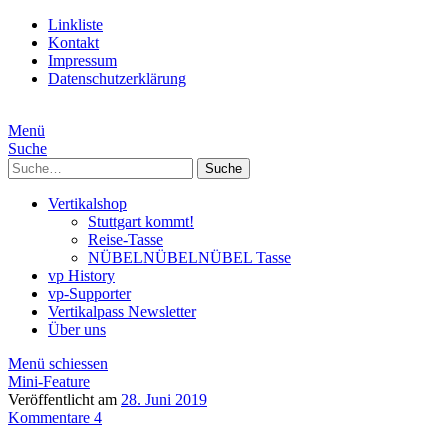
Linkliste
Kontakt
Impressum
Datenschutzerklärung
Menü
Suche
Suche
Vertikalshop
Stuttgart kommt!
Reise-Tasse
NÜBELNÜBELNÜBEL Tasse
vp History
vp-Supporter
Vertikalpass Newsletter
Über uns
Menü schiessen
Mini-Feature
Veröffentlicht am
28. Juni 2019
Kommentare 4