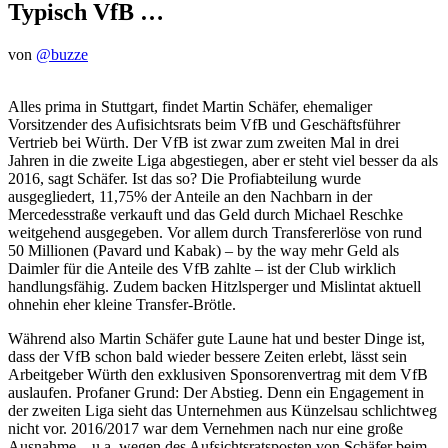
Typisch VfB …
von
@buzze
Alles prima in Stuttgart, findet Martin Schäfer, ehemaliger
Vorsitzender des Aufisichtsrats beim VfB und Geschäftsführer
Vertrieb bei Würth. Der VfB ist zwar zum zweiten Mal in drei
Jahren in die zweite Liga abgestiegen, aber er steht viel besser da als
2016, sagt Schäfer. Ist das so? Die Profiabteilung wurde
ausgegliedert, 11,75% der Anteile an den Nachbarn in der
Mercedesstraße verkauft und das Geld durch Michael Reschke
weitgehend ausgegeben. Vor allem durch Transfererlöse von rund
50 Millionen (Pavard und Kabak) – by the way mehr Geld als
Daimler für die Anteile des VfB zahlte – ist der Club wirklich
handlungsfähig. Zudem backen Hitzlsperger und Mislintat aktuell
ohnehin eher kleine Transfer-Brötle.
Während also Martin Schäfer gute Laune hat und bester Dinge ist,
dass der VfB schon bald wieder bessere Zeiten erlebt, lässt sein
Arbeitgeber Würth den exklusiven Sponsorenvertrag mit dem VfB
auslaufen. Profaner Grund: Der Abstieg. Denn ein Engagement in
der zweiten Liga sieht das Unternehmen aus Künzelsau schlichtweg
nicht vor. 2016/2017 war dem Vernehmen nach nur eine große
Ausnahme – u.a. wegen des Aufsichtsratsposten von Schäfer beim