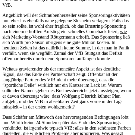
VfB.
Angeblich will der Schraubenhersteller seine Sponsoringaktivitäten
nun eher ins ebenfalls nahe gelegene Sinsheim verlagern. Falls das
so sein sollte, ist wohl eher fraglich, ob das Brustring-Sponsoring
nach einem erhofften Aufstieg ein schnelles Comeback feiert,
wie
sich Marketing-Vorstand Röttgermann erhofft
. Das Sponsoring ließ
sich Würth pro Saison übrigens eine gute Million kosten. In
heutigen Zeiten ist das natürlich keine Summe, in der man in Panik
verfällt, wenn sie wegfällt. Zumal der VfB Stuttgart das Defizit
offenbar bereits durch neue Sponsoren auffangen konnte.
Weitaus gravierender als der monetäre Aspekt ist das deutliche
Signal, das das Ende der Partnerschaft zeigt: Offenbar ist der
langjährige Partner des VfB nicht mehr überzeugt, dass die
“sportliche Delle” wirklich nur ein Kratzer im Lack ist. Warum
sollte der Namensgeber des Businessbereichs jetzt aussteigen, wenn
er davon überzeugt wäre, dass Wolfgang Dietrich kühner Plan
aufgeht, und der VfB in absehbarer Zeit ganz vorne in der Liga
mitspielt – in der ersten wohlgemerkt?
Dass Schäfer am Mittwoch den hervorragenden Bedingungen lobt
und Würth keine 24 Stunden später das Ende des Sponsorings
verkündet, ist irgendwie typisch VfB: alles in den schönsten Farben
darstellen, die wirklichen Probleme aber ignorieren. Was gesagt