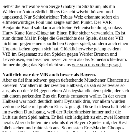
Selbst die Schwalbe von Serge Gnabry im Strafraum, als ihn
Waldemar Anton zärtlich übers Gesicht wischt: hölzern und
unpassend. Nur Schiedsrichter Tobias Welz erkannte sofort ein
elfmeterwürdiges Foul und zeigte auf den Punkt. Der VAR
Benjamin Brand sah darin auch keine Fehlentscheidung, so dass
Harry Kane Kane-Dinge tat: Einen Elfer sicher verwandeln. Es ist
zum dritten Mal in Folge die Geschichte des Spiels, dass der VfB
nicht nur gegen einen sportlichen Gegner spielt, sondern auch einen
Unparteiischen gegen sich hat. Glücklicherweise gelang es dem
VfB im Gegensatz zu den Spielen gegen Werder Bremen und
Leverkusen, ein bisschen besser zu sein als das Schiedsrichterteam.
Immerhin ging das Spiel nicht so aus
wie von uns vorher gesagt.
Natürlich war der VfB auch besser als Bayern.
Aber es fiel ihm schwer, gegen tiefstehende Münchener Chancen zu
kreieren. Vor allem in der zweiten Halbzeit, da sah es zeitweise so
aus, als ob der VfB gegen einen Abstiegskandidaten spielte, der sich
mit einem parkenden Bus ein Remis ermauern wollte. In der ersten
Halbzeit war noch deutlich mehr Dynamik drin, vor allem wurden
verlorene Balle mit großem Einsatz gejagt. Diese Leidenschaft fehlte
im zweiten Durchgang, weil der Rekordmeister immer mehr die
Luft aus dem Spiel nahm. Er ließ sich lediglich zu ein, zwei Kontern
herab. Aber da liefen nie mehr als drei Bayern Spieler mit, der Rest
blieb stehen und ruhte sich aus. So mussten Eric-Maxim Choupo-