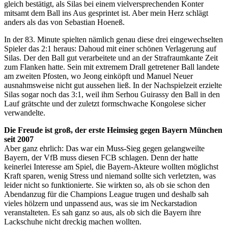
gleich bestätigt, als Silas bei einem vielversprechenden Konter
mitsamt dem Ball ins Aus gesprintet ist. Aber mein Herz schlägt
anders als das von Sebastian Hoeneß.
In der 83. Minute spielten nämlich genau diese drei eingewechselten
Spieler das 2:1 heraus: Dahoud mit einer schönen Verlagerung auf
Silas. Der den Ball gut verarbeitete und an der Strafraumkante Zeit
zum Flanken hatte. Sein mit extremem Drall getretener Ball landete
am zweiten Pfosten, wo Jeong einköpft und Manuel Neuer
ausnahmsweise nicht gut aussehen ließ. In der Nachspielzeit erzielte
Silas sogar noch das 3:1, weil ihm Serhou Guirassy den Ball in den
Lauf grätschte und der zuletzt formschwache Kongolese sicher
verwandelte.
Die Freude ist groß, der erste Heimsieg gegen Bayern München
seit 2007
Aber ganz ehrlich: Das war ein Muss-Sieg gegen gelangweilte
Bayern, der VfB muss diesen FCB schlagen. Denn der hatte
keinerlei Interesse am Spiel, die Bayern-Akteure wollten möglichst
Kraft sparen, wenig Stress und niemand sollte sich verletzten, was
leider nicht so funktionierte. Sie wirkten so, als ob sie schon den
Abendanzug für die Champions League trugen und deshalb sah
vieles hölzern und unpassend aus, was sie im Neckarstadion
veranstalteten. Es sah ganz so aus, als ob sich die Bayern ihre
Lackschuhe nicht dreckig machen wollten.