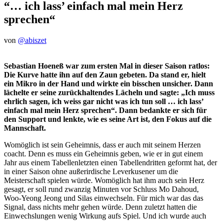
“… ich lass’ einfach mal mein Herz
sprechen“
von
@abiszet
Sebastian Hoeneß war zum ersten Mal in dieser Saison ratlos:
Die Kurve hatte ihn auf den Zaun gebeten. Da stand er, hielt
ein Mikro in der Hand und wirkte ein bisschen unsicher. Dann
lächelte er seine zurückhaltendes Lächeln und sagte: „Ich muss
ehrlich sagen, ich weiss gar nicht was ich tun soll … ich lass’
einfach mal mein Herz sprechen“. Dann bedankte er sich für
den Support und lenkte, wie es seine Art ist, den Fokus auf die
Mannschaft.
Womöglich ist sein Geheimnis, dass er auch mit seinem Herzen
coacht. Denn es muss ein Geheimnis geben, wie er in gut einem
Jahr aus einem Tabellenletzten einen Tabellendritten geformt hat, der
in einer Saison ohne außerirdische Leverkusener um die
Meisterschaft spielen würde. Womöglich hat ihm auch sein Herz
gesagt, er soll rund zwanzig Minuten vor Schluss Mo Dahoud,
Woo-Yeong Jeong und Silas einwechseln. Für mich war das das
Signal, dass nichts mehr gehen würde. Denn zuletzt hatten die
Einwechslungen wenig Wirkung aufs Spiel. Und ich wurde auch