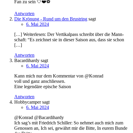
Fan zu sein 🤍❤️⚽️
Antworten
Die Krönung - Rund um den Brustring
sagt
6. Mai 2024
[…] Wei­ter­le­sen: Der Ver­ti­kal­pass schreibt über die Mann­
schaft: “Es zeich­net sie in die­ser Sai­son aus, dass sie schon
[…]
Antworten
Bacardihardy
sagt
6. Mai 2024
Kann mich nur dem Kommentar von @Konrad
voll und ganz anschliessen.
Eine legendäre epische Saison
Antworten
Hobbycamper
sagt
6. Mai 2024
@Konrad @Bacardihardy
Ich sag’s mit Friedrich Schiller: So nehmet auch mich zum
Genossen an, Ich sei, gewährt mir die Bitte, In eurem Bunde