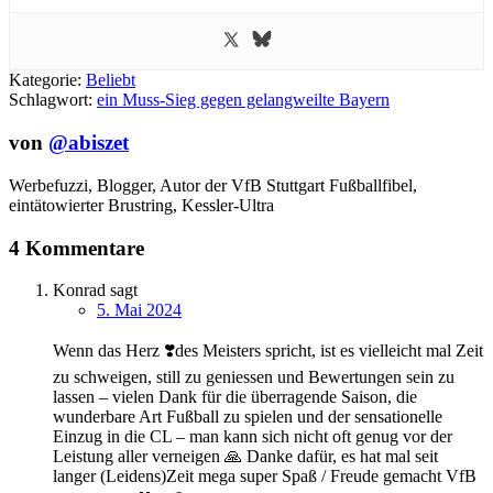
Kategorie:
Beliebt
Schlagwort:
ein Muss-Sieg gegen gelangweilte Bayern
von
@abiszet
Werbefuzzi, Blogger, Autor der VfB Stuttgart Fußballfibel,
eintätowierter Brustring,
Kessler-Ultra
4 Kommentare
Konrad
sagt
5. Mai 2024
Wenn das Herz ❣️des Meisters spricht, ist es vielleicht mal Zeit
zu schweigen, still zu geniessen und Bewertungen sein zu
lassen – vielen Dank für die überragende Saison, die
wunderbare Art Fußball zu spielen und der sensationelle
Einzug in die CL – man kann sich nicht oft genug vor der
Leistung aller verneigen 🙏 Danke dafür, es hat mal seit
langer (Leidens)Zeit mega super Spaß / Freude gemacht VfB