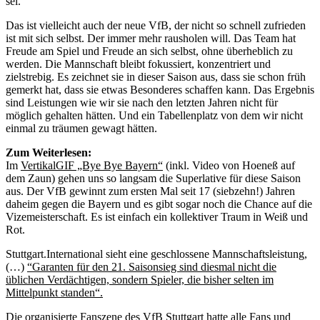
sei.
Das ist vielleicht auch der neue VfB, der nicht so schnell zufrieden
ist mit sich selbst. Der immer mehr rausholen will. Das Team hat
Freude am Spiel und Freude an sich selbst, ohne überheblich zu
werden. Die Mannschaft bleibt fokussiert, konzentriert und
zielstrebig. Es zeichnet sie in dieser Saison aus, dass sie schon früh
gemerkt hat, dass sie etwas Besonderes schaffen kann. Das Ergebnis
sind Leistungen wie wir sie nach den letzten Jahren nicht für
möglich gehalten hätten. Und ein Tabellenplatz von dem wir nicht
einmal zu träumen gewagt hätten.
Zum Weiterlesen:
Im
VertikalGIF „Bye Bye Bayern“
(inkl. Video von Hoeneß auf
dem Zaun) gehen uns so langsam die Superlative für diese Saison
aus. Der VfB gewinnt zum ersten Mal seit 17 (siebzehn!) Jahren
daheim gegen die Bayern und es gibt sogar noch die Chance auf die
Vizemeisterschaft. Es ist einfach ein kollektiver Traum in Weiß und
Rot.
Stuttgart.International sieht eine geschlossene Mannschaftsleistung,
(…)
“Garanten für den 21. Saisonsieg sind diesmal nicht die
üblichen Verdächtigen, sondern Spieler, die bisher selten im
Mittelpunkt standen“.
Die organisierte Fanszene des VfB Stuttgart hatte alle Fans und