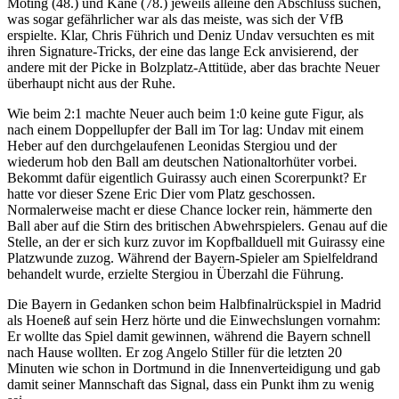
Moting (48.) und Kane (78.) jeweils alleine den Abschluss suchen,
was sogar gefährlicher war als das meiste, was sich der VfB
erspielte. Klar, Chris Führich und Deniz Undav versuchten es mit
ihren Signature-Tricks, der eine das lange Eck anvisierend, der
andere mit der Picke in Bolzplatz-Attitüde, aber das brachte Neuer
überhaupt nicht aus der Ruhe.
Wie beim 2:1 machte Neuer auch beim 1:0 keine gute Figur, als
nach einem Doppellupfer der Ball im Tor lag: Undav mit einem
Heber auf den durchgelaufenen Leonidas Stergiou und der
wiederum hob den Ball am deutschen Nationaltorhüter vorbei.
Bekommt dafür eigentlich Guirassy auch einen Scorerpunkt? Er
hatte vor dieser Szene Eric Dier vom Platz geschossen.
Normalerweise macht er diese Chance locker rein, hämmerte den
Ball aber auf die Stirn des britischen Abwehrspielers. Genau auf die
Stelle, an der er sich kurz zuvor im Kopfballduell mit Guirassy eine
Platzwunde zuzog. Während der Bayern-Spieler am Spielfeldrand
behandelt wurde, erzielte Stergiou in Überzahl die Führung.
Die Bayern in Gedanken schon beim Halbfinalrückspiel in Madrid
als Hoeneß auf sein Herz hörte und die Einwechslungen vornahm:
Er wollte das Spiel damit gewinnen, während die Bayern schnell
nach Hause wollten. Er zog Angelo Stiller für die letzten 20
Minuten wie schon in Dortmund in die Innenverteidigung und gab
damit seiner Mannschaft das Signal, dass ein Punkt ihm zu wenig