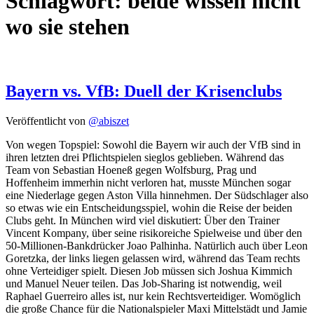
Schlagwort:
beide wissen nicht
wo sie stehen
Bayern vs. VfB: Duell der Krisenclubs
Veröffentlicht von
@abiszet
Von wegen Topspiel: Sowohl die Bayern wir auch der VfB sind in
ihren letzten drei Pflichtspielen sieglos geblieben. Während das
Team von Sebastian Hoeneß gegen Wolfsburg, Prag und
Hoffenheim immerhin nicht verloren hat, musste München sogar
eine Niederlage gegen Aston Villa hinnehmen. Der Südschlager also
so etwas wie ein Entscheidungsspiel, wohin die Reise der beiden
Clubs geht. In München wird viel diskutiert: Über den Trainer
Vincent Kompany, über seine risikoreiche Spielweise und über den
50-Millionen-Bankdrücker Joao Palhinha. Natürlich auch über Leon
Goretzka, der links liegen gelassen wird, während das Team rechts
ohne Verteidiger spielt. Diesen Job müssen sich Joshua Kimmich
und Manuel Neuer teilen. Das Job-Sharing ist notwendig, weil
Raphael Guerreiro alles ist, nur kein Rechtsverteidiger. Womöglich
die große Chance für die Nationalspieler Maxi Mittelstädt und Jamie