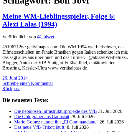
Schlagwort:
Bon Jovi
Meine WM-Lieblingsspieler, Folge 6:
Alexi Lalas (1994)
Veröffentlicht von
@abiszet
#51967126 / gettyimages.com Die WM 1994 war bleischwer, das
Elfmeterschießen im Finale Brasilien gegen Italien schenkte ich mir,
das sagt alles aus über mich und das Turnier. @abiszetWerbefuzzi,
Blogger, Autor der VfB Stuttgart Fußballfibel, eintätowierter
Brustring, Kessler-Ultra www.vertikalpass.de
26. Juni 2014
Schreibe einen Kommentar
Rückpass
Die neuesten Texte:
Die nebulösen Infrastrukturprojekte des VfB
31. Juli 2026
Die Goldgräber aus Cannstatt
28. Juli 2026
Mario Gomez nannte ihn „El Commandante“
26. Juli 2026
Das neue VfB-Trikot: läuft!
8. Juli 2026