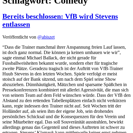
Schlagwort:
Comedy
Bereits beschlossen: VfB wird Stevens
entlassen
Veröffentlicht von
@abiszet
“Dass die Trainer manchmal ihrer Anspannung freien Lauf lassen,
ist doch ganz normal. Die können ja keinen umhauen wie wir”,
sagte einmal Michael Ballack, der nicht gerade für
Fussballweisheiten bekannt wurde, sondern eher für tragische
zweite Plätze. Geradezu tragisch ist der Auftritt von VfB-Trainer
Huub Stevens in den letzten Wochen. Spiele verfolgt er meist
stoisch auf der Bank sitzend, um nach dem Spiel seine Show
abzuziehen. Dünnhäutigkeit, Mätzchen und sparsame Späßchen in
Pressekonferenzen kombiniert mit allerlei Agressivität, die man sich
von seinem Team auf dem Feld wünschen würde. Dass der VfB den
Abstand zu den rettenden Tabellenplätzen einfach nicht verkürzen
kann, regte indessen den Trainer nicht auf. Seit Wochen tritt der
Holländer auf, als seien ihm der eigene Job, sein drohendes
persönliches Schicksal und die Konsequenzen für den Verein und
seine Mitarbeiter egal. Das soll Souveränität ausstrahlen, bewirkt
allerdings genau das Gegenteil und dieses Auftreten ist schwer zu
ertragen. Stevens’ Klamauk kann mittlerweile keiner ernst nehmen,