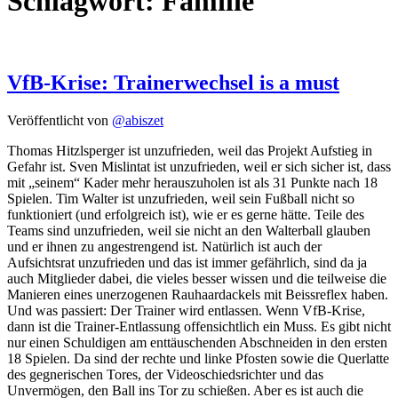
Schlagwort:
Familie
VfB-Krise: Trainerwechsel is a must
Veröffentlicht von
@abiszet
Thomas Hitzlsperger ist unzufrieden, weil das Projekt Aufstieg in
Gefahr ist. Sven Mislintat ist unzufrieden, weil er sich sicher ist, dass
mit „seinem“ Kader mehr herauszuholen ist als 31 Punkte nach 18
Spielen. Tim Walter ist unzufrieden, weil sein Fußball nicht so
funktioniert (und erfolgreich ist), wie er es gerne hätte. Teile des
Teams sind unzufrieden, weil sie nicht an den Walterball glauben
und er ihnen zu angestrengend ist. Natürlich ist auch der
Aufsichtsrat unzufrieden und das ist immer gefährlich, sind da ja
auch Mitglieder dabei, die vieles besser wissen und die teilweise die
Manieren eines unerzogenen Rauhaardackels mit Beissreflex haben.
Und was passiert: Der Trainer wird entlassen. Wenn VfB-Krise,
dann ist die Trainer-Entlassung offensichtlich ein Muss. Es gibt nicht
nur einen Schuldigen am enttäuschenden Abschneiden in den ersten
18 Spielen. Da sind der rechte und linke Pfosten sowie die Querlatte
des gegnerischen Tores, der Videoschiedsrichter und das
Unvermögen, den Ball ins Tor zu schießen. Aber es ist auch die