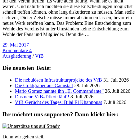
für den Verein treffen. Es wäre auch traurig, wenn sie es nicht
wären. Und natürlich möchten sie diese Entscheidungen möglichst
schnell treffen können, ohne lang diskutieren zu müssen. Man stelle
sich vor, Dieter Zetsche müsse immer abstimmen lassen, bevor ein
neues Werk eröffnen kann. Das Problem: Eine Entscheidung zum
Wohle des Vereins ist unter Umständen keine Entscheidung zum
Wohle der Fans und Mitglieder. Denn die …
29. Mai 2017
Kommentare 4
Ausgliederung
/
VfB
Die neuesten Texte:
Die nebulösen Infrastrukturprojekte des VfB
31. Juli 2026
Die Goldgräber aus Cannstatt
28. Juli 2026
Mario Gomez nannte ihn „El Commandante“
26. Juli 2026
Das neue VfB-Trikot: läuft!
8. Juli 2026
VfB-Gerücht des Tages: Bilal El Khannouss
7. Juli 2026
Ihr möchtet uns supporten? Dann klickt hier:
Denn wir gehen steil.