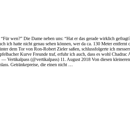
 Sohn: “Für wen?” Die Dame neben uns: “Hat er das gerade wirklich gefr
Auch ich hatte nicht genau sehen können, wer da ca. 130 Meter entfernt 
inter dem Tor von Ron-Robert Zieler saßen, schlussfolgerte ich messers
felbacher Kurve Freunde traf, erfuhr ich auch, dass es wohl Chadrac Ak
 — Vertikalpass (@vertikalpass) 11. August 2018 Von diesen kleinere
lass. Getränkepreise, die einen nicht …