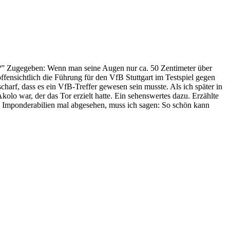
agt?” Zugegeben: Wenn man seine Augen nur ca. 50 Zentimeter über
offensichtlich die Führung für den VfB Stuttgart im Testspiel gegen
charf, dass es ein VfB-Treffer gewesen sein musste. Als ich später in
olo war, der das Tor erzielt hatte. Ein sehenswertes dazu. Erzählte
n Imponderabilien mal abgesehen, muss ich sagen: So schön kann