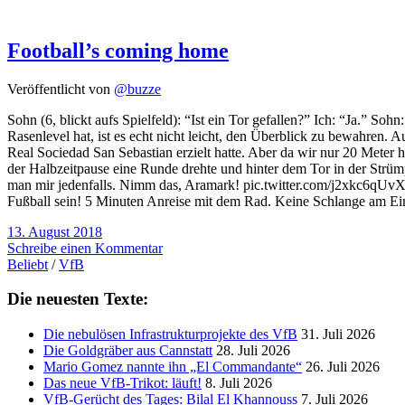
Football’s coming home
Veröffentlicht von
@buzze
Sohn (6, blickt aufs Spielfeld): “Ist ein Tor gefallen?” Ich: “Ja.”
Rasenlevel hat, ist es echt nicht leicht, den Überblick zu bewahren. 
Real Sociedad San Sebastian erzielt hatte. Aber da wir nur 20 Meter h
der Halbzeitpause eine Runde drehte und hinter dem Tor in der Strümp
man mir jedenfalls. Nimm das, Aramark! pic.twitter.com/j2xkc6qUvX
Fußball sein! 5 Minuten Anreise mit dem Rad. Keine Schlange am Ein
13. August 2018
Schreibe einen Kommentar
Beliebt
/
VfB
Die neuesten Texte:
Die nebulösen Infrastrukturprojekte des VfB
31. Juli 2026
Die Goldgräber aus Cannstatt
28. Juli 2026
Mario Gomez nannte ihn „El Commandante“
26. Juli 2026
Das neue VfB-Trikot: läuft!
8. Juli 2026
VfB-Gerücht des Tages: Bilal El Khannouss
7. Juli 2026