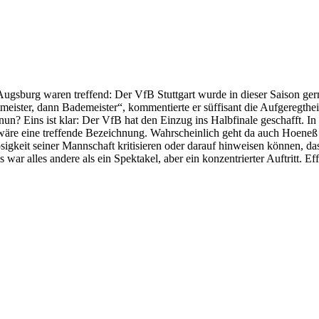
gsburg waren treffend: Der VfB Stuttgart wurde in dieser Saison gerne
Weltmeister, dann Bademeister“, kommentierte er süffisant die Aufgere
 nun? Eins ist klar: Der VfB hat den Einzug ins Halbfinale geschafft. 
 wäre eine treffende Bezeichnung. Wahrscheinlich geht da auch Hoeneß 
losigkeit seiner Mannschaft kritisieren oder darauf hinweisen können, d
war alles andere als ein Spektakel, aber ein konzentrierter Auftritt. Ef