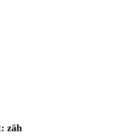
t:
zäh