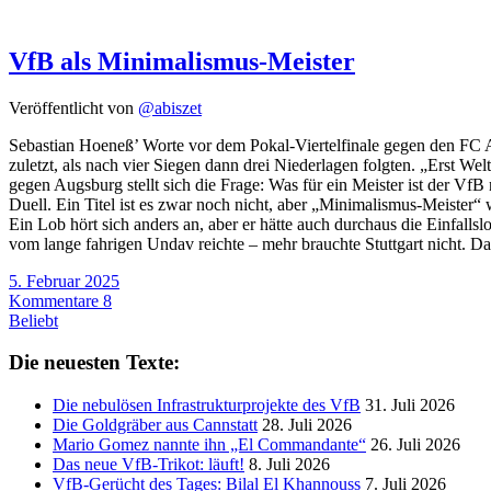
VfB als Minimalismus-Meister
Veröffentlicht von
@abiszet
Sebastian Hoeneß’ Worte vor dem Pokal-Viertelfinale gegen den FC Au
zuletzt, als nach vier Siegen dann drei Niederlagen folgten. „Erst 
gegen Augsburg stellt sich die Frage: Was für ein Meister ist der VfB
Duell. Ein Titel ist es zwar noch nicht, aber „Minimalismus-Meister“
Ein Lob hört sich anders an, aber er hätte auch durchaus die Einfalls
vom lange fahrigen Undav reichte – mehr brauchte Stuttgart nicht. Das 
5. Februar 2025
Kommentare 8
Beliebt
Die neuesten Texte:
Die nebulösen Infrastrukturprojekte des VfB
31. Juli 2026
Die Goldgräber aus Cannstatt
28. Juli 2026
Mario Gomez nannte ihn „El Commandante“
26. Juli 2026
Das neue VfB-Trikot: läuft!
8. Juli 2026
VfB-Gerücht des Tages: Bilal El Khannouss
7. Juli 2026