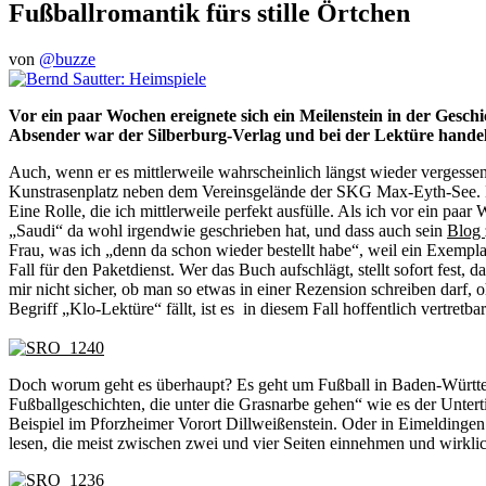
Fußballromantik fürs stille Örtchen
von
@buzze
Vor ein paar Wochen ereignete sich ein Meilenstein in der Gesc
Absender war der Silberburg-Verlag und bei der Lektüre handelt
Auch, wenn er es mittlerweile wahrscheinlich längst wieder vergessen
Kunstrasenplatz neben dem Vereinsgelände der SKG Max-Eyth-See. Er 
Eine Rolle, die ich mittlerweile perfekt ausfülle. Als ich vor ein p
„Saudi“ da wohl irgendwie geschrieben hat, und dass auch sein
Blog
Frau, was ich „denn da schon wieder bestellt habe“, weil ein Exempla
Fall für den Paketdienst. Wer das Buch aufschlägt, stellt sofort fest, 
mir nicht sicher, ob man so etwas in einer Rezension schreiben darf,
Begriff „Klo-Lektüre“ fällt, ist es in diesem Fall hoffentlich vertretbar
Doch worum geht es überhaupt? Es geht um Fußball in Baden-Württem
Fußballgeschichten, die unter die Grasnarbe gehen“ wie es der Unter
Beispiel im Pforzheimer Vorort Dillweißenstein. Oder in Eimeldinge
lesen, die meist zwischen zwei und vier Seiten einnehmen und wirklic