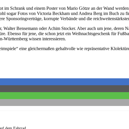
ot im Schrank und einem Poster von Mario Götze an der Wand werden 
bwohl sogar Fotos von Victoria Beckham und Andrea Berg im Buch zu fi
e Sponsoringverträge, korrupte Verbände und die reichweitenstärksten
Walter Bensemann oder Achim Stocker. Aber auch um jene, deren Namen 
üre. Ebenso für jene, die schon jetzt ein Weihnachtsgeschenk für Fußbal
en-Württemberg wissen interessieren.
spiele“ eine gleichermaßen gehaltvolle wie repräsentative Klolektüre
 auf dem Fahrrad.