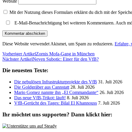
Website
Mit der Nutzung dieses Formulars erklärst du dich mit der Speic
E-Mail-Benachrichtigung bei weiteren Kommentaren. Auch mö
Diese Website verwendet Akismet, um Spam zu reduzieren.
Erfahre,
Vorheriger Artikel
Zornis Mofa-Gang in München
Nächster Artikel
Neven Subotic: Einer für den VfB?
Die neuesten Texte:
Die nebulösen Infrastrukturprojekte des VfB
31. Juli 2026
Die Goldgräber aus Cannstatt
28. Juli 2026
Mario Gomez nannte ihn „El Commandante“
26. Juli 2026
Das neue VfB-Trikot: läuft!
8. Juli 2026
VfB-Gerücht des Tages: Bilal El Khannouss
7. Juli 2026
Ihr möchtet uns supporten? Dann klickt hier: