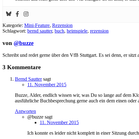
Kategorie:
Mini-Feature
,
Rezension
Schlagwort:
bernd sautter
,
buch
,
heimspiele
,
rezension
von
@buzze
Schreibt und redet gerne über den VfB Stuttgart. Es sei denn, er sitzt
3 Kommentare
Bernd Sautter
sagt
11. November 2015
Buzze, Alder, endlich wissen wir, was Du so lange auf dem Klo
ausführliche Buchbesprechung gerne auch ein dem einen oder 
Antworten
@buzze
sagt
11. November 2015
Ich konnte es leider nicht komplett in einer Sitzung dur