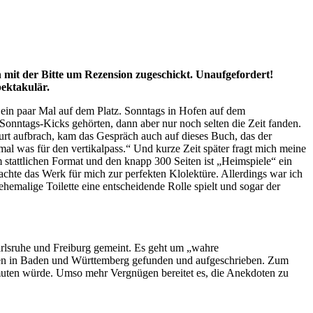
 mit der Bitte um Rezension zugeschickt. Unaufgefordert!
pektakulär.
t ein paar Mal auf dem Platz. Sonntags in Hofen auf dem
onntags-Kicks gehörten, dann aber nur noch selten die Zeit fanden.
furt aufbrach, kam das Gespräch auch auf dieses Buch, das der
mal was für den vertikalpass.“ Und kurze Zeit später fragt mich meine
m stattlichen Format und den knapp 300 Seiten ist „Heimspiele“ ein
s machte das Werk für mich zur perfekten Klolektüre. Allerdings war ich
hemalige Toilette eine entscheidende Rolle spielt und sogar der
rlsruhe und Freiburg gemeint. Es geht um „wahre
 Orten in Baden und Württemberg gefunden und aufgeschrieben. Zum
rmuten würde. Umso mehr Vergnügen bereitet es, die Anekdoten zu