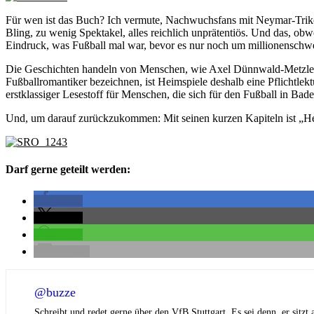
Für wen ist das Buch? Ich vermute, Nachwuchsfans mit Neymar-Trik
Bling, zu wenig Spektakel, alles reichlich unprätentiös. Und das, o
Eindruck, was Fußball mal war, bevor es nur noch um millionenschwer
Die Geschichten handeln von Menschen, wie Axel Dünnwald-Metzler, 
Fußballromantiker bezeichnen, ist Heimspiele deshalb eine Pflichtlekt
erstklassiger Lesestoff für Menschen, die sich für den Fußball in Bad
Und, um darauf zurückzukommen: Mit seinen kurzen Kapiteln ist „Heim
Darf gerne geteilt werden:
teilen
teilen
teilen
E-Mail
@buzze
Schreibt und redet gerne über den VfB Stuttgart. Es sei denn, er sitzt