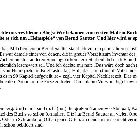
hichte unseres kleinen Blogs: Wir bekamen zum ersten Mal ein Buch
e es sich um „
Heimspiele
“ von Bernd Sautter. Und hier wird es s
 hat: Mit eben jenem Bernd Sautter stand ich vor ein paar Jahren selbs
war damals einer von denen, die in grauer Vorzeit zum Inventar des S
aar Wochen mit den anderen Sonntagskickern zur Studienfahrt nach Frank
ziemlich lesenswert sei. Und ich dachte mir nur: „Das wäre doch auch 
r von Heimspiele im Briefkasten lag. Halt, das stimmt nicht. Mit seine
das es in 90 Kapitel aufgeteilt ist – zzgl. vier Kapitel Nachlesezeit. Da
 ohne dem Autor auf die Füße zu treten. Doch da im Vorwort Jogi Löws e
.
berg. Und damit sind nicht (nur) die großen Namen wie Stuttgart, Ka
titel des Buchs so schön formuliert. Die hat Bernd Sautter an vielen
n. Oder in Schramberg. Oft an jenen Orten, an denen man sie nicht ve
h schön bebildert sind.