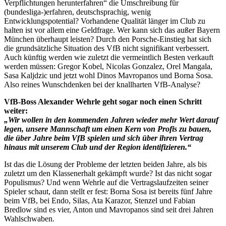
Verpflichtungen herunterfahren“ die Umschreibung für
(bundesliga-)erfahren, deutschsprachig, wenig
Entwicklungspotential? Vorhandene Qualität länger im Club zu
halten ist vor allem eine Geldfrage. Wer kann sich das außer Bayern
München überhaupt leisten? Durch den Porsche-Einstieg hat sich
die grundsätzliche Situation des VfB nicht signifikant verbessert.
Auch künftig werden wie zuletzt die vermeintlich Besten verkauft
werden müssen: Gregor Kobel, Nicolas Gonzalez, Orel Mangala,
Sasa Kaljdzic und jetzt wohl Dinos Mavropanos und Borna Sosa.
Also reines Wunschdenken bei der knallharten VfB-Analyse?
VfB-Boss Alexander Wehrle geht sogar noch einen Schritt
weiter:
„Wir wollen in den kommenden Jahren wieder mehr Wert darauf
legen, unsere Mannschaft um einen Kern von Profis zu bauen,
die über Jahre beim VfB spielen und sich über ihren Vertrag
hinaus mit unserem Club und der Region identifizieren.“
Ist das die Lösung der Probleme der letzten beiden Jahre, als bis
zuletzt um den Klassenerhalt gekämpft wurde? Ist das nicht sogar
Populismus? Und wenn Wehrle auf die Vertragslaufzeiten seiner
Spieler schaut, dann stellt er fest: Borna Sosa ist bereits fünf Jahre
beim VfB, bei Endo, Silas, Ata Karazor, Stenzel und Fabian
Bredlow sind es vier, Anton und Mavropanos sind seit drei Jahren
Wahlschwaben.