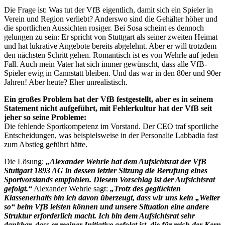
Die Frage ist: Was tut der VfB eigentlich, damit sich ein Spieler in
Verein und Region verliebt? Anderswo sind die Gehälter höher und
die sportlichen Aussichten rosiger. Bei Sosa scheint es dennoch
gelungen zu sein: Er spricht von Stuttgart als seiner zweiten Heimat
und hat lukrative Angebote bereits abgelehnt. Aber er will trotzdem
den nächsten Schritt gehen. Romantisch ist es von Wehrle auf jeden
Fall. Auch mein Vater hat sich immer gewünscht, dass alle VfB-
Spieler ewig in Cannstatt bleiben. Und das war in den 80er und 90er
Jahren! Aber heute? Eher unrealistisch.
Ein großes Problem hat der VfB festgestellt, aber es in seinem
Statement nicht aufgeführt, mit Fehlerkultur hat der VfB seit
jeher so seine Probleme:
Die fehlende Sportkompetenz im Vorstand. Der CEO traf sportliche
Entscheidungen, was beispielsweise in der Personalie Labbadia fast
zum Abstieg geführt hätte.
Die Lösung:
„Alexander Wehrle hat dem Aufsichtsrat der VfB
Stuttgart 1893 AG in dessen letzter Sitzung die Berufung eines
Sportvorstands empfohlen. Diesem Vorschlag ist der Aufsichtsrat
gefolgt.“
Alexander Wehrle sagt:
„Trotz des geglückten
Klassenerhalts bin ich davon überzeugt, dass wir uns kein „Weiter
so“ beim VfB leisten können und unsere Situation eine andere
Struktur erforderlich macht. Ich bin dem Aufsichtsrat sehr
dankbar, dass er meiner Initiative gefolgt ist, die für mich der Kern