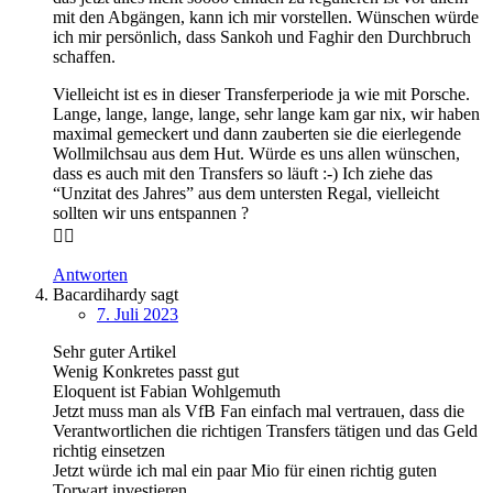
mit den Abgängen, kann ich mir vorstellen. Wünschen würde
ich mir persönlich, dass Sankoh und Faghir den Durchbruch
schaffen.
Vielleicht ist es in dieser Transferperiode ja wie mit Porsche.
Lange, lange, lange, lange, sehr lange kam gar nix, wir haben
maximal gemeckert und dann zauberten sie die eierlegende
Wollmilchsau aus dem Hut. Würde es uns allen wünschen,
dass es auch mit den Transfers so läuft :-) Ich ziehe das
“Unzitat des Jahres” aus dem untersten Regal, vielleicht
sollten wir uns entspannen ?
😶‍🌫️
Antworten
Bacardihardy
sagt
7. Juli 2023
Sehr guter Artikel
Wenig Konkretes passt gut
Eloquent ist Fabian Wohlgemuth
Jetzt muss man als VfB Fan einfach mal vertrauen, dass die
Verantwortlichen die richtigen Transfers tätigen und das Geld
richtig einsetzen
Jetzt würde ich mal ein paar Mio für einen richtig guten
Torwart investieren