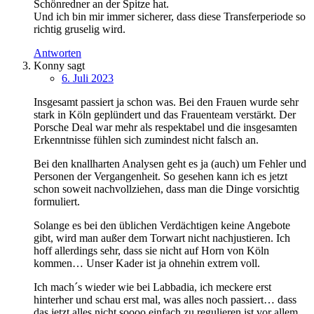
Schönredner an der Spitze hat.
Und ich bin mir immer sicherer, dass diese Transferperiode so
richtig gruselig wird.
Antworten
Konny
sagt
6. Juli 2023
Insgesamt passiert ja schon was. Bei den Frauen wurde sehr
stark in Köln geplündert und das Frauenteam verstärkt. Der
Porsche Deal war mehr als respektabel und die insgesamten
Erkenntnisse fühlen sich zumindest nicht falsch an.
Bei den knallharten Analysen geht es ja (auch) um Fehler und
Personen der Vergangenheit. So gesehen kann ich es jetzt
schon soweit nachvollziehen, dass man die Dinge vorsichtig
formuliert.
Solange es bei den üblichen Verdächtigen keine Angebote
gibt, wird man außer dem Torwart nicht nachjustieren. Ich
hoff allerdings sehr, dass sie nicht auf Horn von Köln
kommen… Unser Kader ist ja ohnehin extrem voll.
Ich mach´s wieder wie bei Labbadia, ich meckere erst
hinterher und schau erst mal, was alles noch passiert… dass
das jetzt alles nicht soooo einfach zu regulieren ist vor allem