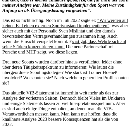
meiner Analyse war. Meine Zuständigkeit für den Sport war von
Anfang an als Übergangslösung vorgesehen“.
Das ist so nicht richtig. Noch im Juli 2022 sagte er:
“Wir werden auf
keinen Fall einen externen Sportvorstand implementieren”
, was aber
sicher auch mit der Personalie Sven Mislintat und den damals
bevorstehenden Vertragsverhandlungen zusammen hing. Auch
wenn die Einsicht verspätet kommt: E
s ist gut, dass Wehrle sich auf
seine Stärken konzentrieren kann.
Die neue Partnerschaft mit
Porsche und MHP zeigt, wo diese liegen.
Drei neue Scouts wurden darüber hinaus verpflichtet, leider ohne
über deren Tätigkeitsspektrum zu informieren: Wie lautet die
übergeordnete Scoutingstrategie? Wie stark ist Trainer Hoeneß
involviert? Wo scouten sie? Nach welchem generellen Profil scouten
sie?
Das aktuelle VfB-Statement ist immerhin weit mehr als das zur
Analyse der vorletzten Saison. Dennoch bleibt Vieles im Unklaren
und einige Statements lassen zu viel Interpretationsspielraum. Aber
es sind auch einige Dinge enthalten, an denen man die VfB-
Verantwortlichen messen kann. Man kann nur hoffen, dass die
knallharte Analyse 2023 bessere Konsequenzen hat als die von
2022.