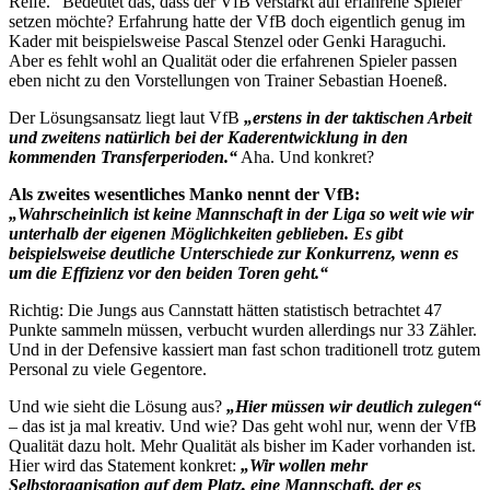
Reife.“ Bedeutet das, dass der VfB verstärkt auf erfahrene Spieler
setzen möchte? Erfahrung hatte der VfB doch eigentlich genug im
Kader mit beispielsweise Pascal Stenzel oder Genki Haraguchi.
Aber es fehlt wohl an Qualität oder die erfahrenen Spieler passen
eben nicht zu den Vorstellungen von Trainer Sebastian Hoeneß.
Der Lösungsansatz liegt laut VfB
„erstens in der taktischen Arbeit
und zweitens natürlich bei der Kaderentwicklung in den
kommenden Transferperioden.“
Aha. Und konkret?
Als zweites wesentliches Manko nennt der VfB:
„Wahrscheinlich ist keine Mannschaft in der Liga so weit wie wir
unterhalb der eigenen Möglichkeiten geblieben. Es gibt
beispielsweise deutliche Unterschiede zur Konkurrenz, wenn es
um die Effizienz vor den beiden Toren geht.“
Richtig: Die Jungs aus Cannstatt hätten statistisch betrachtet 47
Punkte sammeln müssen, verbucht wurden allerdings nur 33 Zähler.
Und in der Defensive kassiert man fast schon traditionell trotz gutem
Personal zu viele Gegentore.
Und wie sieht die Lösung aus?
„Hier müssen wir deutlich zulegen“
– das ist ja mal kreativ. Und wie? Das geht wohl nur, wenn der VfB
Qualität dazu holt. Mehr Qualität als bisher im Kader vorhanden ist.
Hier wird das Statement konkret:
„Wir wollen mehr
Selbstorganisation auf dem Platz, eine Mannschaft, der es