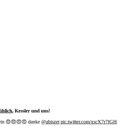
ühlich
, Kessler und uns!
l ein 😍😍😍😍 danke
@abiszet
pic.twitter.com/xscX7r7fGH