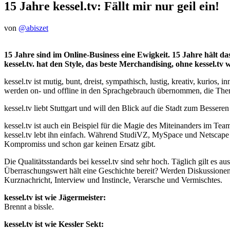
15 Jahre kessel.tv: Fällt mir nur geil ein!
von
@abiszet
15 Jahre sind im Online-Business eine Ewigkeit. 15 Jahre hält das 
kessel.tv. hat den Style, das beste Merchandising, ohne kessel.tv w
kessel.tv ist mutig, bunt, dreist, sympathisch, lustig, kreativ, kurio
werden on- und offline in den Sprachgebrauch übernommen, die Them
kessel.tv liebt Stuttgart und will den Blick auf die Stadt zum Besseren
kessel.tv ist auch ein Beispiel für die Magie des Miteinanders im T
kessel.tv lebt ihn einfach. Während StudiVZ, MySpace und Netscape sc
Kompromiss und schon gar keinen Ersatz gibt.
Die Qualitätsstandards bei kessel.tv sind sehr hoch. Täglich gilt es a
Überraschungswert hält eine Geschichte bereit? Werden Diskussionen
Kurznachricht, Interview und Instincle, Verarsche und Vermischtes.
kessel.tv ist wie Jägermeister:
Brennt a bissle.
kessel.tv ist wie Kessler Sekt: