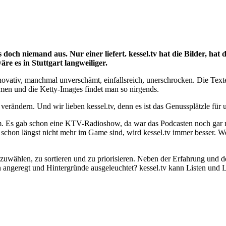
doch niemand aus. Nur einer liefert. kessel.tv hat die Bilder, hat d
äre es in Stuttgart langweiliger.
s, innovativ, manchmal unverschämt, einfallsreich, unerschrocken. Die T
en und die Ketty-Images findet man so nirgends.
 verändern. Und wir lieben kessel.tv, denn es ist das Genussplätzle für u
eam. Es gab schon eine KTV-Radioshow, da war das Podcasten noch gar n
hon längst nicht mehr im Game sind, wird kessel.tv immer besser. Wer so
uszuwählen, zu sortieren und zu priorisieren. Neben der Erfahrung und de
 angeregt und Hintergründe ausgeleuchtet? kessel.tv kann Listen und