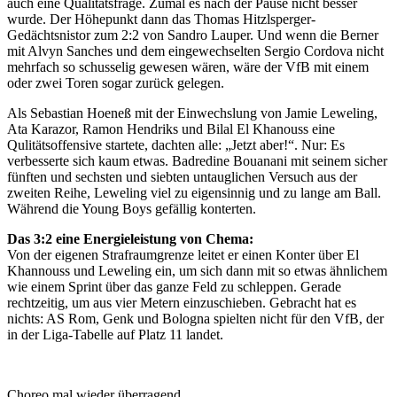
auch eine Qualitätsfrage. Zumal es nach der Pause nicht besser
wurde. Der Höhepunkt dann das Thomas Hitzlsperger-
Gedächtsnistor zum 2:2 von Sandro Lauper. Und wenn die Berner
mit Alvyn Sanches und dem eingewechselten Sergio Cordova nicht
mehrfach so schusselig gewesen wären, wäre der VfB mit einem
oder zwei Toren sogar zurück gelegen.
Als Sebastian Hoeneß mit der Einwechslung von Jamie Leweling,
Ata Karazor, Ramon Hendriks und Bilal El Khanouss eine
Qulitätsoffensive startete, dachten alle: „Jetzt aber!“. Nur: Es
verbesserte sich kaum etwas. Badredine Bouanani mit seinem sicher
fünften und sechsten und siebten untauglichen Versuch aus der
zweiten Reihe, Leweling viel zu eigensinnig und zu lange am Ball.
Während die Young Boys gefällig konterten.
Das 3:2 eine Energieleistung von Chema:
Von der eigenen Strafraumgrenze leitet er einen Konter über El
Khannouss und Leweling ein, um sich dann mit so etwas ähnlichem
wie einem Sprint über das ganze Feld zu schleppen. Gerade
rechtzeitig, um aus vier Metern einzuschieben. Gebracht hat es
nichts: AS Rom, Genk und Bologna spielten nicht für den VfB, der
in der Liga-Tabelle auf Platz 11 landet.
Choreo mal wieder überragend.