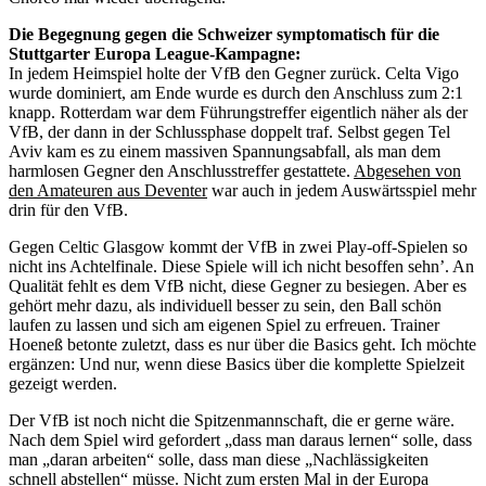
Die Begegnung gegen die Schweizer symptomatisch für die
Stuttgarter Europa League-Kampagne:
In jedem Heimspiel holte der VfB den Gegner zurück. Celta Vigo
wurde dominiert, am Ende wurde es durch den Anschluss zum 2:1
knapp. Rotterdam war dem Führungstreffer eigentlich näher als der
VfB, der dann in der Schlussphase doppelt traf. Selbst gegen Tel
Aviv kam es zu einem massiven Spannungsabfall, als man dem
harmlosen Gegner den Anschlusstreffer gestattete.
Abgesehen von
den Amateuren aus Deventer
war auch in jedem Auswärtsspiel mehr
drin für den VfB.
Gegen Celtic Glasgow kommt der VfB in zwei Play-off-Spielen so
nicht ins Achtelfinale. Diese Spiele will ich nicht besoffen sehn’. An
Qualität fehlt es dem VfB nicht, diese Gegner zu besiegen. Aber es
gehört mehr dazu, als individuell besser zu sein, den Ball schön
laufen zu lassen und sich am eigenen Spiel zu erfreuen. Trainer
Hoeneß betonte zuletzt, dass es nur über die Basics geht. Ich möchte
ergänzen: Und nur, wenn diese Basics über die komplette Spielzeit
gezeigt werden.
Der VfB ist noch nicht die Spitzenmannschaft, die er gerne wäre.
Nach dem Spiel wird gefordert „dass man daraus lernen“ solle, dass
man „daran arbeiten“ solle, dass man diese „Nachlässigkeiten
schnell abstellen“ müsse. Nicht zum ersten Mal in der Europa