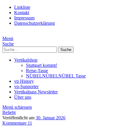
Linkliste
Kontakt
Impressum
Datenschutzerklärung
Menü
Suche
Suche
Vertikalshop
Stuttgart kommt!
Reise-Tasse
NÜBELNÜBELNÜBEL Tasse
vp History
vp-Supporter
Vertikalpass Newsletter
Über uns
Menü schiessen
Beliebt
Veröffentlicht am
30. Januar 2026
Kommentare 11