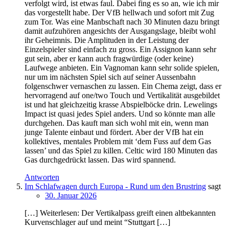
verfolgt wird, ist etwas faul. Dabei fing es so an, wie ich mir
das vorgestellt habe. Der VfB hellwach und sofort mit Zug
zum Tor. Was eine Manbschaft nach 30 Minuten dazu bringt
damit aufzuhören angesichts der Ausgangslage, bleibt wohl
ihr Geheimnis. Die Amplituden in der Leistung der
Einzelspieler sind einfach zu gross. Ein Assignon kann sehr
gut sein, aber er kann auch fragwürdige (oder keine)
Laufwege anbieten. Ein Vagnoman kann sehr solide spielen,
nur um im nächsten Spiel sich auf seiner Aussenbahn
folgenschwer vernaschen zu lassen. Ein Chema zeigt, dass er
hervorragend auf one/two Touch und Vertikalität ausgebildet
ist und hat gleichzeitig krasse Abspielböcke drin. Lewelings
Impact ist quasi jedes Spiel anders. Und so könnte man alle
durchgehen. Das kauft man sich wohl mit ein, wenn man
junge Talente einbaut und fördert. Aber der VfB hat ein
kollektives, mentales Problem mit ‘dem Fuss auf dem Gas
lassen’ und das Spiel zu killen. Celtic wird 180 Minuten das
Gas durchgedrückt lassen. Das wird spannend.
Antworten
Im Schlafwagen durch Europa - Rund um den Brustring
sagt
30. Januar 2026
[…] Wei­ter­le­sen: Der Ver­ti­kal­pass greift einen alt­be­kann­ten
Kur­ven­schla­ger auf und meint “Stutt­gart […]