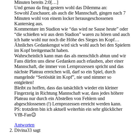
Minuten bereits 2:0[…]
Und genau da fing gestern wohl das Dilemma an:
Sowohl Zuschauer, als auch die Mannschaft, gingen nach 7
Minuten wohl von einem locker herausgeschossenen
Kantersieg aus.
Kommentare im Stadion wie “das wird ne Sause heute” oder
“die schießen wir aus dem Stadion” waren zu hören und auch
ich hatte wohl nur noch die Höhe des Sieges im Kopf…
Ähnliches Gedankengut wird sich wohl auch bei den Spielern
im Kopf breitgemacht haben.
Wahrscheinlich kann man das als menschlich abtun und wir
Fans dürfen uns diese Gedanken auch erlauben, aber einer
Mannschaft, die immer von Lernprozessen spricht und das
nächste Plateau erreichen will, darf so ein Spiel, durch
mangelnde “Seriösität im Kopf”, nie und nimmer so
entgleiten!
Bleibt zu hoffen, dass das tatsächlich wieder ein kleiner
Fingerzeig in Richtung Mannschaft war, dass jedes höhere
Plateau nur durch ein Abstellen von Fehlern und
abgeschlossenen (!) Lernprozessen erreicht werden kann.
PS: trotzdem bin ich aktuell weiterhin ein sehr glücklicher
VfB-Fan😉
Antworten
Divina33
sagt