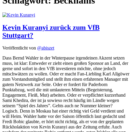
Schlagwort:
Beckhams
Kevin Kuranyi zurück zum VfB
Stuttgart?
Veröffentlicht von
@abiszet
Dass Bernd Wahler in der Winterpause irgendeinen Akzent setzen
muss, ist klar: Entweder er zieht einen großen Sponsor an Land, der
gerne und sofort in den VfB investieren möchte, ohne jedoch
mitschwätzen zu wollen. Oder er macht Fan-Liebling Karl Allgöwer
zum Vorstandsmitglied und stellt ihm einen erfahrenen Manager mit
gutem Netzwerk zur Seite. Oder er fordert für Paderborn
Punktabzug, weil die mit umlauteren Mitteln (Begeisterung,
Engagement, Fleiß, Mut) arbeiten. Oder er verpflichtet kurzerhand
Sami Khedira, der ist ja sowieso recht häufig im Ländle wegen
seinem “Spiel des Jahres”. Gehts auch ne Nummer kleiner?
Logisch. Denn in Moskau hat einer richtig viel Geld verdient und
will Heim. Wahler hatte vor der Saison öffentlich laut gedacht und
Fredi Bobic glaubte, er hört nicht richtig, als er von der geplanten
Rückholaktion von Kevin Kuranyi aus der Zeitung erfuhr. Auch