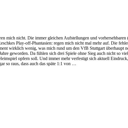
ren mich nicht. Die immer gleichen Aufstellungen und vorhersehbare
Reschkes Play-off-Phantasien: regen mich nicht mal mehr auf. Die fehl
t wirklich wenig, was mich rund um den VfB Stuttgart überhaupt noch 
re geworden. Da fühlen sich drei Spiele ohne Sieg auch nicht so viel 
Heimspiel opfern soll. Und immer mehr verfestigt sich aktuell Eindruc
sogar so raus, dass auch das späte 1:1 von …