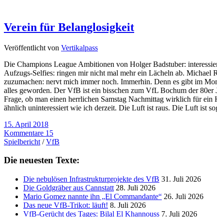
Verein für Belanglosigkeit
Veröffentlicht von
Vertikalpass
Die Champions League Ambitionen von Holger Badstuber: interessie
Aufzugs-Selfies: ringen mir nicht mal mehr ein Lächeln ab. Michael 
zuzumachen: nervt mich immer noch. Immerhin. Denn es gibt im Momen
alles geworden. Der VfB ist ein bisschen zum VfL Bochum der 80er Jah
Frage, ob man einen herrlichen Samstag Nachmittag wirklich für ein 
ähnlich uninteressiert wie ich derzeit. Die Luft ist raus. Die Luft ist 
15. April 2018
Kommentare 15
Spielbericht
/
VfB
Die neuesten Texte:
Die nebulösen Infrastrukturprojekte des VfB
31. Juli 2026
Die Goldgräber aus Cannstatt
28. Juli 2026
Mario Gomez nannte ihn „El Commandante“
26. Juli 2026
Das neue VfB-Trikot: läuft!
8. Juli 2026
VfB-Gerücht des Tages: Bilal El Khannouss
7. Juli 2026