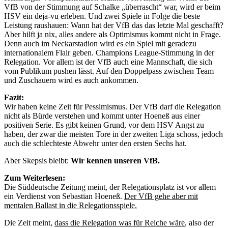
VfB von der Stimmung auf Schalke „überrascht“ war, wird er beim
HSV ein deja-vu erleben. Und zwei Spiele in Folge die beste
Leistung raushauen: Wann hat der VfB das das letzte Mal geschafft?
Aber hilft ja nix, alles andere als Optimismus kommt nicht in Frage.
Denn auch im Neckarstadion wird es ein Spiel mit geradezu
internationalem Flair geben. Champions League-Stimmung in der
Relegation. Vor allem ist der VfB auch eine Mannschaft, die sich
vom Publikum pushen lässt. Auf den Doppelpass zwischen Team
und Zuschauern wird es auch ankommen.
Fazit:
Wir haben keine Zeit für Pessimismus. Der VfB darf die Relegation
nicht als Bürde verstehen und kommt unter Hoeneß aus einer
positiven Serie. Es gibt keinen Grund, vor dem HSV Angst zu
haben, der zwar die meisten Tore in der zweiten Liga schoss, jedoch
auch die schlechteste Abwehr unter den ersten Sechs hat.
Aber Skepsis bleibt:
Wir kennen unseren VfB.
Zum Weiterlesen:
Die Süddeutsche Zeitung meint, der Relegationsplatz ist vor allem
ein Verdienst von Sebastian Hoeneß.
Der VfB gehe aber mit
mentalen Ballast in die Relegationsspiele.
Die Zeit meint,
dass die Relegation was für Reiche wäre
, also der