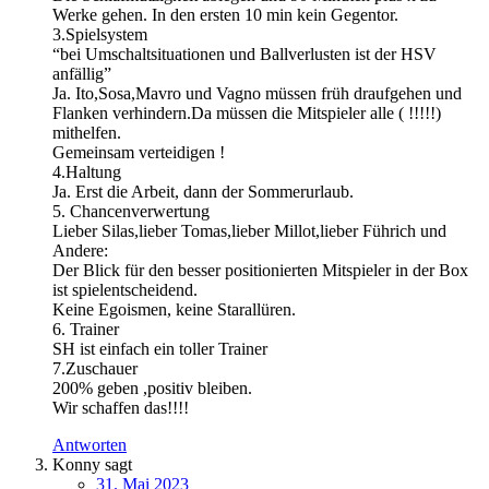
Werke gehen. In den ersten 10 min kein Gegentor.
3.Spielsystem
“bei Umschaltsituationen und Ballverlusten ist der HSV
anfällig”
Ja. Ito,Sosa,Mavro und Vagno müssen früh draufgehen und
Flanken verhindern.Da müssen die Mitspieler alle ( !!!!!)
mithelfen.
Gemeinsam verteidigen !
4.Haltung
Ja. Erst die Arbeit, dann der Sommerurlaub.
5. Chancenverwertung
Lieber Silas,lieber Tomas,lieber Millot,lieber Führich und
Andere:
Der Blick für den besser positionierten Mitspieler in der Box
ist spielentscheidend.
Keine Egoismen, keine Starallüren.
6. Trainer
SH ist einfach ein toller Trainer
7.Zuschauer
200% geben ,positiv bleiben.
Wir schaffen das!!!!
Antworten
Konny
sagt
31. Mai 2023