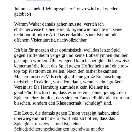
Juhuuu – mein Lieblingsspieler Gonzo wird mal wieder
gelobt ;-)
Warum Walter damals gehen musste, versteh ich
ehrlicherweise bis heute nicht. Irgendwie mochte ich seine
recht unorthodoxe Art. Das er darüber sauer ist und mit
offenem Visier anreist, nachvollziehbar.
Ich bin für morgen eher optimistisch, weil das letzte Spiel
gegen Hoffenheim vergeigt und keine Lobeshymnen darüber
gesungen wurden. Überwiegend kam bisher glücklicherweise
keiner auf die Idee, das Spiel gegen Hoffenheim auf eine top-
top-top Plattform zu stellen. Nach den bisher bekannten
Mustern unseres VfB erfolgt auf eine große Enttäuschung
meist eine Reaktion, vor allem dann, wenn es ein “großer”
Verein ist. Da Hamburg zumindest kein Kleiner ist,
glaube/hoffe ich schon, dass es unserem Trainer gelingt, den
Spielern einzuimpfen, dass sie den Fans definitiv nicht nur ein
bisschen, sondern den Klassenerhalt “schuldig” sind.
Die Leute, die damals gegen Union vergeigt haben, sind
überwiegend nicht mehr da. Bleibt zu hoffen, dass das
Spielglück uns etwas hold ist, keine
Schiedsrichterentscheidungen irgendwas mit der