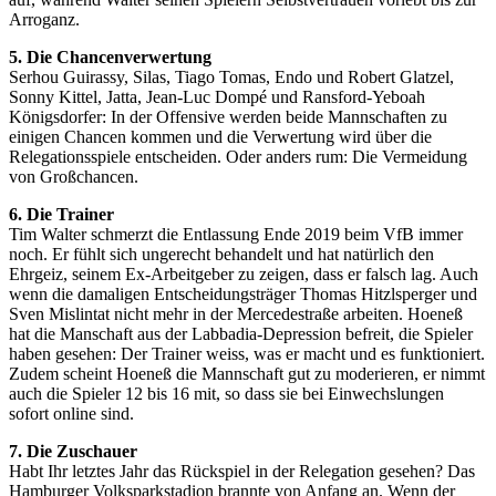
Arroganz.
5. Die Chancenverwertung
Serhou Guirassy, Silas, Tiago Tomas, Endo und Robert Glatzel,
Sonny Kittel, Jatta, Jean-Luc Dompé und Ransford-Yeboah
Königsdorfer: In der Offensive werden beide Mannschaften zu
einigen Chancen kommen und die Verwertung wird über die
Relegationsspiele entscheiden. Oder anders rum: Die Vermeidung
von Großchancen.
6. Die Trainer
Tim Walter schmerzt die Entlassung Ende 2019 beim VfB immer
noch. Er fühlt sich ungerecht behandelt und hat natürlich den
Ehrgeiz, seinem Ex-Arbeitgeber zu zeigen, dass er falsch lag. Auch
wenn die damaligen Entscheidungsträger Thomas Hitzlsperger und
Sven Mislintat nicht mehr in der Mercedestraße arbeiten. Hoeneß
hat die Manschaft aus der Labbadia-Depression befreit, die Spieler
haben gesehen: Der Trainer weiss, was er macht und es funktioniert.
Zudem scheint Hoeneß die Mannschaft gut zu moderieren, er nimmt
auch die Spieler 12 bis 16 mit, so dass sie bei Einwechslungen
sofort online sind.
7. Die Zuschauer
Habt Ihr letztes Jahr das Rückspiel in der Relegation gesehen? Das
Hamburger Volksparkstadion brannte von Anfang an. Wenn der