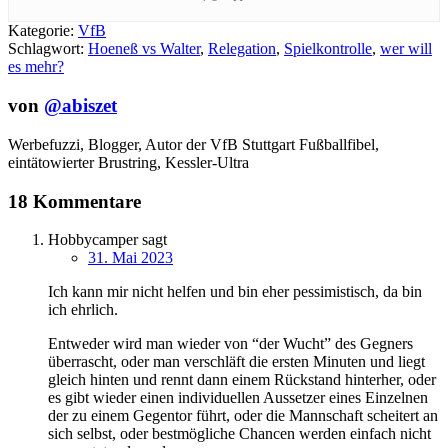
Kategorie:
VfB
Schlagwort:
Hoeneß vs Walter
,
Relegation
,
Spielkontrolle
,
wer will
es mehr?
von
@abiszet
Werbefuzzi, Blogger, Autor der VfB Stuttgart Fußballfibel,
eintätowierter Brustring,
Kessler-Ultra
18 Kommentare
Hobbycamper
sagt
31. Mai 2023
Ich kann mir nicht helfen und bin eher pessimistisch, da bin
ich ehrlich.
Entweder wird man wieder von “der Wucht” des Gegners
überrascht, oder man verschläft die ersten Minuten und liegt
gleich hinten und rennt dann einem Rückstand hinterher, oder
es gibt wieder einen individuellen Aussetzer eines Einzelnen
der zu einem Gegentor führt, oder die Mannschaft scheitert an
sich selbst, oder bestmögliche Chancen werden einfach nicht