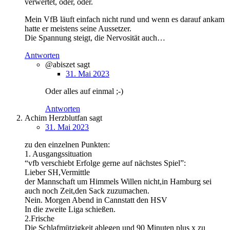
verwertet, oder, oder.
Mein VfB läuft einfach nicht rund und wenn es darauf ankam
hatte er meistens seine Aussetzer.
Die Spannung steigt, die Nervosität auch…
Antworten
@abiszet
sagt
31. Mai 2023
Oder alles auf einmal ;-)
Antworten
Achim Herzblutfan
sagt
31. Mai 2023
zu den einzelnen Punkten:
1. Ausgangssituation
“vfb verschiebt Erfolge gerne auf nächstes Spiel”:
Lieber SH,Vermittle
der Mannschaft um Himmels Willen nicht,in Hamburg sei
auch noch Zeit,den Sack zuzumachen.
Nein. Morgen Abend in Cannstatt den HSV
In die zweite Liga schießen.
2.Frische
Die Schlafmützigkeit ablegen und 90 Minuten plus x zu