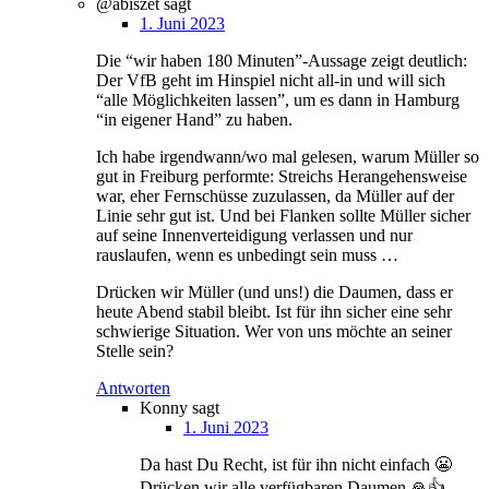
@abiszet
sagt
1. Juni 2023
Die “wir haben 180 Minuten”-Aussage zeigt deutlich:
Der VfB geht im Hinspiel nicht all-in und will sich
“alle Möglichkeiten lassen”, um es dann in Hamburg
“in eigener Hand” zu haben.
Ich habe irgendwann/wo mal gelesen, warum Müller so
gut in Freiburg performte: Streichs Herangehensweise
war, eher Fernschüsse zuzulassen, da Müller auf der
Linie sehr gut ist. Und bei Flanken sollte Müller sicher
auf seine Innenverteidigung verlassen und nur
rauslaufen, wenn es unbedingt sein muss …
Drücken wir Müller (und uns!) die Daumen, dass er
heute Abend stabil bleibt. Ist für ihn sicher eine sehr
schwierige Situation. Wer von uns möchte an seiner
Stelle sein?
Antworten
Konny
sagt
1. Juni 2023
Da hast Du Recht, ist für ihn nicht einfach 😬
Drücken wir alle verfügbaren Daumen 🙏👍