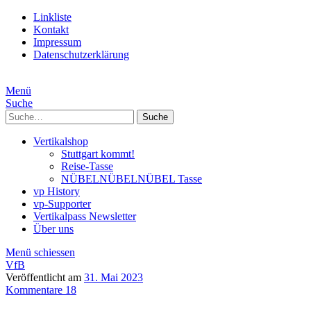
Linkliste
Kontakt
Impressum
Datenschutzerklärung
Menü
Suche
Suche
Vertikalshop
Stuttgart kommt!
Reise-Tasse
NÜBELNÜBELNÜBEL Tasse
vp History
vp-Supporter
Vertikalpass Newsletter
Über uns
Menü schiessen
VfB
Veröffentlicht am
31. Mai 2023
Kommentare 18