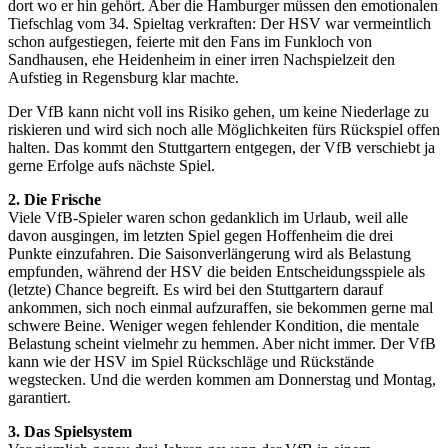
dort wo er hin gehört. Aber die Hamburger müssen den emotionalen
Tiefschlag vom 34. Spieltag verkraften: Der HSV war vermeintlich
schon aufgestiegen, feierte mit den Fans im Funkloch von
Sandhausen, ehe Heidenheim in einer irren Nachspielzeit den
Aufstieg in Regensburg klar machte.
Der VfB kann nicht voll ins Risiko gehen, um keine Niederlage zu
riskieren und wird sich noch alle Möglichkeiten fürs Rückspiel offen
halten. Das kommt den Stuttgartern entgegen, der VfB verschiebt ja
gerne Erfolge aufs nächste Spiel.
2. Die Frische
Viele VfB-Spieler waren schon gedanklich im Urlaub, weil alle
davon ausgingen, im letzten Spiel gegen Hoffenheim die drei
Punkte einzufahren. Die Saisonverlängerung wird als Belastung
empfunden, während der HSV die beiden Entscheidungsspiele als
(letzte) Chance begreift. Es wird bei den Stuttgartern darauf
ankommen, sich noch einmal aufzuraffen, sie bekommen gerne mal
schwere Beine. Weniger wegen fehlender Kondition, die mentale
Belastung scheint vielmehr zu hemmen. Aber nicht immer. Der VfB
kann wie der HSV im Spiel Rückschläge und Rückstände
wegstecken. Und die werden kommen am Donnerstag und Montag,
garantiert.
3. Das Spielsystem