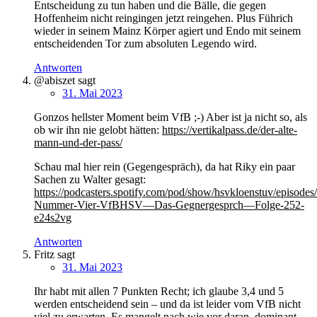
Entscheidung zu tun haben und die Bälle, die gegen
Hoffenheim nicht reingingen jetzt reingehen. Plus Führich
wieder in seinem Mainz Körper agiert und Endo mit seinem
entscheidenden Tor zum absoluten Legendo wird.
Antworten
@abiszet
sagt
31. Mai 2023
Gonzos hellster Moment beim VfB ;-) Aber ist ja nicht so, als
ob wir ihn nie gelobt hätten:
https://vertikalpass.de/der-alte-
mann-und-der-pass/
Schau mal hier rein (Gegengespräch), da hat Riky ein paar
Sachen zu Walter gesagt:
https://podcasters.spotify.com/pod/show/hsvkloenstuv/episodes
Nummer-Vier-VfBHSV—Das-Gegnergesprch—Folge-252-
e24s2vg
Antworten
Fritz
sagt
31. Mai 2023
Ihr habt mit allen 7 Punkten Recht; ich glaube 3,4 und 5
werden entscheidend sein – und da ist leider vom VfB nicht
viel zu erwarten. Es mangelt nach wie vor daran, dominant