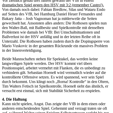
Vor ziemlich genau drei Jahren gewann der VfB in einem
dramatischen Spiel gegen den HSV mit 3:2 (remember Castro!).
Von damals noch dabei: Fabian Bredlow, Silas und Wataru Endo
auf Seiten des VfB, bei Hamburg Daniel Heuer Fernandes und
Bakary Jatta – Josh Vagnoman hat ja mittlerweile die Seiten
gewechselt hat. Ansonsten alles anders: Die Rothosen spielen nun
den Walter-Ball, mit Ballbesitz und Spielkontrolle mit denselben
Problemen wie damals bei VfB: Bei Umschaltsituationen und
Ballverlust ist der HSV anfällig und in der letzten Reihe oft in
Unterzahl. Die Rothosen haben zudem durch die Dopingsperre von
Mario Vuskovic in der gesamten Rückrunde ein massives Problem
in der Innenverteidigung.
Beide Mannschaften stehen für Spektakel, das werden keine
langweiligen Spiele werden. Der HSV kommt viel übers
Positionsspiel, arbeitet vermehrt mit Flanken, die es unbedingt zu
verhindern gilt. Sebastian Hoeneß wird vermutlich wieder auf die
kontrollierte Offensive setzen. Es wird spannend, wer sein Spiel
durch bekommt. Uns klingt noch „Borna! Kontrolle“ in den Ohren,
Tim Walters Fetisch ist Spielkontrolle, Hoeneß sieht das ähnlich, er
versucht erst einmal, sich mit Stabilität Sicherheit zu erspielen.
4. Die Haltung
Kann nicht spielen, Angst. Das zeigte der VfB in dem einen oder
anderen entscheidenden Spiel. Gehemmt und verzagt traten sie oft
auf, während Walter seinen Spielern Selbstvertrauen vorlebt bis zur