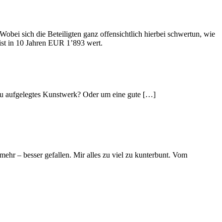
 Wobei sich die Beteiligten ganz offensichtlich hierbei schwertun, wie
ist in 10 Jahren EUR 1’893 wert.
ot neu auf­ge­leg­tes Kunst­werk? Oder um eine gute […]
hr – besser gefallen. Mir alles zu viel zu kunterbunt. Vom