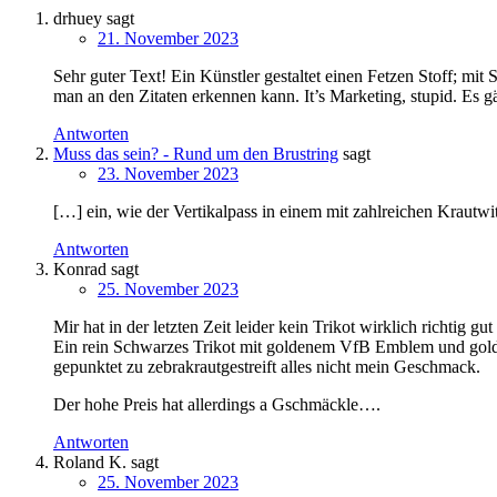
drhuey
sagt
21. November 2023
Sehr guter Text! Ein Künstler gestaltet einen Fetzen Stoff; mit
man an den Zitaten erkennen kann. It’s Marketing, stupid. Es 
Antworten
Muss das sein? - Rund um den Brustring
sagt
23. November 2023
[…] ein, wie der Ver­ti­kal­pass in einem mit zahl­rei­chen Kraut­wi
Antworten
Konrad
sagt
25. November 2023
Mir hat in der letzten Zeit leider kein Trikot wirklich richtig gut
Ein rein Schwarzes Trikot mit goldenem VfB Emblem und golden 
gepunktet zu zebrakrautgestreift alles nicht mein Geschmack.
Der hohe Preis hat allerdings a Gschmäckle….
Antworten
Roland K.
sagt
25. November 2023