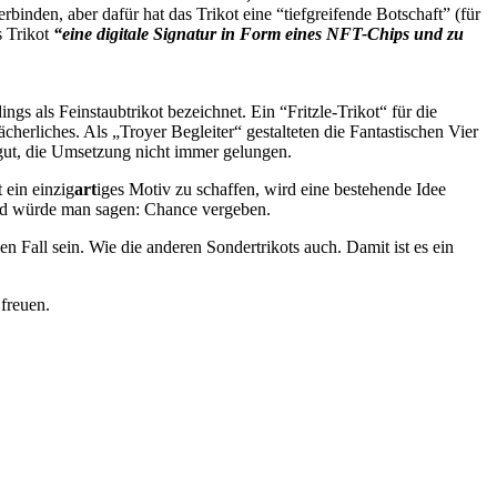
binden, aber dafür hat das Trikot eine “tiefgreifende Botschaft” (für
s Trikot
“eine digitale Signatur in Form eines NFT-Chips und zu
s als Feinstaubtrikot bezeichnet. Ein “Fritzle-Trikot“ für die
erliches. Als „Troyer Begleiter“ gestalteten die Fantastischen Vier
 gut, die Umsetzung nicht immer gelungen.
 ein einzig
art
iges Motiv zu schaffen, wird eine bestehende Idee
feld würde man sagen: Chance vergeben.
n Fall sein. Wie die anderen Sondertrikots auch. Damit ist es ein
freuen.