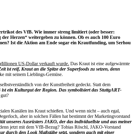
trikot des VfB. Wie immer streng limitiert (oder besser:
g der Herzen“ weitergeben zu können. Ob es auch 100 Euro
hmen? Ist die Aktion am Ende sogar ein Krautfunding, um Serhou
Millionen US-Dollar verkauft wurde.
Das Kraut ist eine aufgewärmte
eit ist reif, Kraut an die Spitze der Superfoods zu setzen, denn
rke mit seinem Lieblings-Gemüse.
selbstverständlich von der Kunstfreiheit gedeckt. Statt dem
ist ein Kulturgut der Region. Das symbolisiert das StuttgART-
 gut?
ozialen Kanälen ins Kraut schießen. Und wenn nicht – auch egal,
egerloch, aber in solchen Fällen hat bestimmt der Marketingvorstand
lität unseres Ausrüsters JAKO, der das individuellste und aus meiner
st denn jetzt mit dem VfB-Bezug? Tobias Röschl, JAKO-Vorstand
nur durch den Look Maßstäbe setzt, sondern auch mit einer