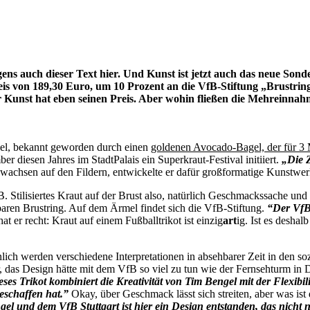
s auch dieser Text hier. Und Kunst ist jetzt auch das neue Sonder
s von 189,30 Euro, um 10 Prozent an die VfB-Stiftung „Brustrin
r Kunst hat eben seinen Preis. Aber wohin fließen die Mehreinna
el, bekannt geworden durch einen
goldenen Avocado-Bagel, der für 3 
er diesen Jahres im StadtPalais ein Superkraut-Festival initiiert.
„Die Z
ewachsen auf den Fildern, entwickelte er dafür großformatige Kunstwe
. Stilisiertes Kraut auf der Brust also, natürlich Geschmackssache und 
ren Brustring. Auf dem Ärmel findet sich die VfB-Stiftung.
“Der VfB 
 er recht: Kraut auf einem Fußballtrikot ist einzig
art
ig. Ist es deshalb
nlich werden verschiedene Interpretationen in absehbarer Zeit in den s
das Design hätte mit dem VfB so viel zu tun wie der Fernsehturm in D
eses Trikot kombiniert die Kreativität von Tim Bengel mit der Flexibi
geschaffen hat.”
Okay, über Geschmack lässt sich streiten, aber was i
l und dem VfB Stuttgart ist hier ein Design entstanden, das nicht 