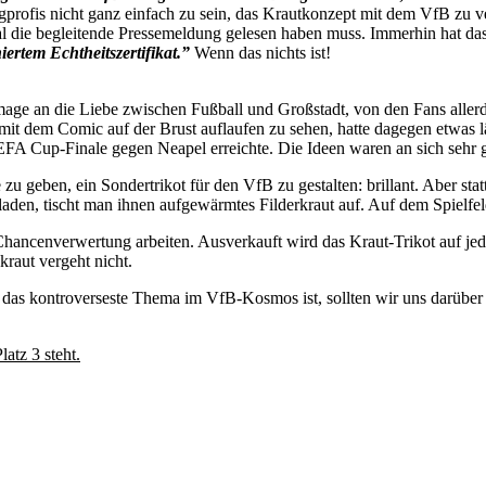
ngprofis nicht ganz einfach zu sein, das Krautkonzept mit dem VfB zu ver
tmal die begleitende Pressemeldung gelesen haben muss. Immerhin hat da
ertem Echtheitszertifikat.”
Wenn das nichts ist!
age an die Liebe zwischen Fußball und Großstadt, von den Fans allerding
t dem Comic auf der Brust auflaufen zu sehen, hatte dagegen etwas läch
 UEFA Cup-Finale gegen Neapel erreichte. Die Ideen waren an sich sehr
u geben, ein Sondertrikot für den VfB zu gestalten: brillant. Aber statt
uladen, tischt man ihnen aufgewärmtes Filderkraut auf. Auf dem Spiel
Chancenverwertung arbeiten. Ausverkauft wird das Kraut-Trikot auf jede
kraut vergeht nicht.
l das kontroverseste Thema im VfB-Kosmos ist, sollten wir uns darüber 
atz 3 steht.