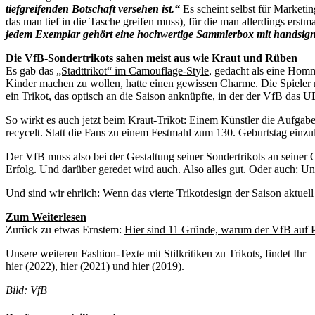
tiefgreifenden Botschaft versehen ist.“
Es scheint selbst für Marketi
das man tief in die Tasche greifen muss), für die man allerdings ers
jedem Exemplar gehört eine hochwertige Sammlerbox mit handsigni
Die VfB-Sondertrikots sahen meist aus wie Kraut und Rüben
Es gab das
„Stadttrikot“ im Camouflage-Style
, gedacht als eine Homm
Kinder machen zu wollen, hatte einen gewissen Charme. Die Spieler mi
ein Trikot, das optisch an die Saison anknüpfte, in der der VfB das
So wirkt es auch jetzt beim Kraut-Trikot: Einem Künstler die Aufgabe z
recycelt. Statt die Fans zu einem Festmahl zum 130. Geburtstag einz
Der VfB muss also bei der Gestaltung seiner Sondertrikots an seiner 
Erfolg. Und darüber geredet wird auch. Also alles gut. Oder auch: Un
Und sind wir ehrlich: Wenn das vierte Trikotdesign der Saison aktuel
Zum Weiterlesen
Zurück zu etwas Ernstem:
Hier sind 11 Gründe, warum der VfB auf Pl
Unsere weiteren Fashion-Texte mit Stilkritiken zu Trikots, findet Ihr
hier (2022)
,
hier (2021)
und
hier (2019)
.
Bild: VfB