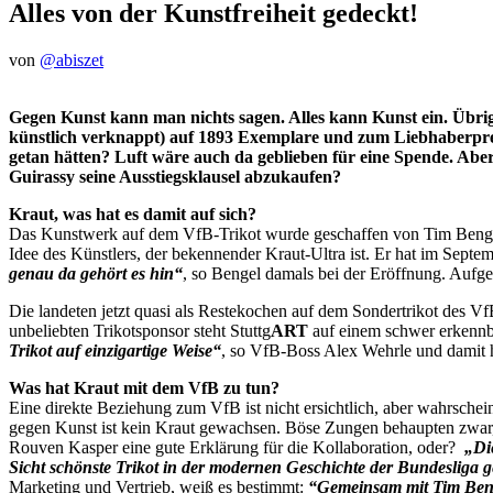
Alles von der Kunstfreiheit gedeckt!
von
@abiszet
Gegen Kunst kann man nichts sagen. Alles kann Kunst ein. Übrigen
künstlich verknappt) auf 1893 Exemplare und zum Liebhaberprei
getan hätten? Luft wäre auch da geblieben für eine Spende. Abe
Guirassy seine Ausstiegsklausel abzukaufen?
Kraut, was hat es damit auf sich?
Das Kunstwerk auf dem VfB-Trikot wurde geschaffen von Tim Beng
Idee des Künstlers, der bekennender Kraut-Ultra ist. Er hat im Septemb
genau da gehört es hin“
, so Bengel damals bei der Eröffnung. Aufg
Die landeten jetzt quasi als Restekochen auf dem Sondertrikot des VfB
unbeliebten Trikotsponsor steht Stuttg
ART
auf einem schwer erkennba
Trikot auf einzigartige Weise“
, so VfB-Boss Alex Wehrle und damit hat
Was hat Kraut mit dem VfB zu tun?
Eine direkte Beziehung zum VfB ist nicht ersichtlich, aber wahrschei
gegen Kunst ist kein Kraut gewachsen. Böse Zungen behaupten zwar, 
Rouven Kasper eine gute Erklärung für die Kollaboration, oder?
„Di
Sicht schönste Trikot in der modernen Geschichte der Bundesliga 
Marketing und Vertrieb, weiß es bestimmt:
“Gemeinsam mit Tim Benge