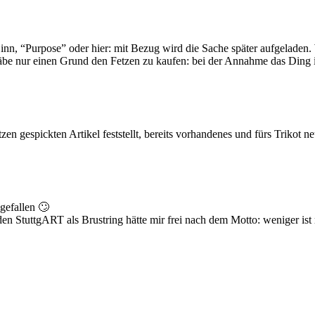
 Sinn, “Purpose” oder hier: mit Bezug wird die Sache später aufgeladen.
gäbe nur einen Grund den Fetzen zu kaufen: bei der Annahme das Ding 
t­zen gespick­ten Arti­kel fest­stellt, bereits vor­han­de­nes und fürs Tri­k
 gefallen 🙄
StuttgART als Brustring hätte mir frei nach dem Motto: weniger ist me