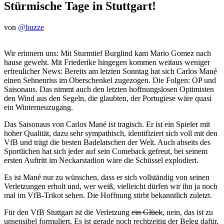
Stürmische Tage in Stuttgart!
von
@buzze
Wir erinnern uns: Mit Sturmtief Burglind kam Mario Gomez nach
hause geweht. Mit Friederike hingegen kommen weitaus weniger
erfreulicher News: Bereits am letzten Sonntag hat sich Carlos Mané
einen Sehnenriss im Oberschenkel zugezogen. Die Folgen: OP und
Saisonaus. Das nimmt auch den letzten hoffnungslosen Optimisten
den Wind aus den Segeln, die glaubten, der Portugiese wäre quasi
ein Winterneuzugang.
Das Saisonaus von Carlos Mané ist tragisch. Er ist ein Spieler mit
hoher Qualität, dazu sehr sympathisch, identifiziert sich voll mit den
VfB und trägt die besten Badelatschen der Welt. Auch abseits des
Sportlichen hat sich jeder auf sein Comeback gefreut, bei seinem
ersten Auftritt im Neckarstadion wäre die Schüssel explodiert.
Es ist Mané nur zu wünschen, dass er sich vollständig von seinen
Verletzungen erholt und, wer weiß, vielleicht dürfen wir ihn ja noch
mal im VfB-Trikot sehen. Die Hoffnung stirbt bekanntlich zuletzt.
Für den VfB Stuttgart ist die Verletzung
ein Glück
, nein, das ist zu
unsensibel formuliert. Es ist gerade noch rechtzeitig der Beleg dafür,