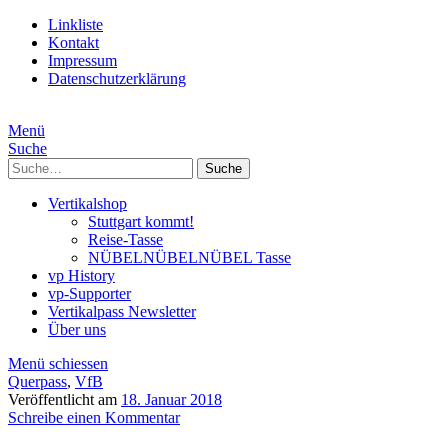
Linkliste
Kontakt
Impressum
Datenschutzerklärung
Menü
Suche
Suche
Vertikalshop
Stuttgart kommt!
Reise-Tasse
NÜBELNÜBELNÜBEL Tasse
vp History
vp-Supporter
Vertikalpass Newsletter
Über uns
Menü schiessen
Querpass
,
VfB
Veröffentlicht am
18. Januar 2018
Schreibe einen Kommentar