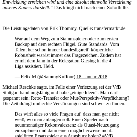
Entwicklung erreichen wird und eine absolut sinnvolle Verstärkung
unseres Kaders darstellt.“
Das klingt nicht nach einer Soforthilfe.
Die Leistungsdaten von Erik Thommy. Quelle: transfermarkt.de
War auf dem Weg zum Stammspieler oder zum ersten
Backup auf dem rechten Flügel. Gute Standards. Vom
Talent her schon immer bundesligareif, körperliche
Robustheit war/ist immer das Fragezeichen. Zudem hat
er mit dem Jahn in der Relegation Giesing in die 4.
Liga assistiert. Held.
— Felix M (@SammyKuffour)
18. Januar 2018
Michael Reschke sagte, im Falle einer Verletzung sei der VfB
Stuttgart handlungsfähig und habe „einige Ideen“. Man darf
gespannt sein: Retro-Transfer oder Mut/Perspektiv-Verpflichtung?
Die Zeit drängt und echte Verstärkungen sind schwer zu finden.
Das wirft alles so viele Fragen auf, dass man gar nicht
weiß, wo man anfangen soll. Einen Spieler nach
neunmonatiger Rekonvaleszenz als Quasi-Neuzugang
einzuplanen und dann einen möglicherweise nicht-
spielfitten Ersatzspieler aus Augsburg holen?
#VfB