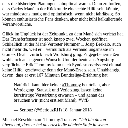
dass die bisherigen Planungen suboptimal waren. Denn zu hoffen,
dass Carlos Mané in der Rückrunde eine echte Hilfe sein könnte,
war mindestens mutig und optimistisch, wenn nicht fahrlässig. So
können enthusiastische Fans denken, aber nicht kühl kalkulierende
Verantwortliche.
Glück im Unglück ist der Zeitpunkt, zu dem Mané sich verletzt hat.
Das Transferfenster ist noch knapp zwei Wochen geöffnet.
Schließlich ist der Mané-Vertreter Nummer 1, Josip Brekalo, auch
nicht mehr da, weil er – vermutlich als Verhandlungsmasse im
Gomez-Deal – zurück nach Wolfsburg ging. Zugegebenermaßen
wohl auch aus eigenem Wunsch. Und der heute aus Augsburg
verpflichtete Erik Thommy kann nach Syndesmoseriss erst einmal
keine Hilfe, geschweige denn der Mané-Ersatz sein. Unabhängig
davon, dass er erst 167 Minuten Bundesliga-Erfahrung hat.
Natürlich kann hier keiner
#Thommy
beurteilen, aber
Werdegang, Statistik und Verletzung lassen keine
kurzfristige Verstärkung erwarten – und genau das
brauchen wir (nicht erst seit Mané).
#VfB
— Seriouz (@SeriouzRH)
18. Januar 2018
Michael Reschke zum Thommy-Transfer:
“Ich bin davon
überzeugt, dass er bei uns rasch die nächste Stufe in seiner