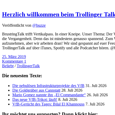
Herzlich willkommen beim Trollinger Talk
Veröffentlicht von
@buzze
BrustringTalk trifft Vertikalpass. In einer Kneipe. Unser Thema: Der 
die Vergangenheit. Denn das ist mindestens genauso spannend. Zum Woh
aufzunehmen, aber wir arbeiten dran! Wir sind gespannt auf euer Fee
TrollingerTalk auf über iTunes, Spotify und alle Podcatcher hören. @
25. März 2019
Kommentare 1
Beliebt
/
TrollingerTalk
Die neuesten Texte:
Die nebulösen Infrastrukturprojekte des VfB
31. Juli 2026
Die Goldgräber aus Cannstatt
28. Juli 2026
Mario Gomez nannte ihn „El Commandante“
26. Juli 2026
Das neue VfB-Trikot: läuft!
8. Juli 2026
VfB-Gerücht des Tages: Bilal El Khannouss
7. Juli 2026
Ihr möchtet uns supporten? Dann klickt hier: