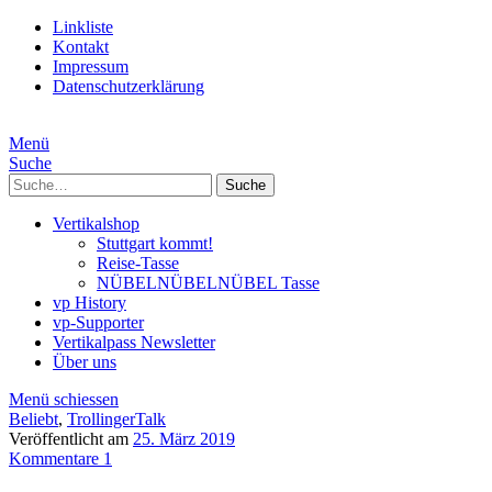
Linkliste
Kontakt
Impressum
Datenschutzerklärung
Menü
Suche
Suche
Vertikalshop
Stuttgart kommt!
Reise-Tasse
NÜBELNÜBELNÜBEL Tasse
vp History
vp-Supporter
Vertikalpass Newsletter
Über uns
Menü schiessen
Beliebt
,
TrollingerTalk
Veröffentlicht am
25. März 2019
Kommentare 1