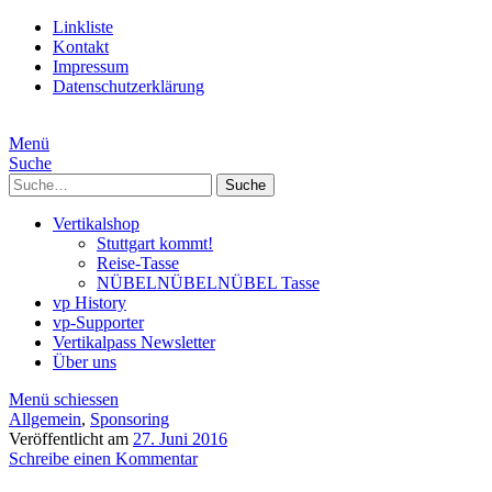
Linkliste
Kontakt
Impressum
Datenschutzerklärung
Menü
Suche
Suche
Vertikalshop
Stuttgart kommt!
Reise-Tasse
NÜBELNÜBELNÜBEL Tasse
vp History
vp-Supporter
Vertikalpass Newsletter
Über uns
Menü schiessen
Allgemein
,
Sponsoring
Veröffentlicht am
27. Juni 2016
Schreibe einen Kommentar