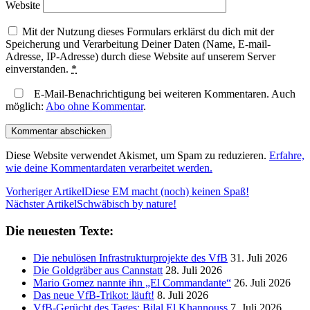
Website
Mit der Nutzung dieses Formulars erklärst du dich mit der
Speicherung und Verarbeitung Deiner Daten (Name, E-mail-
Adresse, IP-Adresse) durch diese Website auf unserem Server
einverstanden.
*
E-Mail-Benachrichtigung bei weiteren Kommentaren. Auch
möglich:
Abo ohne Kommentar
.
Diese Website verwendet Akismet, um Spam zu reduzieren.
Erfahre,
wie deine Kommentardaten verarbeitet werden.
Vorheriger Artikel
Diese EM macht (noch) keinen Spaß!
Nächster Artikel
Schwäbisch by nature!
Die neuesten Texte:
Die nebulösen Infrastrukturprojekte des VfB
31. Juli 2026
Die Goldgräber aus Cannstatt
28. Juli 2026
Mario Gomez nannte ihn „El Commandante“
26. Juli 2026
Das neue VfB-Trikot: läuft!
8. Juli 2026
VfB-Gerücht des Tages: Bilal El Khannouss
7. Juli 2026