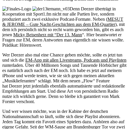
Denn Deezer überträgt in
Kooperation mit Sport1.fm nicht nur alle Partien live, sondern
produziert auch zwei exklusive Podcast-Formate. Neben (
MESUT
& JEROME – Gute Nacht-Geschichten aus dem EM-Quartier
), mit
dem ich persönlich nicht so recht warm geworden bin, gibt es auch
jenen
Micky Beisenherz
mit “Der 13. Mann
“. Hier beantwortet er
Fragen zur EM, deren Antworten man eigentlich nie wissen wollte.
Prädikat: Hörenswert.
Wer Deezer also mal eine Chance geben möchte, sollte es jetzt tun
und sich die
EM-App mit allen Livestreams, Podcasts und Playlisten
runterladen. Über 40 Millionen Songs und Tausende Hörbücher gibt
es natürlich auch nach der EM noch. Ich habe es jetzt auf meinem
iPhone und werde testen, wie sie sich gegen meinen aktuellen
„Musiklieferanten“ schlägt. Mit dem neuen „Flow“ Feature
hat Deezer jetzt jedenfalls ebenfalls automatisierte und redaktionelle
Empfehlungen am Start. Und diese Art von persönlichem Radio
nutze ich wirklich gerne. Denn so bleibe ich garantiert von Mark
Forster verschont.
Und wer wissen möchte, was in der Kabine der deutschen
Nationalmannschaft so läuft, sollte sich diese Playlist abonnieren.
Jeden Tag kommt ein Favorit eines Spielers dazu. Anhören also auf
eigene Gefahr. Seit der WM-Sause am Brandenburger Tor vor zwei