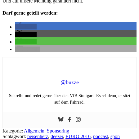
Und auf unsere Meinung garantiert nicht.
Darf gerne geteilt werden:
teilen
teilen
teilen
E-Mail
@buzze
Schreibt und redet gerne über den VfB Stuttgart. Es sei denn, er sitzt
auf dem Fahrrad.
Kategorie:
Allgemein
,
Sponsoring
Schlagwort:
beisenherz
,
deezer
,
EURO 2016
,
podcast
,
spon