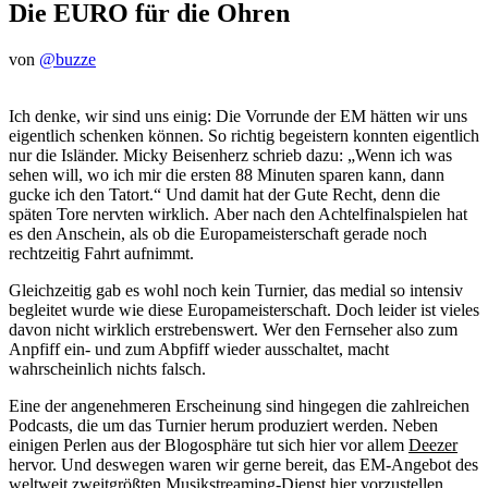
Die EURO für die Ohren
von
@buzze
Ich denke, wir sind uns einig: Die Vorrunde der EM hätten wir uns
eigentlich schenken können. So richtig begeistern konnten eigentlich
nur die Isländer. Micky Beisenherz schrieb dazu: „Wenn ich was
sehen will, wo ich mir die ersten 88 Minuten sparen kann, dann
gucke ich den Tatort.“ Und damit hat der Gute Recht, denn die
späten Tore nervten wirklich. Aber nach den Achtelfinalspielen hat
es den Anschein, als ob die Europameisterschaft gerade noch
rechtzeitig Fahrt aufnimmt.
Gleichzeitig gab es wohl noch kein Turnier, das medial so intensiv
begleitet wurde wie diese Europameisterschaft. Doch leider ist vieles
davon nicht wirklich erstrebenswert. Wer den Fernseher also zum
Anpfiff ein- und zum Abpfiff wieder ausschaltet, macht
wahrscheinlich nichts falsch.
Eine der angenehmeren Erscheinung sind hingegen die zahlreichen
Podcasts, die um das Turnier herum produziert werden. Neben
einigen Perlen aus der Blogosphäre tut sich hier vor allem
Deezer
hervor. Und deswegen waren wir gerne bereit, das EM-Angebot des
weltweit zweitgrößten Musikstreaming-Dienst hier vorzustellen.