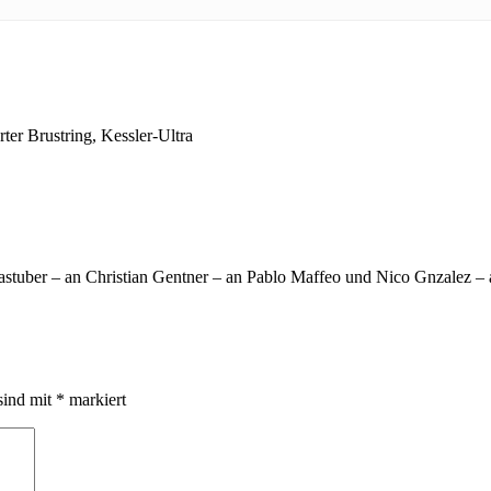
rter Brustring,
Kessler-Ultra
Bastuber – an Christian Gentner – an Pablo Maffeo und Nico Gnzalez 
sind mit
*
markiert