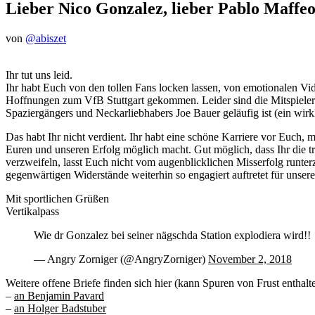
Lieber Nico Gonzalez, lieber Pablo Maffeo
von
@abiszet
Ihr tut uns leid.
Ihr habt Euch von den tollen Fans locken lassen, von emotionalen Vi
Hoffnungen zum VfB Stuttgart gekommen. Leider sind die Mitspieler 
Spaziergängers und Neckarliebhabers Joe Bauer geläufig ist (ein wirk
Das habt Ihr nicht verdient. Ihr habt eine schöne Karriere vor Euch, 
Euren und unseren Erfolg möglich macht. Gut möglich, dass Ihr die tr
verzweifeln, lasst Euch nicht vom augenblicklichen Misserfolg runterz
gegenwärtigen Widerstände weiterhin so engagiert auftretet für unse
Mit sportlichen Grüßen
Vertikalpass
Wie dr Gonzalez bei seiner nägschda Station explodiera wird!!
— Angry Zorniger (@AngryZorniger)
November 2, 2018
Weitere offene Briefe finden sich hier (kann Spuren von Frust enthalt
–
an Benjamin Pavard
–
an Holger Badstuber