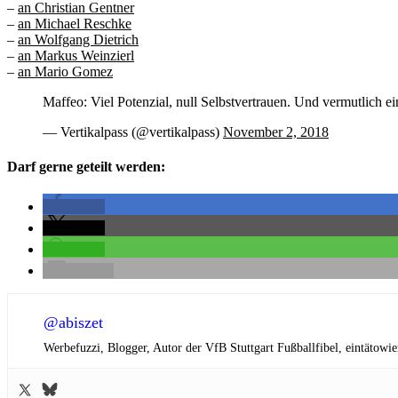
–
an Christian Gentner
–
an Michael Reschke
–
an Wolfgang Dietrich
–
an Markus Weinzierl
–
an Mario Gomez
Maffeo: Viel Potenzial, null Selbstvertrauen. Und vermutlich 
— Vertikalpass (@vertikalpass)
November 2, 2018
Darf gerne geteilt werden:
teilen
teilen
teilen
E-Mail
@abiszet
Werbefuzzi, Blogger, Autor der VfB Stuttgart Fußballfibel,
eintätowie