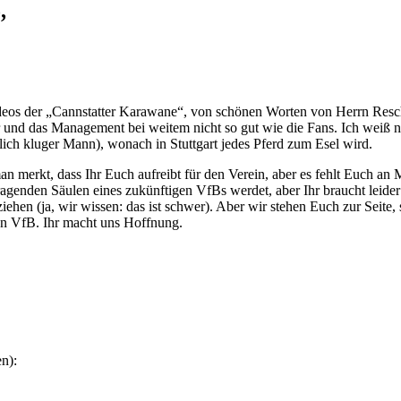
,
deos der „Cannstatter Karawane“, von schönen Worten von Herrn Reschk
und das Management bei weitem nicht so gut wie die Fans. Ich weiß ni
lich kluger Mann), wonach in Stuttgart jedes Pferd zum Esel wird.
man merkt, dass Ihr Euch aufreibt für den Verein, aber es fehlt Euch an
agenden Säulen eines zukünftigen VfBs werdet, aber Ihr braucht leider 
iehen (ja, wir wissen: das ist schwer). Aber wir stehen Euch zur Seite
ren VfB. Ihr macht uns Hoffnung.
en):