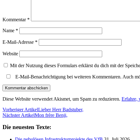
Kommentar
*
Name
*
E-Mail-Adresse
*
Website
Mit der Nutzung dieses Formulars erklärst du dich mit der Speic
E-Mail-Benachrichtigung bei weiteren Kommentaren. Auch mö
Diese Website verwendet Akismet, um Spam zu reduzieren.
Erfahre,
Vorheriger Artikel
Lieber Herr Badstuber,
Nächster Artikel
Mon frère Benji,
Die neuesten Texte:
Die nebulösen Infrastrukturprojekte des VfB
31. Juli 2026