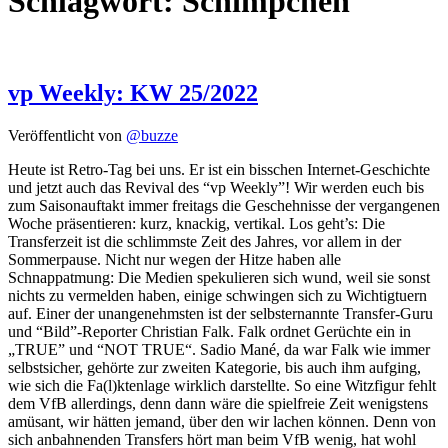
Schlagwort:
Schimpchen
vp Weekly: KW 25/2022
Veröffentlicht von
@buzze
Heute ist Retro-Tag bei uns. Er ist ein bisschen Internet-Geschichte
und jetzt auch das Revival des “vp Weekly”! Wir werden euch bis
zum Saisonauftakt immer freitags die Geschehnisse der vergangenen
Woche präsentieren: kurz, knackig, vertikal. Los geht’s: Die
Transferzeit ist die schlimmste Zeit des Jahres, vor allem in der
Sommerpause. Nicht nur wegen der Hitze haben alle
Schnappatmung: Die Medien spekulieren sich wund, weil sie sonst
nichts zu vermelden haben, einige schwingen sich zu Wichtigtuern
auf. Einer der unangenehmsten ist der selbsternannte Transfer-Guru
und “Bild”-Reporter Christian Falk. Falk ordnet Gerüchte ein in
„TRUE” und “NOT TRUE“. Sadio Mané, da war Falk wie immer
selbstsicher, gehörte zur zweiten Kategorie, bis auch ihm aufging,
wie sich die Fa(l)ktenlage wirklich darstellte. So eine Witzfigur fehlt
dem VfB allerdings, denn dann wäre die spielfreie Zeit wenigstens
amüsant, wir hätten jemand, über den wir lachen können. Denn von
sich anbahnenden Transfers hört man beim VfB wenig, hat wohl