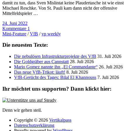
damit zu tun, dass Sven Mislintat keine Plaudertasche ist wie einst
Mischael Reschke. Von St. Pauli kam dann nicht der offensive
Mittelfeldspieler …
24. Juni 2022
Kommentare 1
Mini-Feature
/
VfB
/
vp weekly
Die neuesten Texte:
Die nebulösen Infrastrukturprojekte des VfB
31. Juli 2026
Die Goldgräber aus Cannstatt
28. Juli 2026
Mario Gomez nannte ihn „El Commandante“
26. Juli 2026
Das neue VfB-Trikot: läuft!
8. Juli 2026
VfB-Gerücht des Tages: Bilal El Khannouss
7. Juli 2026
Ihr möchtet uns supporten? Dann klickt hier:
Denn wir gehen steil.
Copyright © 2026
Vertikalpass
Datenschutzerklärung
Proudly powered by
WordPress