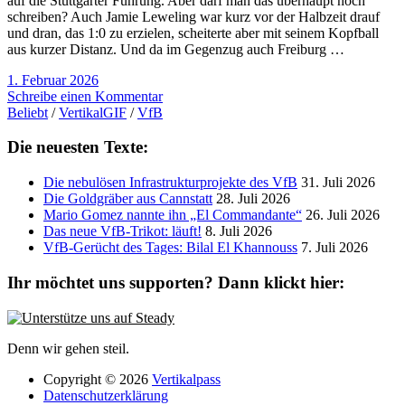
auf die Stuttgarter Führung. Aber darf man das überhaupt noch
schreiben? Auch Jamie Leweling war kurz vor der Halbzeit drauf
und dran, das 1:0 zu erzielen, scheiterte aber mit seinem Kopfball
aus kurzer Distanz. Und da im Gegenzug auch Freiburg …
1. Februar 2026
Schreibe einen Kommentar
Beliebt
/
VertikalGIF
/
VfB
Die neuesten Texte:
Die nebulösen Infrastrukturprojekte des VfB
31. Juli 2026
Die Goldgräber aus Cannstatt
28. Juli 2026
Mario Gomez nannte ihn „El Commandante“
26. Juli 2026
Das neue VfB-Trikot: läuft!
8. Juli 2026
VfB-Gerücht des Tages: Bilal El Khannouss
7. Juli 2026
Ihr möchtet uns supporten? Dann klickt hier:
Denn wir gehen steil.
Copyright © 2026
Vertikalpass
Datenschutzerklärung