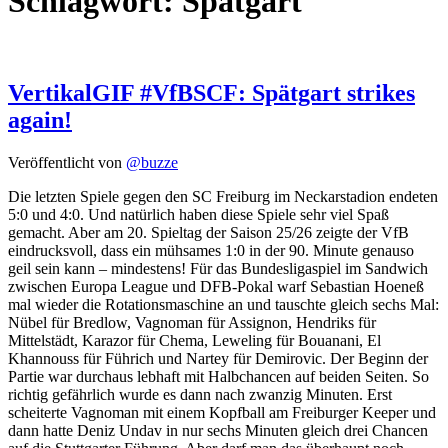
Schlagwort:
Spätgart
VertikalGIF #VfBSCF: Spätgart strikes
again!
Veröffentlicht von
@buzze
Die letzten Spiele gegen den SC Freiburg im Neckarstadion endeten
5:0 und 4:0. Und natürlich haben diese Spiele sehr viel Spaß
gemacht. Aber am 20. Spieltag der Saison 25/26 zeigte der VfB
eindrucksvoll, dass ein mühsames 1:0 in der 90. Minute genauso
geil sein kann – mindestens! Für das Bundesligaspiel im Sandwich
zwischen Europa League und DFB-Pokal warf Sebastian Hoeneß
mal wieder die Rotationsmaschine an und tauschte gleich sechs Mal:
Nübel für Bredlow, Vagnoman für Assignon, Hendriks für
Mittelstädt, Karazor für Chema, Leweling für Bouanani, El
Khannouss für Führich und Nartey für Demirovic. Der Beginn der
Partie war durchaus lebhaft mit Halbchancen auf beiden Seiten. So
richtig gefährlich wurde es dann nach zwanzig Minuten. Erst
scheiterte Vagnoman mit einem Kopfball am Freiburger Keeper und
dann hatte Deniz Undav in nur sechs Minuten gleich drei Chancen