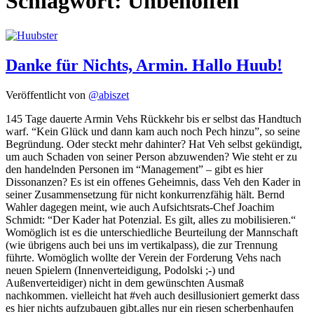
Schlagwort:
Unbeholfen
Danke für Nichts, Armin. Hallo Huub!
Veröffentlicht von
@abiszet
145 Tage dauerte Armin Vehs Rückkehr bis er selbst das Handtuch
warf. “Kein Glück und dann kam auch noch Pech hinzu”, so seine
Begründung. Oder steckt mehr dahinter? Hat Veh selbst gekündigt,
um auch Schaden von seiner Person abzuwenden? Wie steht er zu
den handelnden Personen im “Management” – gibt es hier
Dissonanzen? Es ist ein offenes Geheimnis, dass Veh den Kader in
seiner Zusammensetzung für nicht konkurrenzfähig hält. Bernd
Wahler dagegen meint, wie auch Aufsichtsrats-Chef Joachim
Schmidt: “Der Kader hat Potenzial. Es gilt, alles zu mobilisieren.“
Womöglich ist es die unterschiedliche Beurteilung der Mannschaft
(wie übrigens auch bei uns im vertikalpass), die zur Trennung
führte. Womöglich wollte der Verein der Forderung Vehs nach
neuen Spielern (Innenverteidigung, Podolski ;-) und
Außenverteidiger) nicht in dem gewünschten Ausmaß
nachkommen. vielleicht hat #veh auch desillusioniert gemerkt dass
es hier nichts aufzubauen gibt.alles nur ein riesen scherbenhaufen