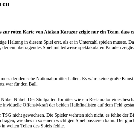
eren
is zur roten Karte von Atakan Karazor zeigte nur ein Team, dass e
ige Haltung in diesem Spiel erst, als er in Unterzahl spielen musste. D
der ein überragendes Spiel mit teilweise spektakulären Paraden zeigte
muss der deutsche Nationaltorhüter halten. Es wäre keine große Kun
atz war für den Ball.
bel Nübel Nübel. Der Stuttgarter Torhüter wie ein Restaurator eines b
e inviduelle Offensivkraft der beiden Halbfinalisten auf dem Feld ges
 TSG nicht gewachsen. Die Spieler wehrten sich nicht, es fehlte der B
fragen, wie dies in so einem wichtigen Spiel passieren kann. Der glück
n weiten Teilen des Spiels fehlte.