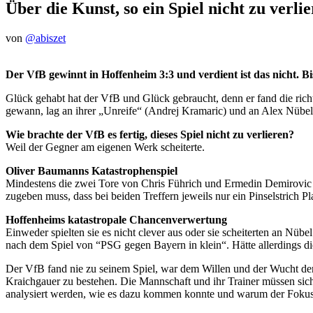
Über die Kunst, so ein Spiel nicht zu verli
von
@abiszet
Der VfB gewinnt in Hoffenheim 3:3 und verdient ist das nicht. B
Glück gehabt hat der VfB und Glück gebraucht, denn er fand die richt
gewann, lag an ihrer „Unreife“ (Andrej Kramaric) und an Alex Nübel, 
Wie brachte der VfB es fertig, dieses Spiel nicht zu verlieren?
Weil der Gegner am eigenen Werk scheiterte.
Oliver Baumanns Katastrophenspiel
Mindestens die zwei Tore von Chris Führich und Ermedin Demirovic 
zugeben muss, dass bei beiden Treffern jeweils nur ein Pinselstrich Pl
Hoffenheims katastropale Chancenverwertung
Einweder spielten sie es nicht clever aus oder sie scheiterten an Nü
nach dem Spiel von “PSG gegen Bayern in klein“. Hätte allerdings di
Der VfB fand nie zu seinem Spiel, war dem Willen und der Wucht der
Kraichgauer zu bestehen. Die Mannschaft und ihr Trainer müssen sich 
analysiert werden, wie es dazu kommen konnte und warum der Fokus i