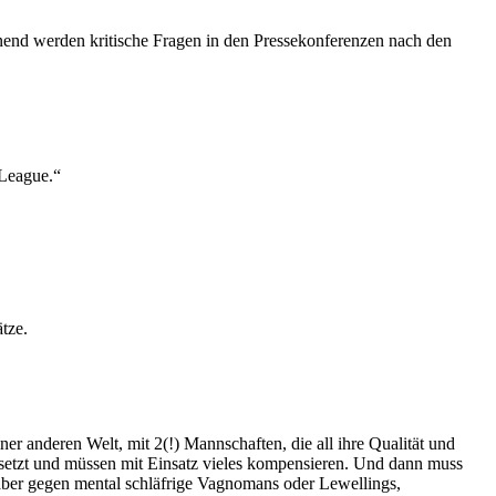
nend werden kritische Fragen in den Pressekonferenzen nach den
 League.“
tze.
er anderen Welt, mit 2(!) Mannschaften, die all ihre Qualität und
besetzt und müssen mit Einsatz vieles kompensieren. Und dann muss
, aber gegen mental schläfrige Vagnomans oder Lewellings,