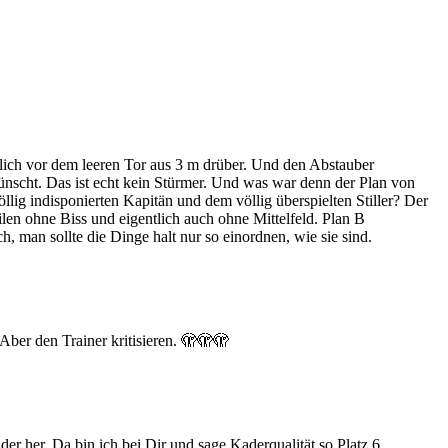
mlich vor dem leeren Tor aus 3 m drüber. Und den Abstauber
ünscht. Das ist echt kein Stürmer. Und was war denn der Plan von
lig indisponierten Kapitän und dem völlig überspielten Stiller? Der
n ohne Biss und eigentlich auch ohne Mittelfeld. Plan B
, man sollte die Dinge halt nur so einordnen, wie sie sind.
Aber den Trainer kritisieren. 🫣🫣🫣
r her. Da bin ich bei Dir und sage Kaderqualität so Platz 6.