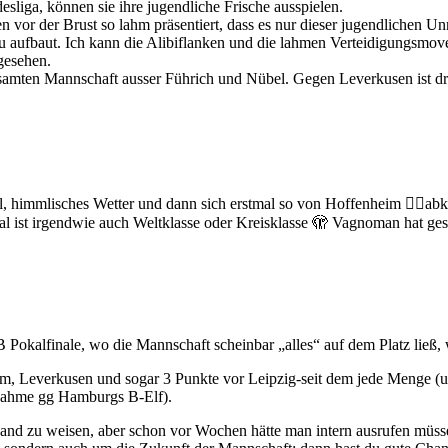
sliga, können sie ihre jugendliche Frische ausspielen.
n vor der Brust so lahm präsentiert, dass es nur dieser jugendlichen U
neu aufbaut. Ich kann die Alibiflanken und die lahmen Verteidigungsmov
gesehen.
esamten Mannschaft ausser Führich und Nübel. Gegen Leverkusen ist dr
ll, himmlisches Wetter und dann sich erstmal so von Hoffenheim 😵‍💫a
al ist irgendwie auch Weltklasse oder Kreisklasse 🫣 Vagnoman hat ge
Pokalfinale, wo die Mannschaft scheinbar „alles“ auf dem Platz ließ, w
eim, Leverkusen und sogar 3 Punkte vor Leipzig-seit dem jede Menge (
usnahme gg Hamburgs B-Elf).
 Hand zu weisen, aber schon vor Wochen hätte man intern ausrufen müss