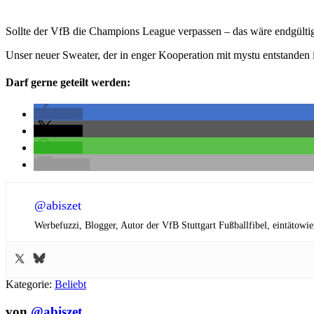
Sollte der VfB die Champions League verpassen – das wäre endgült
Unser neuer Sweater, der in enger Kooperation mit mystu entstanden i
Darf gerne geteilt werden:
teilen
teilen
teilen
E-Mail
@abiszet
Werbefuzzi, Blogger, Autor der VfB Stuttgart Fußballfibel,
eintätowie
Kategorie:
Beliebt
von
@abiszet