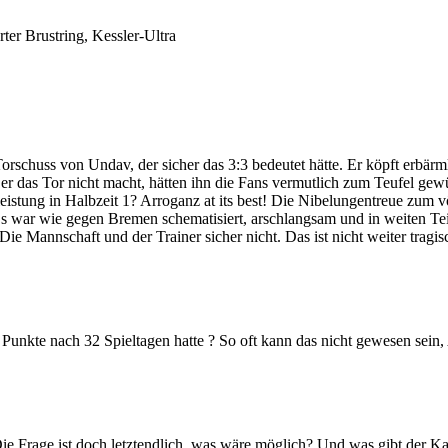
rter Brustring,
Kessler-Ultra
Torschuss von Undav, der sicher das 3:3 bedeutet hätte. Er köpft erbär
r das Tor nicht macht, hätten ihn die Fans vermutlich zum Teufel gew
tung in Halbzeit 1? Arroganz at its best! Die Nibelungentreue zum völ
ar wie gegen Bremen schematisiert, arschlangsam und in weiten Teile
 Mannschaft und der Trainer sicher nicht. Das ist nicht weiter tragisch
 Punkte nach 32 Spieltagen hatte ? So oft kann das nicht gewesen sein, 
e Frage ist doch letztendlich, was wäre möglich? Und was gibt der Kade