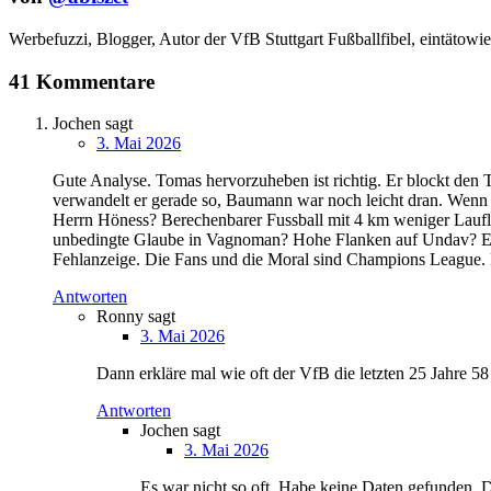
Werbefuzzi, Blogger, Autor der VfB Stuttgart Fußballfibel,
eintätowie
41 Kommentare
Jochen
sagt
3. Mai 2026
Gute Analyse. Tomas hervorzuheben ist richtig. Er blockt den 
verwandelt er gerade so, Baumann war noch leicht dran. Wenn e
Herrn Höness? Berechenbarer Fussball mit 4 km weniger Laufleis
unbedingte Glaube in Vagnoman? Hohe Flanken auf Undav? Es w
Fehlanzeige. Die Fans und die Moral sind Champions League. Die
Antworten
Ronny
sagt
3. Mai 2026
Dann erkläre mal wie oft der VfB die letzten 25 Jahre 58
Antworten
Jochen
sagt
3. Mai 2026
Es war nicht so oft. Habe keine Daten gefunden. Di