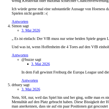
wenig Kreativität oder maximal schlechter Chancenverwertung
Ich würde gerne mal eine substantielle Aussage von Hoeness d
Spielen nicht gestellt :-(
Antworten
Simon
sagt
3. Mai 2026
„ Es ist einfach: Der VfB muss nur seine beiden Spiele gegen 
Und was ist, wenn Hoffenheim die 4 Tores auf den VfB einholt?
Antworten
@buzze
sagt
3. Mai 2026
In dem Fall gewinnt Freiburg die Europa League und d
Antworten
drhuey
sagt
3. Mai 2026
Nein, SH, nur, weil das Spiel hin und her ging, sollte man es 
Mentalität auf den Platz gebracht haben. Diese Bissigkeit der
man anerkennen, dass sie auf ein paar Positionen gut gescoutet