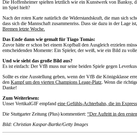
Die Hoffenheimer spielten letztlich wie ein Kunstwerk von Banksy, 
im Spiel hielt?
Nach der roten Karte natürlich die Widerstandskraft, die man sich sc
dass sich die Mannschaft zusammenriss. Dass sie dazu in der Lage ist,
Bremen letzte Woche.
Das Ende dann wie gemalt für Tiago Tomàs:
Zuvor hätte er schon bei einem Kopfball den Ausgleich erzielen müsse
entscheidenden Momente: Ein Spieler, der weiß, wie ein Bild zu volle
Und wie sieht das große Bild aus?
Es ist einfach: Der VfB muss nur seine beiden Spiele gegen Leverkus
Sollte es eine Ausstellung geben, wenn der VfB die Königsklasse erre
den
Kampf um den vierten Champions Leage-Platz
. Wenn die richtig
Danke!
Zum Weiterlesen:
Unser VertikalGIF empfand
eine Gefühls-Achterbahn, die im Expres
Die Stuttgarter Zeitung (Plus) kommentiert:
“Der Auftritt in den erst
Bild: Christian Kaspar-Bartke/Getty Images