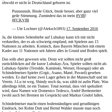
obwohl er nicht in Deutschland geboren ist.
Puuuuuuuh. Bissle Glück, bissle besser, aber ganz viel
geile Stimmung. Zumindest das ist mein
#VfB
!
#FCKVfB
— Ute Lochner (@Aleksch1893)
17. September 2016
Ja, die kleinen Seitenhiebe auf Luhukay kann ich mir nicht
verkneifen, der es als schwierig empfand, mit Spielern aus 15
Nationen zu arbeiten. Komisch, dass Bayern München mit einem
Kader aus 11 Nationen seit Jahren alles in Grund und Boden spielt.
Das solls aber gewesen sein. Denn wir sollten nicht groß
zurückblicken auf die kurze Luhukay-Ära, Spieler sollten nicht als
Luhukay-Spieler (Terodde, Kaminski, Werner, Hosogai) oder als
Schindelmeiser-Spieler (Grgic, Asano, Mané, Pavard) gesehen
werden. Es darf keine zwei Lager geben in der Mannschaft und im
Verein. J-Lu ist weg, Shindy noch da, was zählt ist aufm Platz. Was
allerdings fehlt, ist ein Trainer. Total normal, dass viel spekuliert
wird, dass Namen wie Domenico Tedesco, André Breitenreiter
(wohl auch bei Bremen im Gespräch) und Markus Gisdol fallen.
Schindelmeiser macht einen bodenständigen und geradlinigen
Eindruck, bei Robin Dutt und Bernd Wahler musste man noch