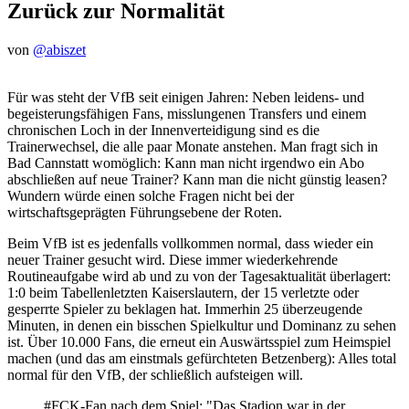
Zurück zur Normalität
von
@abiszet
Für was steht der VfB seit einigen Jahren: Neben leidens- und
begeisterungsfähigen Fans, misslungenen Transfers und einem
chronischen Loch in der Innenverteidigung sind es die
Trainerwechsel, die alle paar Monate anstehen. Man fragt sich in
Bad Cannstatt womöglich: Kann man nicht irgendwo ein Abo
abschließen auf neue Trainer? Kann man die nicht günstig leasen?
Wundern würde einen solche Fragen nicht bei der
wirtschaftsgeprägten Führungsebene der Roten.
Beim VfB ist es jedenfalls vollkommen normal, dass wieder ein
neuer Trainer gesucht wird. Diese immer wiederkehrende
Routineaufgabe wird ab und zu von der Tagesaktualität überlagert:
1:0 beim Tabellenletzten Kaiserslautern, der 15 verletzte oder
gesperrte Spieler zu beklagen hat. Immerhin 25 überzeugende
Minuten, in denen ein bisschen Spielkultur und Dominanz zu sehen
ist. Über 10.000 Fans, die erneut ein Auswärtsspiel zum Heimspiel
machen (und das am einstmals gefürchteten Betzenberg): Alles total
normal für den VfB, der schließlich aufsteigen will.
#FCK
-Fan nach dem Spiel: "Das Stadion war in der