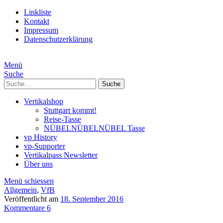
Linkliste
Kontakt
Impressum
Datenschutzerklärung
Menü
Suche
Suche
Vertikalshop
Stuttgart kommt!
Reise-Tasse
NÜBELNÜBELNÜBEL Tasse
vp History
vp-Supporter
Vertikalpass Newsletter
Über uns
Menü schiessen
Allgemein
,
VfB
Veröffentlicht am
18. September 2016
Kommentare 6