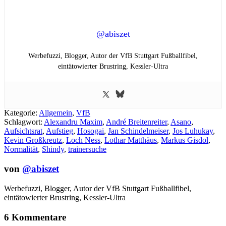
@abiszet
Werbefuzzi, Blogger, Autor der VfB Stuttgart Fußballfibel,
eintätowierter Brustring,
Kessler-Ultra
Kategorie:
Allgemein
,
VfB
Schlagwort:
Alexandru Maxim
,
André Breitenreiter
,
Asano
,
Aufsichtsrat
,
Aufstieg
,
Hosogai
,
Jan Schindelmeiser
,
Jos Luhukay
,
Kevin Großkreutz
,
Loch Ness
,
Lothar Matthäus
,
Markus Gisdol
,
Normalität
,
Shindy
,
trainersuche
von
@abiszet
Werbefuzzi, Blogger, Autor der VfB Stuttgart Fußballfibel,
eintätowierter Brustring,
Kessler-Ultra
6 Kommentare