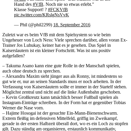
Hand des
#VfB
. Noch nie so etwas erlebt."
Klasse Support! ?
#FCKVfB
pic.twitter.com/KRslgNsVvK
— Phil (@phil2299)
18. September 2016
Zuletzt war es beim VfB mit dem Spielsystem so wie beim
Ungeheuer von Loch Ness: Viele sprechen darüber, allen voran Ex-
Trainer Jos Luhukay, keiner hat es je gesehen. Das Spiel in
Kaiserslautern ist ein kleiner Fortschritt. Was ist uns positiv
aufgefallen?
– Takuma Asano kann eine gute Rolle in der Manschaft spielen,
auch ohne deutsch zu sprechen.
– Alexandru Maxim sieht jünger aus als Ronny, ist mindestens so
gut wie er, nur an seinen Standards muss er noch arbeiten. In der
Verfassung von Kaiserslautern sollte er immer in der Startelf stehen.
Möglichst zentral und nicht auf die linke Außenbahn geschoben.
– Kevin Großkreutz kann tatsächlich besser Fußball spielen als
Instagram-Einträge schreiben. In der Form hat er gegenüber Tobias
Werner die Nase vorn.
– Hajime Hosogai ist der gesuchte Ein-Mann-Bienenschwarm.
Extrem fleißig im defensiven Mittelfeld, griffig im Zweikampf,
gerade in der ersten Halbzeit überall dort, wo es ein Loch zu stopfen
gilt. Dazu ständig am organisieren, erstaunlich kommunikativ,