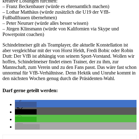
kreative Lösungen fürchten:
– Franz Beckenbauer (würde es ehrenamtlich machen)
– Lothar Matthäus (würde zusätzlich die U19 der VfB-
Fußballfrauen übernehmen)
– Peter Neuruer (würde alles besser wissen)
– Jürgen Klinsmann (würde von Kalifornien via Skype und
Powerpoint coachen)
Schindelmeiser gilt als Teamplayer, die aktuelle Konstellation ist
aber vergleichbar mit der von Horst Heldt, Fredi Bobic oder Robin
Dutt: Der VfB ist abhängig von seinem Sport-Vorstand. Wollen wir
hoffen, Schindelmeiser findet einen Trainer, der zu ihm, zur
Mannschaft, zum Verein und zu den Fans passt. Das wäre fast schon
unnormal für VfB-Verhältnisse. Denn Hektik und Unruhe kommt in
den nächsten Wochen genug durch die Präsidenten-Wahl.
Darf gerne geteilt werden:
teilen
teilen
teilen
E-Mail