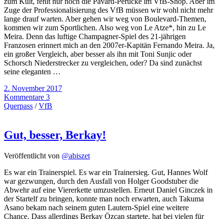
zum Kult, fehlt nur noch die Pavard-Perücke im VfB-Shop. Aber im
Zuge der Professionalisierung des VfB müssen wir wohl nicht mehr
lange drauf warten. Aber gehen wir weg von Boulevard-Themen,
kommen wir zum Sportlichen. Also weg von Le Atze*, hin zu Le
Meira. Denn das luftige Champagner-Spiel des 21-jährigen
Franzosen erinnert mich an den 2007er-Kapitän Fernando Meira. Ja,
ein großer Vergleich, aber besser als ihn mit Toni Sunjic oder
Schorsch Niederstrecker zu vergleichen, oder? Da sind zunächst
seine eleganten …
2. November 2017
Kommentare 3
Querpass
/
VfB
Gut, besser, Berkay!
Veröffentlicht von
@abiszet
Es war ein Trainerspiel. Es war ein Trainersieg. Gut, Hannes Wolf
war gezwungen, durch den Ausfall von Holger Goodstuber die
Abwehr auf eine Viererkette umzustellen. Erneut Daniel Ginczek in
der Startelf zu bringen, konnte man noch erwarten, auch Takuma
Asano bekam nach seinem guten Lautern-Spiel eine weitere
Chance. Dass allerdings Berkay Özcan startete, hat bei vielen für