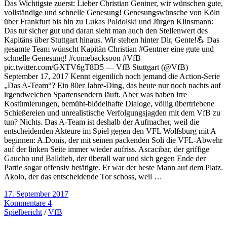
Das Wichtigste zuerst: Lieber Christian Gentner, wir wünschen gute,
vollständige und schnelle Genesung! Genesungswünsche von Köln
über Frankfurt bis hin zu Lukas Poldolski und Jürgen Klinsmann:
Das tut sicher gut und daran sieht man auch den Stellenwert des
Kapitäns über Stuttgart hinaus. Wir stehen hinter Dir, Gente!💪 Das
gesamte Team wünscht Kapitän Christian #Gentner eine gute und
schnelle Genesung! #comebacksoon #VfB
pic.twitter.com/GXTV6gT8D5 — VfB Stuttgart (@VfB)
September 17, 2017 Kennt eigentlich noch jemand die Action-Serie
„Das A-Team“? Ein 80er Jahre-Ding, das heute nur noch nachts auf
irgendwelchen Spartensendern läuft. Aber was haben irre
Kostümierungen, bemüht-blödelhafte Dialoge, völlig übertriebene
Schießereien und unrealistische Verfolgungsjagden mit dem VfB zu
tun? Nichts. Das A-Team ist deshalb der Aufmacher, weil die
entscheidenden Akteure im Spiel gegen den VFL Wolfsburg mit A
beginnen: A.Donis, der mit seinen packenden Soli die VFL-Abwehr
auf der linken Seite immer wieder aufriss. Ascacibar, der griffige
Gaucho und Balldieb, der überall war und sich gegen Ende der
Partie sogar offensiv betätigte. Er war der beste Mann auf dem Platz.
Akolo, der das entscheidende Tor schoss, weil …
17. September 2017
Kommentare 4
Spielbericht
/
VfB