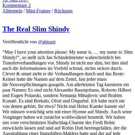
Kommentare 2
Allgemein
/
Mini-Feature
/
Rückpass
The Real Slim Shindy
Veröffentlicht von
@abiszet
“May I have your attention please: My name is, … my name is: Slim
Shindy!”, so stellt sich Jan Schindelmeister wahrscheinlich bei
Transferverhandlungen vor. Shindy ist nicht nur slim, bei ihm sind
auch die Informationen im Vorfeld schmal, nichts sickert durch.
Clever & smart zieht er die Verhandlungen durch und das Beste:
Keiner hatte die Namen auf dem Zettel, fast jeder muss
die Neuverpflichtungen googeln. Am allerletzten Tag kursieren ein
paar Namen: Es sind nicht Alexander Baumjohann, Roberto Hilbert
und Eugen Polanski, sondern Nemanja Mihajlovic und Brahim
Konaté. Es sind Brekalo, Ofori und Onguéné. Ich habe noch nie
von denen gehört, Ihr etwa? Nicht mal Heinz Kamke kannte sie!
Wir müssen vorsichtig sein mit einer Hymne auf Shindy. Auch seine
Vorgänger haben wir zunächst wohlwollend beurteilt. Wir haben
uns vom verschmitzten Hallschlag-Charme des Fredi Bobic
einwickeln lassen und sind auf Robin Dutt hereingefallen, der die
Ausstrahlung eines Immobilien-Maklers hatte und der auf jede