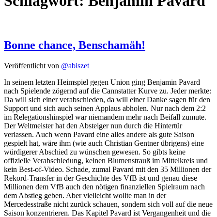
Schlagwort:
Benjamin Pavard
Bonne chance, Benschamäh!
Veröffentlicht von
@abiszet
In seinem letzten Heimspiel gegen Union ging Benjamin Pavard
nach Spielende zögernd auf die Cannstatter Kurve zu. Jeder merkte:
Da will sich einer verabschieden, da will einer Danke sagen für den
Support und sich auch seinen Applaus abholen. Nur nach dem 2:2
im Relegationshinspiel war niemandem mehr nach Beifall zumute.
Der Weltmeister hat den Absteiger nun durch die Hintertür
verlassen. Auch wenn Pavard eine alles andere als gute Saison
gespielt hat, wäre ihm (wie auch Christian Gentner übrigens) eine
würdigerer Abschied zu wünschen gewesen. So gibts keine
offizielle Verabschiedung, keinen Blumenstrauß im Mittelkreis und
kein Best-of-Video. Schade, zumal Pavard mit den 35 Millionen der
Rekord-Transfer in der Geschichte des VfB ist und genau diese
Millionen dem VfB auch den nötigen finanziellen Spielraum nach
dem Abstieg geben. Aber vielleicht wollte man in der
Mercedesstraße nicht zurück schauen, sondern sich voll auf die neue
Saison konzentrieren. Das Kapitel Pavard ist Vergangenheit und die