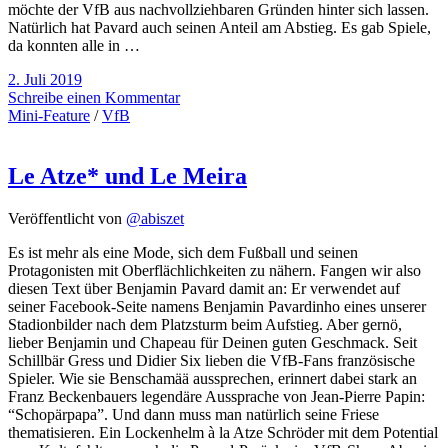
möchte der VfB aus nachvollziehbaren Gründen hinter sich lassen.
Natürlich hat Pavard auch seinen Anteil am Abstieg. Es gab Spiele,
da konnten alle in …
2. Juli 2019
Schreibe einen Kommentar
Mini-Feature
/
VfB
Le Atze* und Le Meira
Veröffentlicht von
@abiszet
Es ist mehr als eine Mode, sich dem Fußball und seinen
Protagonisten mit Oberflächlichkeiten zu nähern. Fangen wir also
diesen Text über Benjamin Pavard damit an: Er verwendet auf
seiner Facebook-Seite namens Benjamin Pavardinho eines unserer
Stadionbilder nach dem Platzsturm beim Aufstieg. Aber gernö,
lieber Benjamin und Chapeau für Deinen guten Geschmack. Seit
Schillbär Gress und Didier Six lieben die VfB-Fans französische
Spieler. Wie sie Benschamää aussprechen, erinnert dabei stark an
Franz Beckenbauers legendäre Aussprache von Jean-Pierre Papin:
“Schopärpapa”. Und dann muss man natürlich seine Friese
thematisieren. Ein Lockenhelm à la Atze Schröder mit dem Potential