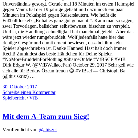
Unverständnis gesorgt. Gerade mal 18 Minuten im ersten Heimspiel
gegen Mainz hat der 19-jährige gehabt und dazu noch ein paar
Minuten im Pokalspiel gegen Kaiserslautern. Wie heißt die
Fußballfloskel? „Er hat es ganz gut gemacht!“. Kann man so sagen,
zwei Torvorlagen, ballsicher, selbstbewusst, bisschen zu verspielt.
Und ja, die Handlungsschnelligkeit hat manchmal gefehlt. Aber das
wäre jetzt wieder rumgebruddelt. Wolf jedenfalls hatte hier das
richtige Gespür und damit erneut bewiesen, dass bei ihm kein
Spieler abgeschrieben ist. Danke Hannes! Hast halt doch immer
Recht! Zumindest das beste Händchen für Deine Spieler.
#NoMoreBruddelnForNothing #ShameOnMe #VfBSCF #VfB —
Dirk Edgar W. (@VfBWallaceFan) October 29, 2017 Sehr geil wie
sich alle für Berkay Özcan freuen 😍 #VfBscf — Christoph Ba
(@thisiskritz) …
30. Oktober 2017
Schreibe einen Kommentar
Spielbericht
/
VfB
Mit dem A-Team zum Sieg!
Veröffentlicht von
@abiszet