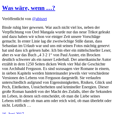
Was wäre, wenn …?
Veröffentlicht von
@abiszet
Bissle ruhig hier gewesen. War auch nicht viel los, neben der
Verpflichtung von Orel Mangala wurde nur das neue Trikot geleakt
und dazu haben wir schon vor einiger Zeit unsere Vorschläge
gemacht. In erster Linie lag die zweiwöchige Stille daran, dass
Sebastian im Urlaub war und uns mit seinen Fotos mächtig genervt
hat und dass ich gelesen habe. Ich bin eher ein mittelschneller Leser,
aber es war das Buch „4 3 2 1“ von Paul Auster, ein Brocken
deutlich schwerer als ein nasser Lederball. Der amerikanische Autor
erzählt in dem 1250 Seiten dicken Werk vier Mal die Geschichte
von Archibald Ferguson. Es sind sozusagen vier Romane in einem,
in sieben Kapiteln werden hintereinander jeweils vier verschiedene
Versionen des Lebens von Ferguson dargestellt. Sie verlaufen
unterschiedlich aufgrund von Eigensinnigkeiten, Risiken, Glück und
Pech, Eitelkeiten, Unsicherheiten und krimineller Energien. Dieser
große Roman handelt von der Macht des Zufalls, über die Sekunden
im Leben, in denen sich entscheidet, ob man die Liebe seines
Lebens trifft oder ob man arm oder reich wird, ob man überlebt oder
nicht. Letztlich …
16. Juni 2017