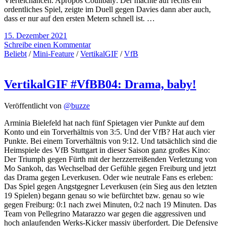
Viertelchancen. Apropos Coulibaly: Der machte auf rechts ein
ordentliches Spiel, zeigte im Duell gegen Davies dann aber auch,
dass er nur auf den ersten Metern schnell ist. …
15. Dezember 2021
Schreibe einen Kommentar
Beliebt
/
Mini-Feature
/
VertikalGIF
/
VfB
VertikalGIF #VfBB04: Drama, baby!
Veröffentlicht von
@buzze
Arminia Bielefeld hat nach fünf Spietagen vier Punkte auf dem
Konto und ein Torverhältnis von 3:5. Und der VfB? Hat auch vier
Punkte. Bei einem Torverhältnis von 9:12. Und tatsächlich sind die
Heimspiele des VfB Stuttgart in dieser Saison ganz großes Kino:
Der Triumph gegen Fürth mit der herzzerreißenden Verletzung von
Mo Sankoh, das Wechselbad der Gefühle gegen Freiburg und jetzt
das Drama gegen Leverkusen. Oder wie neutrale Fans es erleben:
Das Spiel gegen Angstgegner Leverkusen (ein Sieg aus den letzten
19 Spielen) begann genau so wie befürchtet bzw. genau so wie
gegen Freiburg: 0:1 nach zwei Minuten, 0:2 nach 19 Minuten. Das
Team von Pellegrino Matarazzo war gegen die aggressiven und
hoch anlaufenden Werks-Kicker massiv überfordert. Die Defensive