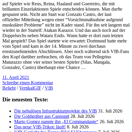
auf Spieler wie Reus, Reina, Haaland und Guerreiro, die mit
brillanten Einzelaktionen Spiele entscheiden können. Man durfte
gespannt sein. Nicht am Start war Gonzalo Castro, der laut
offizieller Mitteilung wegen einer “Vorsichtsmaßnahme aufgrund
muskulärer Probleme” nicht im Kader stand. Für ihn seit langem mal
wieder in der Startelf: Atakan Karazor. Und das auch noch auf der
Doppelsechs neben Wataru Endo. Wann hatte er dort zum letzten
Mal gespielt? Das Spiel startete wie erwartet: Dortmund hatte mehr
vom Spiel und kam in der 14. Minute zu zwei durchaus
ernstzunehmenden Abschlüssen. Aber noch während sich VfB-Fans
den Kopf darüber zerbrachen, ob das Team von Pellegrino
Matarazzo ohne vier seiner besten Spieler (Silas, Mangala,
Gonzalez, Castro) überhaupt eine Chance …
11. April 2021
Schreibe einen Kommentar
Beliebt
/
VertikalGIF
/
VfB
Die neuesten Texte:
Die nebulösen Infrastrukturprojekte des VfB
31. Juli 2026
Die Goldgräber aus Cannstatt
28. Juli 2026
Mario Gomez nannte ihn „El Commandante“
26. Juli 2026
Das neue VfB-Trikot: läuft!
8. Juli 2026