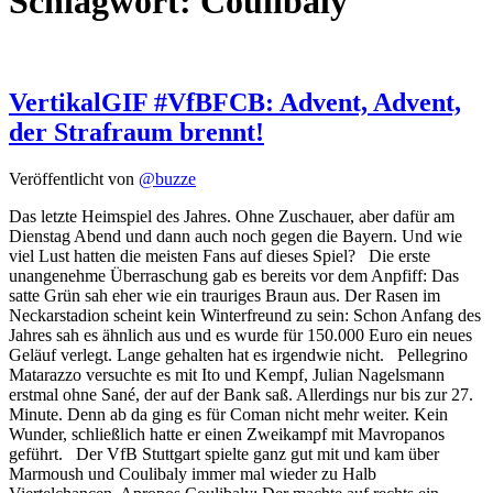
Schlagwort:
Coulibaly
VertikalGIF #VfBFCB: Advent, Advent,
der Strafraum brennt!
Veröffentlicht von
@buzze
Das letzte Heimspiel des Jahres. Ohne Zuschauer, aber dafür am
Dienstag Abend und dann auch noch gegen die Bayern. Und wie
viel Lust hatten die meisten Fans auf dieses Spiel? Die erste
unangenehme Überraschung gab es bereits vor dem Anpfiff: Das
satte Grün sah eher wie ein trauriges Braun aus. Der Rasen im
Neckarstadion scheint kein Winterfreund zu sein: Schon Anfang des
Jahres sah es ähnlich aus und es wurde für 150.000 Euro ein neues
Geläuf verlegt. Lange gehalten hat es irgendwie nicht. Pellegrino
Matarazzo versuchte es mit Ito und Kempf, Julian Nagelsmann
erstmal ohne Sané, der auf der Bank saß. Allerdings nur bis zur 27.
Minute. Denn ab da ging es für Coman nicht mehr weiter. Kein
Wunder, schließlich hatte er einen Zweikampf mit Mavropanos
geführt. Der VfB Stuttgart spielte ganz gut mit und kam über
Marmoush und Coulibaly immer mal wieder zu Halb