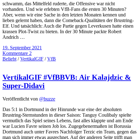
schwamm, das Mittelfeld ruderte, die Offensive war nicht
vorhanden. Und wie erlebten VfB-Fans die ersten 30 Minuten?
Aber, wenn wir eine Sache in den letzten Monaten kennen und
lieben gelernt haben, dann die Comeback-Qualitäten der Brustring-
Elf. Und tatsächlich: Auch die Partie gegen Leverkusen hatte einen
krassen Plot-Twist zu bieten. In der 30 Minute packte Robert
Andrich …
19. September 2021
Kommentare 2
Beliebt
/
VertikalGIF
/
VfB
VertikalGIF #VfBBVB: Air Kalajdzic &
Super-Didavi
Veröffentlicht von
@buzze
Das 5:1 in Dortmund in der Hinrunde war eine der absoluten
Brustring-Sternstunden in dieser Saison: Tanguy Coulibaly spielte
vermutlich das Spiel seines Lebens, fast alles klappte und am Ende
war Lucien Favre seinen Job los. Zugegebenermaßen ist Borussia
Dortmund auch unter Favres Nachfolger Terzic ein Team, gegen das
man sich immer etwas ausrechnet. Auf der anderen Seite trifft man