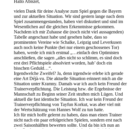
Hallo Abiszet,
vielen Dank für deine Analyse zum Spiel gegen die Bayern
und zur aktuellen Situation. Wir sind gestern lange nach dem
Spiel zusammengestanden, haben viel diskutiert und sind im
Wesentlichen auf die gleichen Erkenntnisse gekommen.
Nachdem ich mir Zuhause die (noch nicht viel aussagenden)
Tabelle angeschaut habe und gesehen habe, dass so
prominenten Vereine wie Schalke, Leipzig und Leverkusen
auch noch keine Punkte (bei nur einem geschossenes Tor)
haben, werde ich mich erstmal „…einfach den Optimisten
anschließen, die sagen „alles nicht so schlimm, es sind doch
erst drei Pflichtspiele absolviert worden, hab’ doch ein
bisschen Geduld…“.
Irgendwelche Zweifel? Ja, denn irgendwie erlebe ich gerade
eine Art Déjà-vu. Die aktuelle Situation erinnert mich an die
Situation unter Kramny. Damals war ich auch kein Freund der
Trainerverpflichtung. Die Leistung bzw. die Ergebnisse der
Mannschaft zu Beginn seiner Zeit straften mich Lügen. Und
aktuell die fast identische Situation. Ich war kein Freund der
Trainerverpflichtung von Tayfun Korkut, was aber viel mit
der Wertschätzung von Hannes Wolf zu tun hatte.
Ich für mich hoffe gelernt zu haben, dass man einen Trainer
nicht nach ein paar erfolgreichen Spielen, sondern erst nach
zwei Saisonhälften bewerten sollte. Und da bin ich nun an