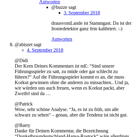
Antworten
@buzze
sagt
3. September 2018
drausvomLande ist Stammgast. Da ist der
Ironiedetektor ganz fein kalibriert. :-)
Antworten
@abiszet
sagt
4. September 2018
@Didi
Der Kern Deines Kommentars ist mE: “Sind unsere
Führungsspieler zu satt, zu müde oder gar schlecht zu
führen?“ Auf die Führungsspieler kommt es an, die muss
Korkut gewinnen ohne die anderen zu missachten.. Und ja,
wir würden uns auch freuen, wenn es Korkut packt, aber
Zweifel sind da …
@Patrick
Wow, sehr schöne Analyse. “Ja, es ist zu früh, um alle
schwarz zu sehen“ – genau, aber die Tendenz ist nicht gut.
@Barry
Danke für Deinen Kommentar, die Bezeichnung
“Dunkelbraundeutschland-Hansa-Rostock“ wäre allerdings