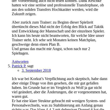
der Vorbereitung auch nicht teilen können. Dank Reschke
hatten wir eine seriöse und professionelle Transferphase, ob
aus den soliden Transfers Hochkaräter werden, wird die
Zukunft zeigen.
Aber zurück zum Trainer: zu Beginn dieser Spielzeit
übertüncht dieses Mal nicht der Erfolg den Blick auf Taktik
und Entwicklung der Mannschaft und der einzelnen Spieler.
Ich kann bis heute nicht beantworten, für welche Idee unser
Trainer steht. Ich sehe seit Monaten keinen Matchplan,
geschweige denn einen Plan B.
Und genau das macht mir Angst, schon nach nur 2
Spieltagen.
Antworten
Patrick P.
sagt
3. September 2018
Ich war bei Korkut’s Verpflichtung auch skeptisch, habe dann
aber einige Dinge von ihm gesehen, die mir gut gefallen
haben. Im Grunde hat er im Vergleich zu Wolf ja gar nicht
viel geändert, aber die Änderungen, die er vorgenommen hat,
waren gut.
Er hat eine klare Struktur gebracht mit wenigen System- und
Personalwechseln, was zu Stabilisierung am Anfang genau
richtig war. Das klare 4-4-2 mit defensiver Doppel-6 hat die