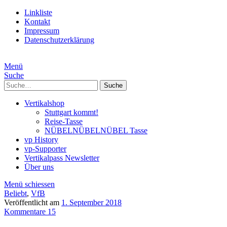
Linkliste
Kontakt
Impressum
Datenschutzerklärung
Menü
Suche
Suche
Vertikalshop
Stuttgart kommt!
Reise-Tasse
NÜBELNÜBELNÜBEL Tasse
vp History
vp-Supporter
Vertikalpass Newsletter
Über uns
Menü schiessen
Beliebt
,
VfB
Veröffentlicht am
1. September 2018
Kommentare 15