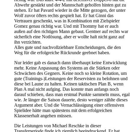
Abwehr gestärkt und der Mannschaft geholfen hinten gut zu
stehen. Er hat Pavard wieder in die Mitte gezogen, der unter
Wolf zuvor öfters rechts gespielt hat. Er hat Ginni das
Vertrauen geschenkt, was in Kombination mit Zielspieler
Gomez genau richtig war. Und mit Thommy hat er auch
außen auf den richtigen Mann gebaut. Gentner auf rechts war
sicherlich eine Notlösung, aber er wollte halt nicht ganz auf
ihn verzichten.
Alles gute und nachvollziehbare Entscheidungen, die den
Weg für die erfolgreiche Rückrunde geebnet haben.
Nur leider gab es danach dann überhaupt keine Entwicklung
mehr. Keine Anpassung des Systems an die Stärken oder
Schwächen des Gegners. Keine noch so kleine Rotation, um
gute (Trainings-)Leistungen der Reservisten zu belohnen und
diese bei Laune zu halten. Keinen taktischen Plan B, wenn
Plan A mal nicht aufging. Das konnte man anfangs noch
darauf schieben, dass man erstmal Punkte sammeln muss, egal
wie. Je länger die Saison dauerte, desto weniger zählte dieses
Argument aber. Und die Vernachlässigung einer offensiven
Spielidee hätte man spätestens mit dem erfolgreichen
Klassenerhalt angehen müssen.
Die Leistungen von Michael Reschke in dieser
Transferperiode finde ich ziemlich beeindruckend. Er hat