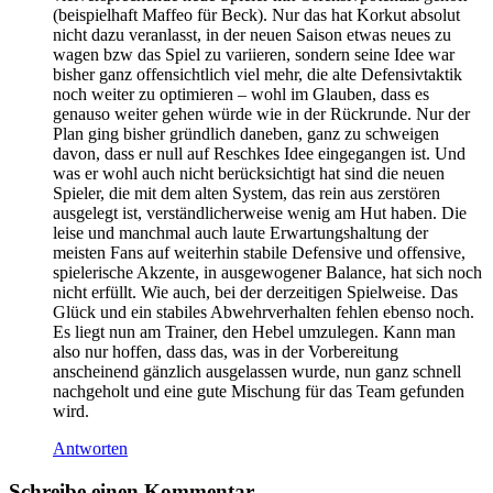
(beispielhaft Maffeo für Beck). Nur das hat Korkut absolut
nicht dazu veranlasst, in der neuen Saison etwas neues zu
wagen bzw das Spiel zu variieren, sondern seine Idee war
bisher ganz offensichtlich viel mehr, die alte Defensivtaktik
noch weiter zu optimieren – wohl im Glauben, dass es
genauso weiter gehen würde wie in der Rückrunde. Nur der
Plan ging bisher gründlich daneben, ganz zu schweigen
davon, dass er null auf Reschkes Idee eingegangen ist. Und
was er wohl auch nicht berücksichtigt hat sind die neuen
Spieler, die mit dem alten System, das rein aus zerstören
ausgelegt ist, verständlicherweise wenig am Hut haben. Die
leise und manchmal auch laute Erwartungshaltung der
meisten Fans auf weiterhin stabile Defensive und offensive,
spielerische Akzente, in ausgewogener Balance, hat sich noch
nicht erfüllt. Wie auch, bei der derzeitigen Spielweise. Das
Glück und ein stabiles Abwehrverhalten fehlen ebenso noch.
Es liegt nun am Trainer, den Hebel umzulegen. Kann man
also nur hoffen, dass das, was in der Vorbereitung
anscheinend gänzlich ausgelassen wurde, nun ganz schnell
nachgeholt und eine gute Mischung für das Team gefunden
wird.
Antworten
Schreibe einen Kommentar