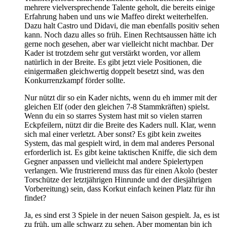
mehrere vielversprechende Talente geholt, die bereits einige
Erfahrung haben und uns wie Maffeo direkt weiterhelfen.
Dazu halt Castro und Didavi, die man ebenfalls positiv sehen
kann. Noch dazu alles so früh. Einen Rechtsaussen hätte ich
gerne noch gesehen, aber war vielleicht nicht machbar. Der
Kader ist trotzdem sehr gut verstärkt worden, vor allem
natürlich in der Breite. Es gibt jetzt viele Positionen, die
einigermaßen gleichwertig doppelt besetzt sind, was den
Konkurrenzkampf förder sollte.
Nur nützt dir so ein Kader nichts, wenn du eh immer mit der
gleichen Elf (oder den gleichen 7-8 Stammkräften) spielst.
Wenn du ein so starres System hast mit so vielen starren
Eckpfeilern, nützt dir die Breite des Kaders null. Klar, wenn
sich mal einer verletzt. Aber sonst? Es gibt kein zweites
System, das mal gespielt wird, in dem mal anderes Personal
erforderlich ist. Es gibt keine taktischen Kniffe, die sich dem
Gegner anpassen und vielleicht mal andere Spielertypen
verlangen. Wie frustrierend muss das für einen Akolo (bester
Torschütze der letztjährigen Hinrunde und der diesjährigen
Vorbereitung) sein, dass Korkut einfach keinen Platz für ihn
findet?
Ja, es sind erst 3 Spiele in der neuen Saison gespielt. Ja, es ist
zu früh, um alle schwarz zu sehen. Aber momentan bin ich