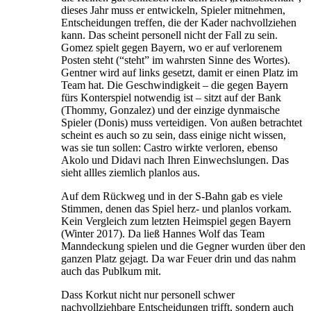
dieses Jahr muss er entwickeln, Spieler mitnehmen,
Entscheidungen treffen, die der Kader nachvollziehen
kann. Das scheint personell nicht der Fall zu sein.
Gomez spielt gegen Bayern, wo er auf verlorenem
Posten steht (“steht” im wahrsten Sinne des Wortes).
Gentner wird auf links gesetzt, damit er einen Platz im
Team hat. Die Geschwindigkeit – die gegen Bayern
fürs Konterspiel notwendig ist – sitzt auf der Bank
(Thommy, Gonzalez) und der einzige dynmaische
Spieler (Donis) muss verteidigen. Von außen betrachtet
scheint es auch so zu sein, dass einige nicht wissen,
was sie tun sollen: Castro wirkte verloren, ebenso
Akolo und Didavi nach Ihren Einwechslungen. Das
sieht allles ziemlich planlos aus.
Auf dem Rückweg und in der S-Bahn gab es viele
Stimmen, denen das Spiel herz- und planlos vorkam.
Kein Vergleich zum letzten Heimspiel gegen Bayern
(Winter 2017). Da ließ Hannes Wolf das Team
Manndeckung spielen und die Gegner wurden über den
ganzen Platz gejagt. Da war Feuer drin und das nahm
auch das Publkum mit.
Dass Korkut nicht nur personell schwer
nachvollziehbare Entscheidungen trifft, sondern auch