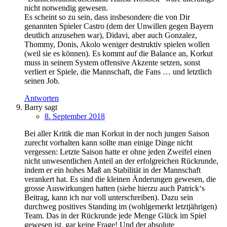
nicht notwendig gewesen.
Es scheint so zu sein, dass insbesondere die von Dir
genannten Spieler Castro (dem der Unwillen gegen Bayern
deutlich anzusehen war), Didavi, aber auch Gonzalez,
Thommy, Donis, Akolo weniger destruktiv spielen wollen
(weil sie es können). Es kommt auf die Balance an, Korkut
muss in seinem System offensive Akzente setzen, sonst
verliert er Spiele, die Mannschaft, die Fans … und letztlich
seinen Job.
Antworten
Barry
sagt
8. September 2018
Bei aller Kritik die man Korkut in der noch jungen Saison
zurecht vorhalten kann sollte man einige Dinge nicht
vergessen: Letzte Saison hatte er ohne jeden Zweifel einen
nicht unwesentlichen Anteil an der erfolgreichen Rückrunde,
indem er ein hohes Maß an Stabilität in der Mannschaft
verankert hat. Es sind die kleinen Änderungen gewesen, die
grosse Auswirkungen hatten (siehe hierzu auch Patrick‘s
Beitrag, kann ich nur voll unterschreiben). Dazu sein
durchweg positives Standing im (wohlgemerkt letztjährigen)
Team. Das in der Rückrunde jede Menge Glück im Spiel
gewesen ist, gar keine Frage! Und der absolute