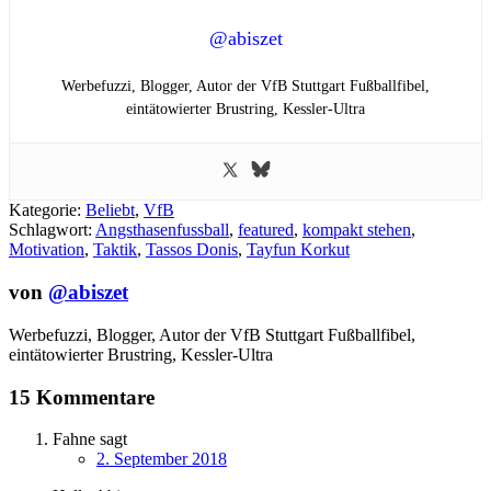
@abiszet
Werbefuzzi, Blogger, Autor der VfB Stuttgart Fußballfibel,
eintätowierter Brustring,
Kessler-Ultra
Kategorie:
Beliebt
,
VfB
Schlagwort:
Angsthasenfussball
,
featured
,
kompakt stehen
,
Motivation
,
Taktik
,
Tassos Donis
,
Tayfun Korkut
von
@abiszet
Werbefuzzi, Blogger, Autor der VfB Stuttgart Fußballfibel,
eintätowierter Brustring,
Kessler-Ultra
15 Kommentare
Fahne
sagt
2. September 2018