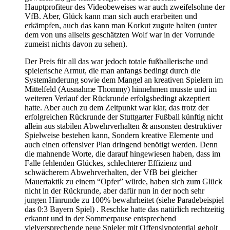
Hauptprofiteur des Videobeweises war auch zweifelsohne der
VfB. Aber, Glück kann man sich auch erarbeiten und
erkämpfen, auch das kann man Korkut zugute halten (unter
dem von uns allseits geschätzten Wolf war in der Vorrunde
zumeist nichts davon zu sehen).
Der Preis für all das war jedoch totale fußballerische und
spielerische Armut, die man anfangs bedingt durch die
Systemänderung sowie dem Mangel an kreativen Spielern im
Mittelfeld (Ausnahme Thommy) hinnehmen musste und im
weiteren Verlauf der Rückrunde erfolgsbedingt akzeptiert
hatte. Aber auch zu dem Zeitpunkt war klar, das trotz der
erfolgreichen Rückrunde der Stuttgarter Fußball künftig nicht
allein aus stabilen Abwehrverhalten & ansonsten destruktiver
Spielweise bestehen kann, Sondern kreative Elemente und
auch einen offensiver Plan dringend benötigt werden. Denn
die mahnende Worte, die darauf hingewiesen haben, dass im
Falle fehlenden Glückes, schlechterer Effizienz und
schwächerem Abwehrverhalten, der VfB bei gleicher
Mauertaktik zu einem “Opfer” würde, haben sich zum Glück
nicht in der Rückrunde, aber dafür nun in der noch sehr
jungen Hinrunde zu 100% bewahrheitet (siehe Paradebeispiel
das 0:3 Bayern Spiel) . Reschke hatte das natürlich rechtzeitig
erkannt und in der Sommerpause entsprechend
vielversprechende neue Spieler mit Offensivpotential geholt