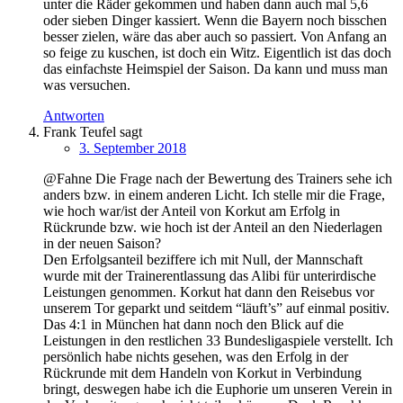
unter die Räder gekommen und haben dann auch mal 5,6
oder sieben Dinger kassiert. Wenn die Bayern noch bisschen
besser zielen, wäre das aber auch so passiert. Von Anfang an
so feige zu kuschen, ist doch ein Witz. Eigentlich ist das doch
das einfachste Heimspiel der Saison. Da kann und muss man
was versuchen.
Antworten
Frank Teufel
sagt
3. September 2018
@Fahne Die Frage nach der Bewertung des Trainers sehe ich
anders bzw. in einem anderen Licht. Ich stelle mir die Frage,
wie hoch war/ist der Anteil von Korkut am Erfolg in
Rückrunde bzw. wie hoch ist der Anteil an den Niederlagen
in der neuen Saison?
Den Erfolgsanteil beziffere ich mit Null, der Mannschaft
wurde mit der Trainerentlassung das Alibi für unterirdische
Leistungen genommen. Korkut hat dann den Reisebus vor
unserem Tor geparkt und seitdem “läuft’s” auf einmal positiv.
Das 4:1 in München hat dann noch den Blick auf die
Leistungen in den restlichen 33 Bundesligaspiele verstellt. Ich
persönlich habe nichts gesehen, was den Erfolg in der
Rückrunde mit dem Handeln von Korkut in Verbindung
bringt, deswegen habe ich die Euphorie um unseren Verein in