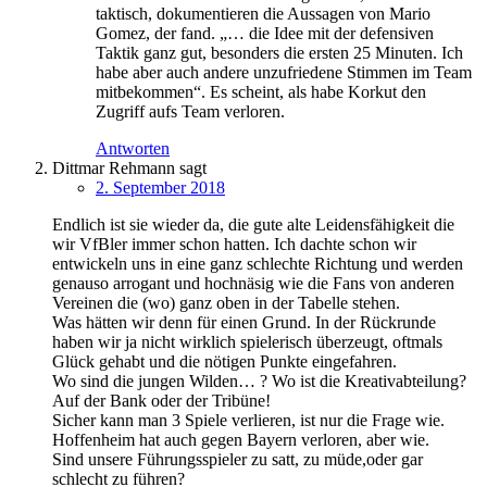
taktisch, dokumentieren die Aussagen von Mario
Gomez, der fand. „… die Idee mit der defensiven
Taktik ganz gut, besonders die ersten 25 Minuten. Ich
habe aber auch andere unzufriedene Stimmen im Team
mitbekommen“. Es scheint, als habe Korkut den
Zugriff aufs Team verloren.
Antworten
Dittmar Rehmann
sagt
2. September 2018
Endlich ist sie wieder da, die gute alte Leidensfähigkeit die
wir VfBler immer schon hatten. Ich dachte schon wir
entwickeln uns in eine ganz schlechte Richtung und werden
genauso arrogant und hochnäsig wie die Fans von anderen
Vereinen die (wo) ganz oben in der Tabelle stehen.
Was hätten wir denn für einen Grund. In der Rückrunde
haben wir ja nicht wirklich spielerisch überzeugt, oftmals
Glück gehabt und die nötigen Punkte eingefahren.
Wo sind die jungen Wilden… ? Wo ist die Kreativabteilung?
Auf der Bank oder der Tribüne!
Sicher kann man 3 Spiele verlieren, ist nur die Frage wie.
Hoffenheim hat auch gegen Bayern verloren, aber wie.
Sind unsere Führungsspieler zu satt, zu müde,oder gar
schlecht zu führen?