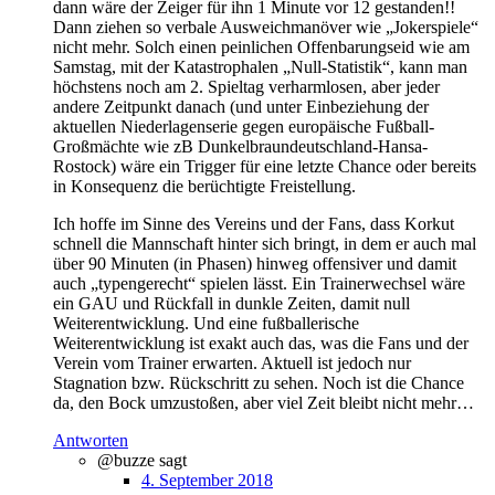
dann wäre der Zeiger für ihn 1 Minute vor 12 gestanden!!
Dann ziehen so verbale Ausweichmanöver wie „Jokerspiele“
nicht mehr. Solch einen peinlichen Offenbarungseid wie am
Samstag, mit der Katastrophalen „Null-Statistik“, kann man
höchstens noch am 2. Spieltag verharmlosen, aber jeder
andere Zeitpunkt danach (und unter Einbeziehung der
aktuellen Niederlagenserie gegen europäische Fußball-
Großmächte wie zB Dunkelbraundeutschland-Hansa-
Rostock) wäre ein Trigger für eine letzte Chance oder bereits
in Konsequenz die berüchtigte Freistellung.
Ich hoffe im Sinne des Vereins und der Fans, dass Korkut
schnell die Mannschaft hinter sich bringt, in dem er auch mal
über 90 Minuten (in Phasen) hinweg offensiver und damit
auch „typengerecht“ spielen lässt. Ein Trainerwechsel wäre
ein GAU und Rückfall in dunkle Zeiten, damit null
Weiterentwicklung. Und eine fußballerische
Weiterentwicklung ist exakt auch das, was die Fans und der
Verein vom Trainer erwarten. Aktuell ist jedoch nur
Stagnation bzw. Rückschritt zu sehen. Noch ist die Chance
da, den Bock umzustoßen, aber viel Zeit bleibt nicht mehr…
Antworten
@buzze
sagt
4. September 2018