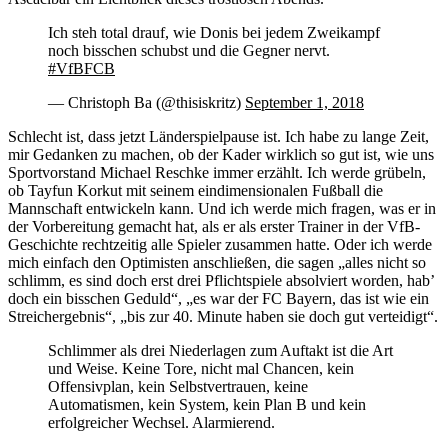
Ich steh total drauf, wie Donis bei jedem Zweikampf
noch bisschen schubst und die Gegner nervt.
#VfBFCB
— Christoph Ba (@thisiskritz)
September 1, 2018
Schlecht ist, dass jetzt Länderspielpause ist. Ich habe zu lange Zeit,
mir Gedanken zu machen, ob der Kader wirklich so gut ist, wie uns
Sportvorstand Michael Reschke immer erzählt. Ich werde grübeln,
ob Tayfun Korkut mit seinem eindimensionalen Fußball die
Mannschaft entwickeln kann. Und ich werde mich fragen, was er in
der Vorbereitung gemacht hat, als er als erster Trainer in der VfB-
Geschichte rechtzeitig alle Spieler zusammen hatte. Oder ich werde
mich einfach den Optimisten anschließen, die sagen „alles nicht so
schlimm, es sind doch erst drei Pflichtspiele absolviert worden, hab’
doch ein bisschen Geduld“, „es war der FC Bayern, das ist wie ein
Streichergebnis“, „bis zur 40. Minute haben sie doch gut verteidigt“.
Schlimmer als drei Niederlagen zum Auftakt ist die Art
und Weise. Keine Tore, nicht mal Chancen, kein
Offensivplan, kein Selbstvertrauen, keine
Automatismen, kein System, kein Plan B und kein
erfolgreicher Wechsel. Alarmierend.