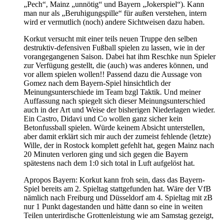
„Pech“, Mainz „unnötig“ und Bayern „Jokerspiel“). Kann
man nur als „Beruhigungspille“ für außen verstehen, intern
wird er vermutlich (noch) andere Sichtweisen dazu haben.
Korkut versucht mit einer teils neuen Truppe den selben
destruktiv-defensiven Fußball spielen zu lassen, wie in der
vorangegangenen Saison. Dabei hat ihm Reschke nun Spieler
zur Verfügung gestellt, die (auch) was anderes können, und
vor allem spielen wollen!! Passend dazu die Aussage von
Gomez nach dem Bayern-Spiel hinsichtlich der
Meinungsunterschiede im Team bzgl Taktik. Und meiner
Auffassung nach spiegelt sich dieser Meinungsunterschied
auch in der Art und Weise der bisherigen Niederlagen wieder.
Ein Castro, Didavi und Co wollen ganz sicher kein
Betonfussball spielen. Würde keinem Absicht unterstellen,
aber damit erklärt sich mir auch der zumeist fehlende (letzte)
Wille, der in Rostock komplett gefehlt hat, gegen Mainz nach
20 Minuten verloren ging und sich gegen die Bayern
spätestens nach dem 1:0 sich total in Luft aufgelöst hat.
Apropos Bayern: Korkut kann froh sein, dass das Bayern-
Spiel bereits am 2. Spieltag stattgefunden hat. Wäre der VfB
nämlich nach Freiburg und Düsseldorf am 4. Spieltag mit zB
nur 1 Punkt dagestanden und hätte dann so eine in weiten
Teilen unterirdische Grottenleistung wie am Samstag gezeigt,