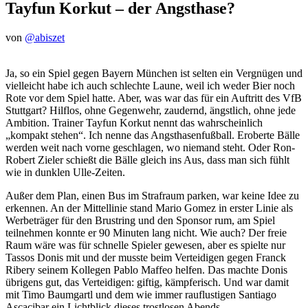
Tayfun Korkut – der Angsthase?
von
@abiszet
Ja, so ein Spiel gegen Bayern München ist selten ein Vergnügen und
vielleicht habe ich auch schlechte Laune, weil ich weder Bier noch
Rote vor dem Spiel hatte. Aber, was war das für ein Auftritt des VfB
Stuttgart? Hilflos, ohne Gegenwehr, zaudernd, ängstlich, ohne jede
Ambition. Trainer Tayfun Korkut nennt das wahrscheinlich
„kompakt stehen“. Ich nenne das Angsthasenfußball. Eroberte Bälle
werden weit nach vorne geschlagen, wo niemand steht. Oder Ron-
Robert Zieler schießt die Bälle gleich ins Aus, dass man sich fühlt
wie in dunklen Ulle-Zeiten.
Außer dem Plan, einen Bus im Strafraum parken, war keine Idee zu
erkennen. An der Mittellinie stand Mario Gomez in erster Linie als
Werbeträger für den Brustring und den Sponsor rum, am Spiel
teilnehmen konnte er 90 Minuten lang nicht. Wie auch? Der freie
Raum wäre was für schnelle Spieler gewesen, aber es spielte nur
Tassos Donis mit und der musste beim Verteidigen gegen Franck
Ribery seinem Kollegen Pablo Maffeo helfen. Das machte Donis
übrigens gut, das Verteidigen: giftig, kämpferisch. Und war damit
mit Timo Baumgartl und dem wie immer rauflustigen Santiago
Ascacibar ein Lichtblick dieses trostlosen Abends.