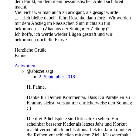
dem Punkt, an dem mein pessimistischer Anteil sich breit
macht.
Vielleicht war man auch zu arrogant, als gesagt wurde
„…..Ich bleibe dabei“, fährt Reschke dann fort: „Wir werden
mit dem Abstieg im klassischen Sinn nichts zu tun
bekommen…. (Zitat aus der Stuttgarter Zeitung)“.
Ich hoffe, ich werde wieder Lügen gestraft und wir
bekommen noch die Kurve.
Herzliche Grüße
Fahne
Antworten
@abiszet
sagt
2. September 2018
Hi Fahne,
Danke für Deinen Kommentar. Dass Du Parallelen zu
Kramny siehst, versaut mir ehrlicherweise den Sonntag
;-)
Die drei Pflichtspiele sind kritisch zu sehen. Ein
scheinbar besserer Kader als letztes Jahr und Korkut
macht vermeintlich nichts draus. Letztes Jahr konnte er
die Reihen gut schließen mit dem Ziel „Klassenerhalt“,