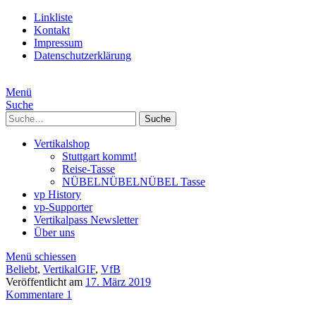
Linkliste
Kontakt
Impressum
Datenschutzerklärung
Menü
Suche
Suche
Vertikalshop
Stuttgart kommt!
Reise-Tasse
NÜBELNÜBELNÜBEL Tasse
vp History
vp-Supporter
Vertikalpass Newsletter
Über uns
Menü schiessen
Beliebt
,
VertikalGIF
,
VfB
Veröffentlicht am
17. März 2019
Kommentare 1