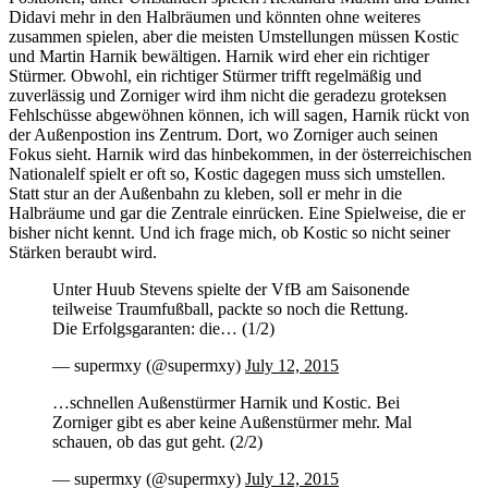
Didavi mehr in den Halbräumen und könnten ohne weiteres
zusammen spielen, aber die meisten Umstellungen müssen Kostic
und Martin Harnik bewältigen. Harnik wird eher ein richtiger
Stürmer. Obwohl, ein richtiger Stürmer trifft regelmäßig und
zuverlässig und Zorniger wird ihm nicht die geradezu groteksen
Fehlschüsse abgewöhnen können, ich will sagen, Harnik rückt von
der Außenpostion ins Zentrum. Dort, wo Zorniger auch seinen
Fokus sieht. Harnik wird das hinbekommen, in der österreichischen
Nationalelf spielt er oft so, Kostic dagegen muss sich umstellen.
Statt stur an der Außenbahn zu kleben, soll er mehr in die
Halbräume und gar die Zentrale einrücken. Eine Spielweise, die er
bisher nicht kennt. Und ich frage mich, ob Kostic so nicht seiner
Stärken beraubt wird.
Unter Huub Stevens spielte der VfB am Saisonende
teilweise Traumfußball, packte so noch die Rettung.
Die Erfolgsgaranten: die… (1/2)
— supermxy (@supermxy)
July 12, 2015
…schnellen Außenstürmer Harnik und Kostic. Bei
Zorniger gibt es aber keine Außenstürmer mehr. Mal
schauen, ob das gut geht. (2/2)
— supermxy (@supermxy)
July 12, 2015