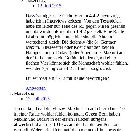
abiszet
sagt
13. Juli 2015
Dass Zorniger eine flache Vier im 4-4-2 bevorzugt,
habe ich in Interviews gelesen. Von den Testspielen
habe ich leider nur Teile des 6:3 gegen Pilsen gesehen –
und da wurde mE nicht im 4-4-2 gespielt. Eine Raute
ist absolut möglich – auch hier sind die Akteure
weitgehend gleich: Dié defensiv (die 6), Gentner,
Maxim, Kiesewetter oder Kostic auf den beiden
Halbpositionen, Didavi (oder Stöger oder Maxim) auf
der 10. Is’ nur so ein Gefühl, ich denke, mit einer
flachen Vier könnte sich die Mannschaft wohler fühlen,
weil der Sprung vom 4-2-3-1 nicht so groß ist.
Du würdest ein 4-4-2 mit Raute bevorzugen?
Antworten
Marcel
sagt
13. Juli 2015
Ich denke, dass Didavi bzw. Maxim sich auf einer klaren 10
in einer Raute wohler fühlen könnten. Gegen Bern haben
Maxim und Didavi in der ersten Halbzeit übrigens
abwechselnd auf der 10 bzw. auf der halblinken Position
gespielt. Widerspricht jetzt natürlich meinem Eingangssatz,