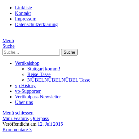
Linkliste
Kontakt
Impressum
Datenschutzerklärung
Menü
Suche
Suche
Vertikalshop
Stuttgart kommt!
Reise-Tasse
NÜBELNÜBELNÜBEL Tasse
vp History
vp-Supporter
Vertikalpass Newsletter
Über uns
Menü schiessen
Mini-Feature
,
Querpass
Veröffentlicht am
12. Juli 2015
Kommentare 3