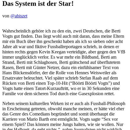
Das System ist der Star!
von
@abiszet
Wahrscheinlich gehöre ich zu den ein, zwei Deutschen, die Berti
Vogts gut finden. Das liegt wohl auch mit daran, dass meine Eltern
mir ein Buch über ihn geschenkt haben als ich so sieben oder acht
Jahre alt war und fiktive Fussballreportagen schrieb, in denen er
hinten rechts gegen Kevin Keegan verteidigte, aber gegen den VfB
immer unglücklich verlor. Es war mehr ein Bildband, Berti am
Strand, Berti mit Schlaghosen, Berti grätschend auf überflutetem
Rasen, Berti mit Günter Netzer, dazu ein einfühlsamer Text von
Hans Blickensdörfer, der die Rolle von Hennes Weisweiler als
Ersatzvater beleuchtet. Viel später schrieb Stefan Raab auf dem
Rücken von Berti einen Top-10-Hit (“Böörti Böörti Vogts”) und
Vogts hatte einen Tatort-Kurzauftritt, wo er in 30 Sekunden eine
Familie vor dem sicheren Tod durch eine Gasexplosion rettet.
Neben seinem kulturellen Wirken ist er auch als Fussball-Philosoph
in Erscheinung getreten, obwohl manche meinen, er hätte viel eher
das Genre des Comedians begründet und somit überhaupt die
Karriere von Mario Barth erst ermöglicht. Vogts sagte “Sex vor
einem Spiel? Das können meine Jungs halten, wie sie wollen. Nur
in der Halbzeit, da geht nichts.”, nahm Journalisten nicht wirklich