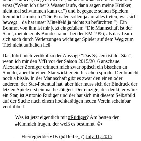
ernst (“Wenn ich über’s Wasser laufe, dann sagen meine Kritiker,
nicht mal schwimmen kann er.”) und begegnete seinen Spielern
freundlich-ironisch (“Die Kroaten sollen ja auf alles treten, was sich
bewegt – da hat unser Mittelfeld ja nichts zu befürchten.”). Ein
Bonmot von ihm ist mir jetzt eingefallen: “Die Mannschaft ist der
Star”, meinte er als Bundestrainer bei der EM 1996, als das Team
sich auch durch Verletzungen wichtiger Spieler auf dem Weg zum
Titel nicht aufhalten ließ.
Das führt mich vertikal zu der Aussage “Das System ist der Star”,
wenn ich mir den VfB vor der Saison 2015/2016 anschaue.
Alexander Zorniger erinnert mich zwar optisch ein bisschen an
Smudo, aber für einen Star wirkt er ein bisschen spröde. Der braucht
noch a bissle. In der Mannschaft gibt es zwar den einen oder
anderen, der Star-Potential hat, aber hier muss sich der Eindruck der
letzten Spiele erst einmal bestätigen. Der einzige, der denkt, er wäre
ein Star, ist Antonio Rüdiger und der hat sich mit diesem Selbstbild
auf der Suche nach einem hochkarätigen neuen Verein scheinbar
verdribbelt.
Was ist jetzt eigentlich mit
#Rüdiger
? Am besten den
#Kimmich
fragen, der weiß es bestimmt. 👍
— HierregiertderVfB (@Derbe_7)
July 11, 2015