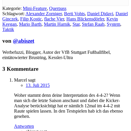
Kategorie:
Mini-Feature
,
Querpass
Schlagwort:
Alexander Zorniger
,
Berti Vohts
,
Daniel Didavi
,
Daniel
Ginczek
,
Filip Kostic
,
flache Vier
,
Hans Blickensdörfer
,
Kevin
Keegan
,
Mario Barth
,
Martin Harnik
,
Star
,
Stefan Raab
,
System
,
Taktik
von
@abiszet
Werbefuzzi, Blogger, Autor der VfB Stuttgart Fußballfibel,
eintätowierter Brustring,
Kessler-Ultra
3 Kommentare
Marcel
sagt
13. Juli 2015
Woher stammt denn deine Interpretation des 4-4-2? Wenn
man sich die letzte Saison anschaut und dabei die Kicker-
Analyse berücksichtigt hat er nämlich 12mal im 4-4-2 mit
Raute spielen lassen. In den Testspielen hab ich das ebenso
gesehen.
Antworten