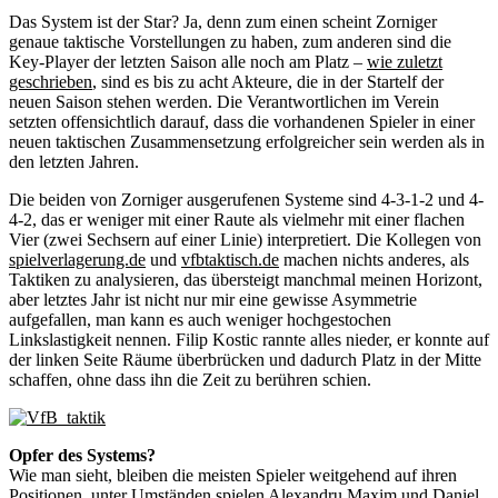
Das System ist der Star? Ja, denn zum einen scheint Zorniger
genaue taktische Vorstellungen zu haben, zum anderen sind die
Key-Player der letzten Saison alle noch am Platz –
wie zuletzt
geschrieben
, sind es bis zu acht Akteure, die in der Startelf der
neuen Saison stehen werden. Die Verantwortlichen im Verein
setzten offensichtlich darauf, dass die vorhandenen Spieler in einer
neuen taktischen Zusammensetzung erfolgreicher sein werden als in
den letzten Jahren.
Die beiden von Zorniger ausgerufenen Systeme sind 4-3-1-2 und 4-
4-2, das er weniger mit einer Raute als vielmehr mit einer flachen
Vier (zwei Sechsern auf einer Linie) interpretiert. Die Kollegen von
spielverlagerung.de
und
vfbtaktisch.de
machen nichts anderes, als
Taktiken zu analysieren, das übersteigt manchmal meinen Horizont,
aber letztes Jahr ist nicht nur mir eine gewisse Asymmetrie
aufgefallen, man kann es auch weniger hochgestochen
Linkslastigkeit nennen. Filip Kostic rannte alles nieder, er konnte auf
der linken Seite Räume überbrücken und dadurch Platz in der Mitte
schaffen, ohne dass ihn die Zeit zu berühren schien.
Opfer des Systems?
Wie man sieht, bleiben die meisten Spieler weitgehend auf ihren
Positionen, unter Umständen spielen Alexandru Maxim und Daniel