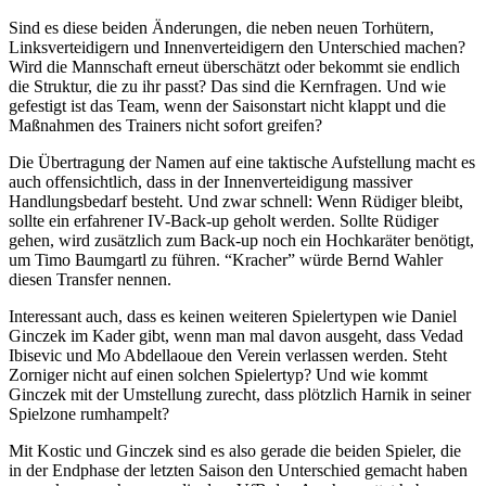
Sind es diese beiden Änderungen, die neben neuen Torhütern,
Linksverteidigern und Innenverteidigern den Unterschied machen?
Wird die Mannschaft erneut überschätzt oder bekommt sie endlich
die Struktur, die zu ihr passt? Das sind die Kernfragen. Und wie
gefestigt ist das Team, wenn der Saisonstart nicht klappt und die
Maßnahmen des Trainers nicht sofort greifen?
Die Übertragung der Namen auf eine taktische Aufstellung macht es
auch offensichtlich, dass in der Innenverteidigung massiver
Handlungsbedarf besteht. Und zwar schnell: Wenn Rüdiger bleibt,
sollte ein erfahrener IV-Back-up geholt werden. Sollte Rüdiger
gehen, wird zusätzlich zum Back-up noch ein Hochkaräter benötigt,
um Timo Baumgartl zu führen. “Kracher” würde Bernd Wahler
diesen Transfer nennen.
Interessant auch, dass es keinen weiteren Spielertypen wie Daniel
Ginczek im Kader gibt, wenn man mal davon ausgeht, dass Vedad
Ibisevic und Mo Abdellaoue den Verein verlassen werden. Steht
Zorniger nicht auf einen solchen Spielertyp? Und wie kommt
Ginczek mit der Umstellung zurecht, dass plötzlich Harnik in seiner
Spielzone rumhampelt?
Mit Kostic und Ginczek sind es also gerade die beiden Spieler, die
in der Endphase der letzten Saison den Unterschied gemacht haben