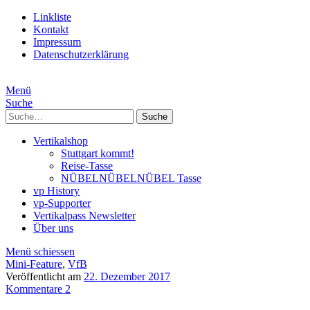
Linkliste
Kontakt
Impressum
Datenschutzerklärung
Menü
Suche
Suche
Vertikalshop
Stuttgart kommt!
Reise-Tasse
NÜBELNÜBELNÜBEL Tasse
vp History
vp-Supporter
Vertikalpass Newsletter
Über uns
Menü schiessen
Mini-Feature
,
VfB
Veröffentlicht am
22. Dezember 2017
Kommentare 2