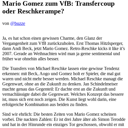
Mario Gomez zum VfB: Transfercoup
oder Reschkerampe?
von
@buzze
Ja, es hat schon einen gewissen Charme, den Glanz der
Vergangenheit zum VfB zurückzuholen. Erst Thomas Hitzlsperger,
dann Andi Beck, jetzt Mario Gomez. Retro-Reschke kicks it like it’s
2007. Gerade an Weihnachten wird man ja gerne sentimental und
früher war ohnehin alles besser.
Die Transfers von Michael Reschke lassen eine gewisse Tendenz
erkennen: mit Beck, Aogo und Gomez holt er Spieler, die mal gut
waren und nicht mehr besser werden. Michael Reschke managt die
Gegenwart, ohne an die Zukunft zu denken. Jan Schindelmeiser
machte genau das Gegenteil: Er dachte erst an die Zukunft und
vernachlässigte dabei die Gegenwart. Welches Konzept das bessere
ist, muss sich erst noch zeigen. Die Kunst liegt wohl darin, eine
erfolgreiche Kombination aus beiden zu finden.
Sind wir ehrlich: Die besten Zeiten von Mario Gomez scheinen
vorbei. Die nackten Zahlen: Er ist drei Jahre älter als Simon Terodde
und hat in der Hinrunde ein einziges Tor geschossen, obwohl er mit