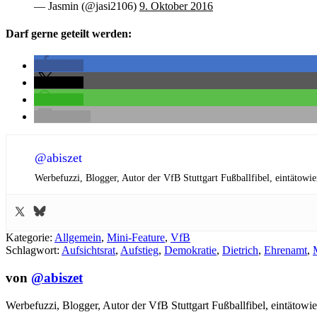
— Jasmin (@jasi2106)
9. Oktober 2016
Darf gerne geteilt werden:
teilen
teilen
teilen
E-Mail
@abiszet
Werbefuzzi, Blogger, Autor der VfB Stuttgart Fußballfibel,
eintätowie
Kategorie:
Allgemein
,
Mini-Feature
,
VfB
Schlagwort:
Aufsichtsrat
,
Aufstieg
,
Demokratie
,
Dietrich
,
Ehrenamt
,
von
@abiszet
Werbefuzzi, Blogger, Autor der VfB Stuttgart Fußballfibel,
eintätowie