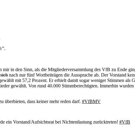
.
h”.
n mir in den Sinn, als die Mitgliederversammlung des VfB zu Ende ging
n
sich
nach nur fünf Wortbeiträgen die Aussprache ab. Der Vorstand ken
ewählt mit 57,2 Prozent. Er erhielt damit sogar weniger Stimmen als Ge
glieder gewählt. Von rund 40.000 Stimmberechtigten. Immerhin wurden
u überbieten, dass keiner mehr reden darf.
#VfBMV
rde ein Vorstand/Aufsichtsrat bei Nichtentlastung zurücktreten!
#VfB