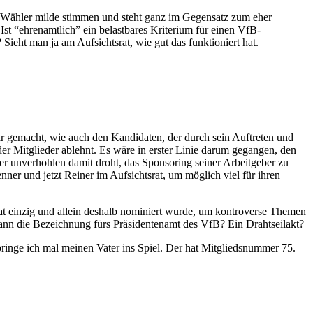
ie Wähler milde stimmen und steht ganz im Gegensatz zum eher
t “ehrenamtlich” ein belastbares Kriterium für einen VfB-
ieht man ja am Aufsichtsrat, wie gut das funktioniert hat.
ar gemacht, wie auch den Kandidaten, der durch sein Auftreten und
der Mitglieder ablehnt. Es wäre in erster Linie darum gegangen, den
er unverhohlen damit droht, das Sponsoring seiner Arbeitgeber zu
nner und jetzt Reiner im Aufsichtsrat, um möglich viel für ihren
rat einzig und allein deshalb nominiert wurde, um kontroverse Themen
dann die Bezeichnung fürs Präsidentenamt des VfB? Ein Drahtseilakt?
bringe ich mal meinen Vater ins Spiel. Der hat Mitgliedsnummer 75.