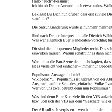
Hallo “auch”-Pessimist
ich bin ob Deiner Antwort noch etwas ratlos. Woll
Beklagst Du Dich nun drüber, dass erst zuviele D
stattfindet?
Die Satzungsänderung wurde ja nunmehr mehrheitl
Sind nach Deiner Interpretation alle Dietrich Wähle
Was war eigentlich Euer Kandidaten-Vorschlag für 
Dir sind die unbequemen Mitglieder recht. Das sehe
einwirken müssen. Warum schafft ihr es dann nicht
Warum hat die Fan-Szene denn nicht kapiert, dass e
Ist es vielleicht viel einfacher – immer nur Oppo
Populismus Aussagen bei mir?
Wikipedia: “… Populismus ist geprägt von der Ab
Anspruch, auf der Seite des „einfachen Volkes“ zu
Wer von uns zwei betreibt denn nun Populismus?
Was sind denn Eure Kernziele für den VfB außerh
bzw. Soll sich der VfB aus dem “Geschäft” wie es
Der AR soll sich verpissen – wen habt ihr denn im