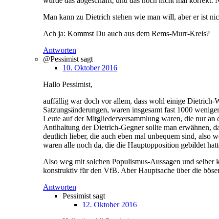
wurde das abgeschafft, und das noch nicht mal korrekt.
Man kann zu Dietrich stehen wie man will, aber er ist nic
Ach ja: Kommst Du auch aus dem Rems-Murr-Kreis?
Antworten
@Pessimist
sagt
10. Oktober 2016
Hallo Pessimist,
auffällig war doch vor allem, dass wohl einige Dietrich
Satzungsänderungen, waren insgesamt fast 1000 weniger 
Leute auf der Mitgliederversammlung waren, die nur an de
Antihaltung der Dietrich-Gegner sollte man erwähnen, da
deutlich lieber, die auch eben mal unbequem sind, also 
waren alle noch da, die die Hauptopposition gebildet hatt
Also weg mit solchen Populismus-Aussagen und selber ko
konstruktiv für den VfB. Aber Hauptsache über die bösen
Antworten
Pessimist
sagt
12. Oktober 2016