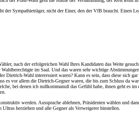
 Nach der Präsi-Wahl geht die Hälfte der Versammlung, der Rest lehnt 
ht der Sympathieträger, nicht der Einer, den der VfB braucht. Einen Lea
-Wähler, nach der erfolgreichen Wahl Ihres Kandidaten das Weite gesu
Wahlberechtigte im Saal. Und das waren sehr wichtige Abstimmungen fü
r Dietrich-Wahl intererssiert waren? Kann es sein, dass diese sich gar 
ss es vor allem die Dietrich-Gegner waren, die bis zum Schluss da war
welche, bei denen ich nullkommanull das Gefühl habe, ihnen geht es im
en.
nstruktiv werden. Aussprache ablehnen, Präsidenten wählen und dann 
 Ultras herziehen und alle Gegner als Verweigerer hinstellen.