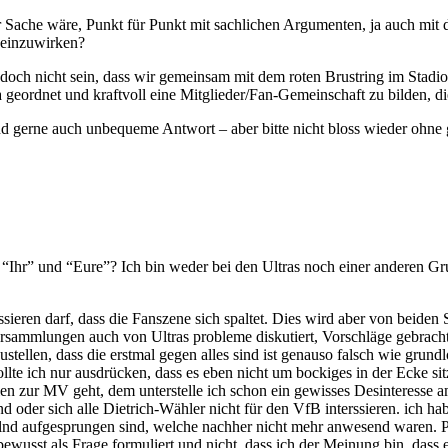
 der Sache wäre, Punkt für Punkt mit sachlichen Argumenten, ja auch 
n einzuwirken?
doch nicht sein, dass wir gemeinsam mit dem roten Brustring im Stadi
da geordnet und kraftvoll eine Mitglieder/Fan-Gemeinschaft zu bilden, 
und gerne auch unbequeme Antwort – aber bitte nicht bloss wieder ohne 
 “Ihr” und “Eure”? Ich bin weder bei den Ultras noch einer anderen Gr
ssieren darf, dass die Fanszene sich spaltet. Dies wird aber von beiden 
ersammlungen auch von Ultras probleme diskutiert, Vorschläge gebracht
ellen, dass die erstmal gegen alles sind ist genauso falsch wie grundl
te ich nur ausdrücken, dass es eben nicht um bockiges in der Ecke sit
 zur MV geht, dem unterstelle ich schon ein gewisses Desinteresse am 
 oder sich alle Dietrich-Wähler nicht für den VfB interssieren. ich ha
elnd aufgesprungen sind, welche nachher nicht mehr anwesend waren. 
bewusst als Frage formuliert und nicht, dass ich der Meinung bin, dass 