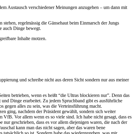
mit dem Austausch verschiedener Meinungen anzugehen – um dann mit
on stehen, regelmässig die Gänsehaut beim Einmarsch der Jungs
die auch Dinge bewegt.
greifbare Inhalte motzen.
uppierung und schreibe nicht aus deren Sicht sondern nur aus meiner
Seiten betrieben, wenn es heißt “die Ultras blockieren nur”. Denn das
 und Dinge erarbeitet. Zu jedem Spruchband gibt es ausführliche
os gegen alles zu sein, was die Verteinsführung macht.
zen ging, nachdem der Präsident gewählt, sondern sich weiter
VfB. Vor allem wenn es so viele sind. Ich habe nicht gesagt, dass es
be nur geschrieben, dass es vor allem diejenigen waren, die nach der
Pauschal kann man das nicht sagen, aber das waren bene
es tatsächlich so ist. Sondern habe das wiedergegeben, was mir