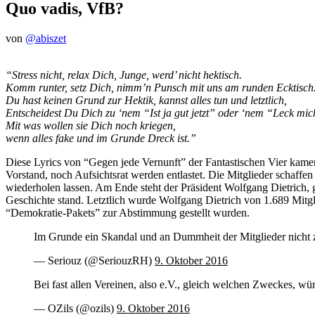
Quo vadis, VfB?
von
@abiszet
“Stress nicht, relax Dich, Junge, werd’ nicht hektisch.
Komm runter, setz Dich, nimm’n Punsch mit uns am runden Ecktisch
Du hast keinen Grund zur Hektik, kannst alles tun und letztlich,
Entscheidest Du Dich zu ‘nem “Ist ja gut jetzt” oder ‘nem “Leck mic
Mit was wollen sie Dich noch kriegen,
wenn alles fake und im Grunde Dreck ist.”
Diese Lyrics von “Gegen jede Vernunft” der Fantastischen Vier kame
Vorstand, noch Aufsichtsrat werden entlastet. Die Mitglieder schaffe
wiederholen lassen. Am Ende steht der Präsident Wolfgang Dietrich, g
Geschichte stand. Letztlich wurde Wolfgang Dietrich von 1.689 Mit
“Demokratie-Pakets” zur Abstimmung gestellt wurden.
Im Grunde ein Skandal und an Dummheit der Mitglieder nicht z
— Seriouz (@SeriouzRH)
9. Oktober 2016
Bei fast allen Vereinen, also e.V., gleich welchen Zweckes, wü
— OZils (@ozils)
9. Oktober 2016