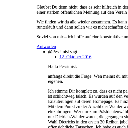
Glaubst Du denn nicht, dass es sehr hilfreich in
einer starken öffentlichen Meinung auf den Verei
Wie finden wir da alle wieder zusammen. Es kann 
runterläuft und dann sollen wir es nicht schaffen 
Soviel von mir – ich hoffe auf eine konstruktive 
Antworten
@Pessimist
sagt
12. Oktober 2016
Hallo Pessimist,
anfangs direkt die Frage: Wen meinst du mit
eigenen.
Ich stimme Dir komplett zu, dass es nicht pa
ist schlichtweg falsch. Es wurden auf den v
Erläuterungen auf deren Homepage. Es hinzust
Mit dem Punkt zu der Anzahl der Wähler woll
einzubringen. Wer nur zum Präsidentenwählen
nur Dietrich-Wähler waren, die gegangen sind
Wahl Dietrichs in den ersten 20 Reihen jub
offensichtliche Tatsachen. Ich habe es auch 