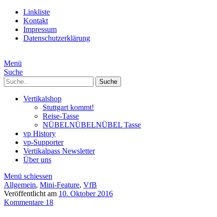
Linkliste
Kontakt
Impressum
Datenschutzerklärung
Menü
Suche
Suche
Vertikalshop
Stuttgart kommt!
Reise-Tasse
NÜBELNÜBELNÜBEL Tasse
vp History
vp-Supporter
Vertikalpass Newsletter
Über uns
Menü schiessen
Allgemein
,
Mini-Feature
,
VfB
Veröffentlicht am
10. Oktober 2016
Kommentare 18