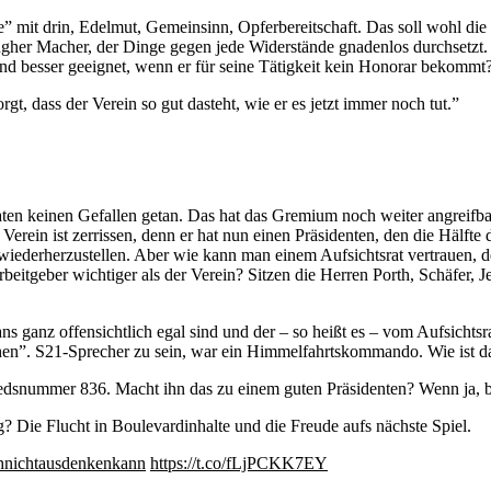
re” mit drin, Edelmut, Gemeinsinn, Opferbereitschaft. Das soll wohl d
er Macher, der Dinge gegen jede Widerstände gnadenlos durchsetzt. Is
nd besser geeignet, wenn er für seine Tätigkeit kein Honorar bekommt? S
t, dass der Verein so gut dasteht, wie er es jetzt immer noch tut.”
aten keinen Gefallen getan. Das hat das Gremium noch weiter angreifb
erein ist zerrissen, denn er hat nun einen Präsidenten, den die Hälfte 
 wiederherzustellen. Aber wie kann man einem Aufsichtsrat vertrauen, d
eitgeber wichtiger als der Verein? Sitzen die Herren Porth, Schäfer, Je
s ganz offensichtlich egal sind und der – so heißt es – vom Aufsichts
schen”. S21-Sprecher zu sein, war ein Himmelfahrtskommando. Wie ist 
gliedsnummer 836. Macht ihn das zu einem guten Präsidenten? Wenn ja, 
 Die Flucht in Boulevardinhalte und die Freude aufs nächste Spiel.
hnichtausdenkenkann
https://t.co/fLjPCKK7EY