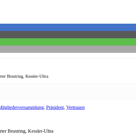
rter Brustring,
Kessler-Ultra
Mitgliederversammlung
,
Präsident
,
Vertrauen
rter Brustring,
Kessler-Ultra