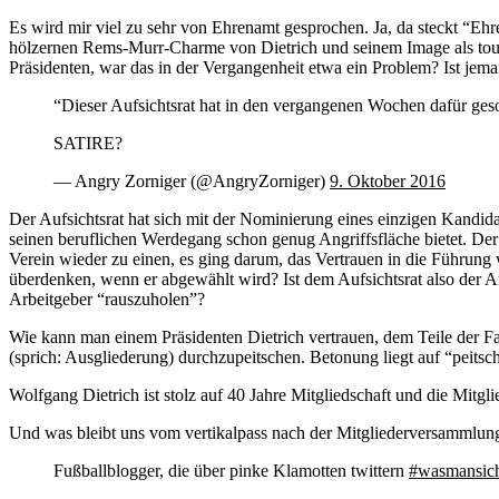
Es wird mir viel zu sehr von Ehrenamt gesprochen. Ja, da steckt “Eh
hölzernen Rems-Murr-Charme von Dietrich und seinem Image als tough
Präsidenten, war das in der Vergangenheit etwa ein Problem? Ist jema
“Dieser Aufsichtsrat hat in den vergangenen Wochen dafür gesorg
SATIRE?
— Angry Zorniger (@AngryZorniger)
9. Oktober 2016
Der Aufsichtsrat hat sich mit der Nominierung eines einzigen Kandid
seinen beruflichen Werdegang schon genug Angriffsfläche bietet. Der V
Verein wieder zu einen, es ging darum, das Vertrauen in die Führung
überdenken, wenn er abgewählt wird? Ist dem Aufsichtsrat also der Arb
Arbeitgeber “rauszuholen”?
Wie kann man einem Präsidenten Dietrich vertrauen, dem Teile der Fan
(sprich: Ausgliederung) durchzupeitschen. Betonung liegt auf “peit
Wolfgang Dietrich ist stolz auf 40 Jahre Mitgliedschaft und die Mit
Und was bleibt uns vom vertikalpass nach der Mitgliederversammlung?
Fußballblogger, die über pinke Klamotten twittern
#wasmansic