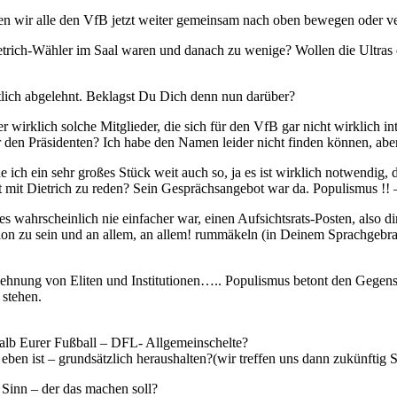
en wir alle den VfB jetzt weiter gemeinsam nach oben bewegen oder ve
ietrich-Wähler im Saal waren und danach zu wenige? Wollen die Ultra
ich abgelehnt. Beklagst Du Dich denn nun darüber?
r wirklich solche Mitglieder, die sich für den VfB gar nicht wirklich in
den Präsidenten? Ich habe den Namen leider nicht finden können, aber 
 ich ein sehr großes Stück weit auch so, ja es ist wirklich notwendig, 
 mit Dietrich zu reden? Sein Gesprächsangebot war da. Populismus !! –
s wahrscheinlich nie einfacher war, einen Aufsichtsrats-Posten, also d
sition zu sein und an allem, an allem! rummäkeln (in Deinem Sprachgebr
lehnung von Eliten und Institutionen….. Populismus betont den Gegens
 stehen.
alb Eurer Fußball – DFL- Allgemeinschelte?
 eben ist – grundsätzlich heraushalten?(wir treffen uns dann zukünfti
 Sinn – der das machen soll?