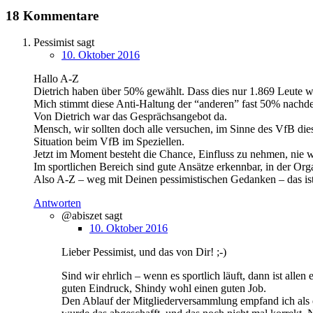
18 Kommentare
Pessimist
sagt
10. Oktober 2016
Hallo A-Z
Dietrich haben über 50% gewählt. Dass dies nur 1.869 Leute w
Mich stimmt diese Anti-Haltung der “anderen” fast 50% nachde
Von Dietrich war das Gesprächsangebot da.
Mensch, wir sollten doch alle versuchen, im Sinne des VfB dies
Situation beim VfB im Speziellen.
Jetzt im Moment besteht die Chance, Einfluss zu nehmen, nie wa
Im sportlichen Bereich sind gute Ansätze erkennbar, in der Orga
Also A-Z – weg mit Deinen pessimistischen Gedanken – das i
Antworten
@abiszet
sagt
10. Oktober 2016
Lieber Pessimist, und das von Dir! ;-)
Sind wir ehrlich – wenn es sportlich läuft, dann ist alle
guten Eindruck, Shindy wohl einen guten Job.
Den Ablauf der Mitgliederversammlung empfand ich als e