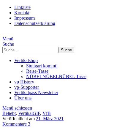
Linkliste
Kontakt
Impressum
Datenschutzerklärung
Menü
Suche
Suche
Vertikalshop
Stuttgart kommt!
Reise-Tasse
NÜBELNÜBELNÜBEL Tasse
vp History
vp-Supporter
Vertikalpass Newsletter
Über uns
Menü schiessen
Beliebt
,
VertikalGIF
,
VfB
Veröffentlicht am
21. März 2021
Kommentare 3