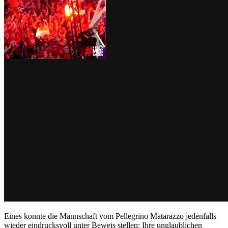
Eines konnte die Mannschaft vom Pellegrino Matarazzo jedenfalls
wieder eindrucksvoll unter Beweis stellen: Ihre unglaublichen