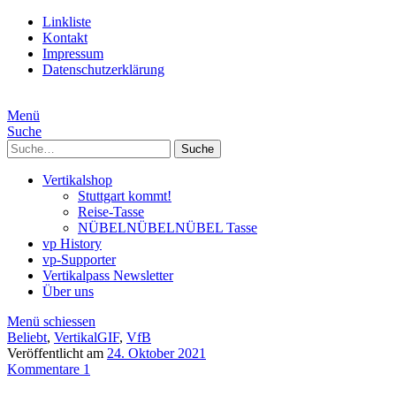
Linkliste
Kontakt
Impressum
Datenschutzerklärung
Menü
Suche
Suche
Vertikalshop
Stuttgart kommt!
Reise-Tasse
NÜBELNÜBELNÜBEL Tasse
vp History
vp-Supporter
Vertikalpass Newsletter
Über uns
Menü schiessen
Beliebt
,
VertikalGIF
,
VfB
Veröffentlicht am
24. Oktober 2021
Kommentare 1