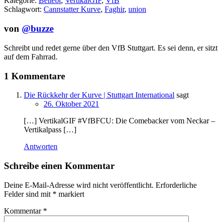
Kategorie:
Beliebt
,
VertikalGIF
,
VfB
Schlagwort:
Cannstatter Kurve
,
Faghir
,
union
von
@buzze
Schreibt und redet gerne über den VfB Stuttgart. Es sei denn, er sitzt
auf dem Fahrrad.
1 Kommentare
Die Rückkehr der Kurve | Stuttgart International
sagt
26. Oktober 2021
[…] VertikalGIF #VfBFCU: Die Comebacker vom Neckar –
Vertikalpass […]
Antworten
Schreibe einen Kommentar
Deine E-Mail-Adresse wird nicht veröffentlicht.
Erforderliche
Felder sind mit
*
markiert
Kommentar
*